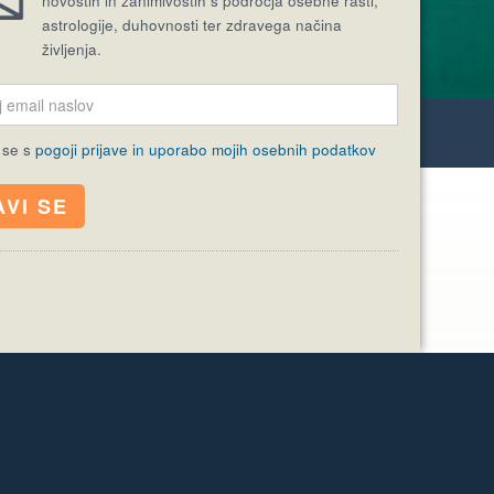
novostih in zanimivostih s področja osebne rasti,
astrologije, duhovnosti ter zdravega načina
življenja.
MISEL
 se s
pogoji prijave in uporabo mojih osebnih podatkov
AKTUALNA TEMA