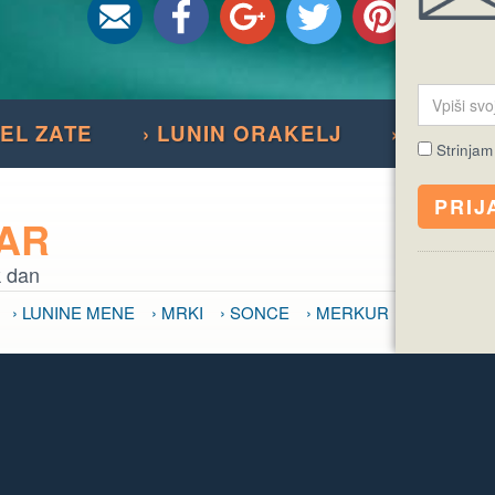
SEL ZATE
› LUNIN ORAKELJ
› NAJDI 
Strinjam
DAR
k dan
› LUNINE MENE
› MRKI
› SONCE
› MERKUR
očutje
 VPLIV SONCA
› VPLIV MERKURJA