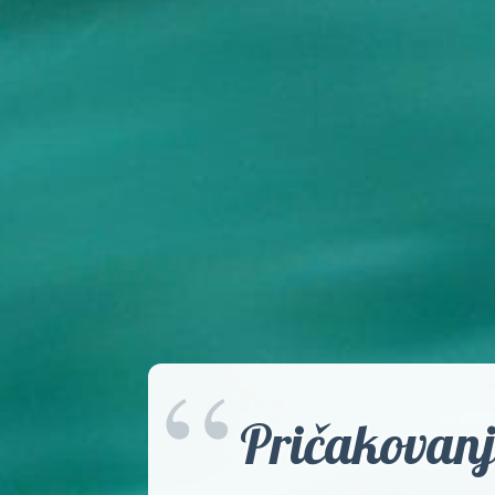
“
Pričakovanj