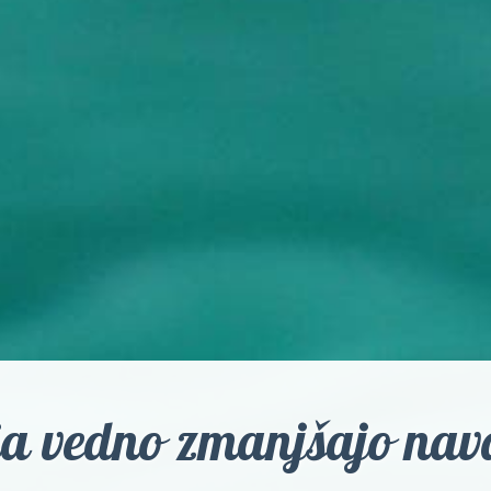
a vedno zmanjšajo nava