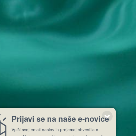
Prijavi se na naše e-novice
Vpiši svoj email naslov in prejemaj obvestila o