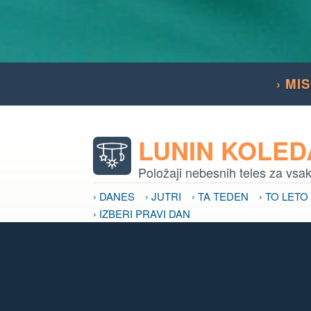
› MI
LUNIN KOLE
Položaji nebesnih teles za vsa
› DANES
› JUTRI
› TA TEDEN
› TO LETO
› IZBERI PRAVI DAN
VPLIV LUNE
Vpliv nebesnih teles na naše p
› VPLIV LUNE
› LUNINE MENE
› MRKI
›