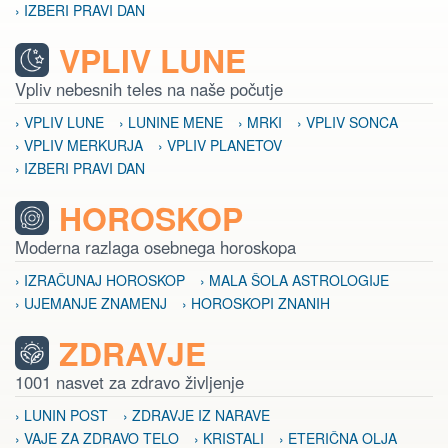
› IZBERI PRAVI DAN
VPLIV LUNE
Vpliv nebesnih teles na naše počutje
› VPLIV LUNE
› LUNINE MENE
› MRKI
› VPLIV SONCA
› VPLIV MERKURJA
› VPLIV PLANETOV
› IZBERI PRAVI DAN
HOROSKOP
Moderna razlaga osebnega horoskopa
› IZRAČUNAJ HOROSKOP
› MALA ŠOLA ASTROLOGIJE
› UJEMANJE ZNAMENJ
› HOROSKOPI ZNANIH
ZDRAVJE
1001 nasvet za zdravo življenje
› LUNIN POST
› ZDRAVJE IZ NARAVE
› VAJE ZA ZDRAVO TELO
› KRISTALI
› ETERIČNA OLJA