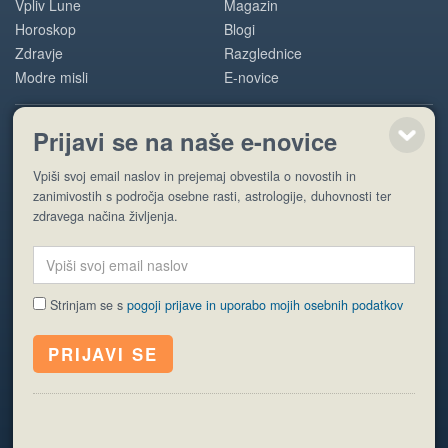
Vpliv Lune
Magazin
Horoskop
Blogi
Zdravje
Razglednice
Modre misli
E-novice
Prijavi se na naše e-novice
POMOČ
Vpiši svoj email naslov in prejemaj obvestila o novostih in
O nas
zanimivostih s področja osebne rasti, astrologije, duhovnosti ter
Oglaševanje
zdravega načina življenja.
Pogoji uporabe
Strinjam se s
pogoji prijave in uporabo mojih osebnih podatkov
© EyeCatching. Vse pravice so pridržane.
ISSN 1581-2332
Politika piškotkov
Varstvo osebnih podatkov