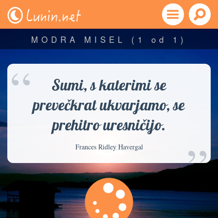
MODRA MISEL
(1 od 1)
“
Sumi, s katerimi se
prevečkrat ukvarjamo, se
prehitro uresničijo.
”
Frances Ridley Havergal