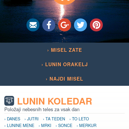
› MISEL ZATE
› LUNIN ORAKELJ
› NAJDI MISEL
LUNIN KOLEDAR
Položaji nebesnih teles za vsak dan
› DANES
› JUTRI
› TA TEDEN
› TO LETO
› LUNINE MENE
› MRKI
› SONCE
› MERKUR