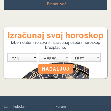
› Preberi več
Izračunaj svoj horoskop
Izberi datum rojstva in izračunaj osebni horoskop
brezplačno.
Lunin koledar
Forum