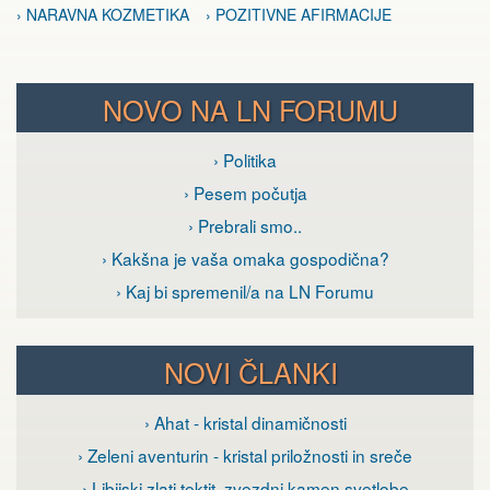
› NARAVNA KOZMETIKA
› POZITIVNE AFIRMACIJE
NOVO NA LN FORUMU
› Politika
› Pesem počutja
› Prebrali smo..
› Kakšna je vaša omaka gospodična?
› Kaj bi spremenil/a na LN Forumu
NOVI ČLANKI
› Ahat - kristal dinamičnosti
› Zeleni aventurin - kristal priložnosti in sreče
› Libijski zlati tektit, zvezdni kamen svetlobe