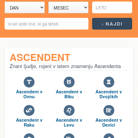
ASCENDENT
Znani ljudje, rojeni v istem znamenju Ascendenta
A
B
C
Ascendent v
Ascendent v
Ascendent v
Ovnu
Biku
Dvojčkih
D
E
F
Ascendent v
Ascendent v
Ascendent v
Raku
Levu
Devici