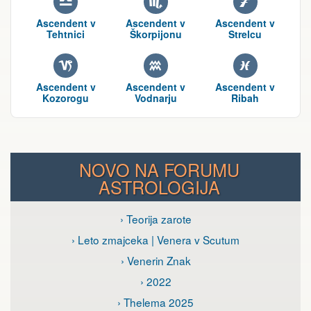
G
H
I
Ascendent v
Ascendent v
Ascendent v
Tehtnici
Škorpijonu
Strelcu
J
K
L
Ascendent v
Ascendent v
Ascendent v
Kozorogu
Vodnarju
Ribah
NOVO NA FORUMU
ASTROLOGIJA
› Teorija zarote
› Leto zmajceka | Venera v Scutum
› Venerin Znak
› 2022
› Thelema 2025