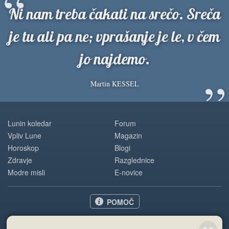
“
Ni nam treba čakati na srečo. Sreča
je tu ali pa ne; vprašanje je le, v čem
jo najdemo.
”
Martin KESSEL
Lunin koledar
Forum
Vpliv Lune
Magazin
Horoskop
Blogi
Zdravje
Razglednice
Modre misli
E-novice
POMOČ
O nas