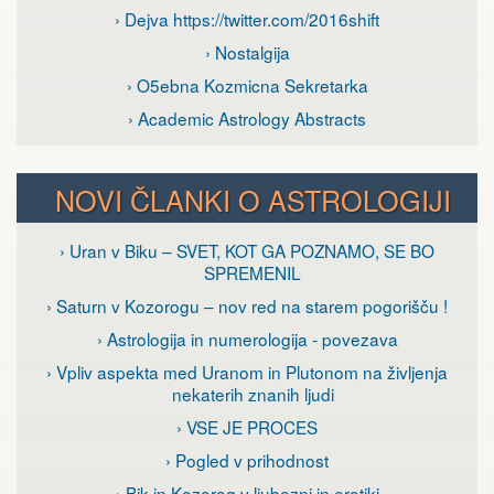
› Dejva https://twitter.com/2016shift
› Nostalgija
› O5ebna Kozmicna Sekretarka
› Academic Astrology Abstracts
NOVI ČLANKI O ASTROLOGIJI
› Uran v Biku – SVET, KOT GA POZNAMO, SE BO
SPREMENIL
› Saturn v Kozorogu – nov red na starem pogorišču !
› Astrologija in numerologija - povezava
› Vpliv aspekta med Uranom in Plutonom na življenja
nekaterih znanih ljudi
› VSE JE PROCES
› Pogled v prihodnost
› Bik in Kozorog v ljubezni in erotiki