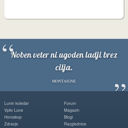
“
Noben veter ni ugoden ladji brez
cilja.
”
MONTAIGNE
Lunin koledar
Forum
Vpliv Lune
Magazin
Horoskop
Blogi
Zdravje
Razglednice