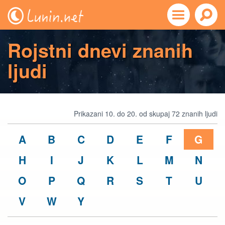
Rojstni dnevi znanih
ljudi
Prikazani 10. do 20. od skupaj 72 znanih ljudi
A
B
C
D
E
F
G
H
I
J
K
L
M
N
O
P
Q
R
S
T
U
V
W
Y