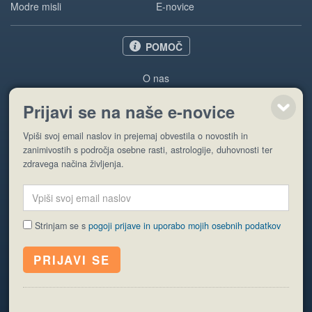
Modre misli
E-novice
POMOČ
O nas
Oglaševanje
Prijavi se na naše e-novice
Pogoji uporabe
Vpiši svoj email naslov in prejemaj obvestila o novostih in
Pošlji stran
zanimivostih s področja osebne rasti, astrologije, duhovnosti ter
zdravega načina življenja.
Strinjam se s
pogoji prijave in uporabo mojih osebnih podatkov
© EyeCatching. Vse pravice so pridržane.
ISSN 1581-2332
Politika piškotkov
Varstvo osebnih podatkov