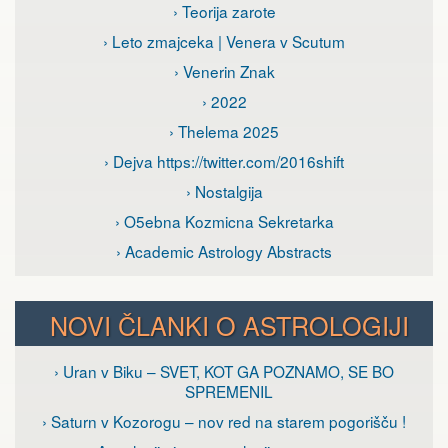
› Teorija zarote
› Leto zmajceka | Venera v Scutum
› Venerin Znak
› 2022
› Thelema 2025
› Dejva https://twitter.com/2016shift
› Nostalgija
› O5ebna Kozmicna Sekretarka
› Academic Astrology Abstracts
NOVI ČLANKI O ASTROLOGIJI
› Uran v Biku – SVET, KOT GA POZNAMO, SE BO
SPREMENIL
› Saturn v Kozorogu – nov red na starem pogorišču !