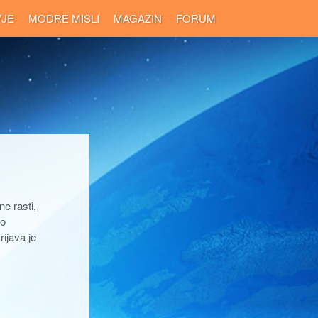
VJE
MODRE MISLI
MAGAZIN
FORUM
e rasti,
 o
ijava je