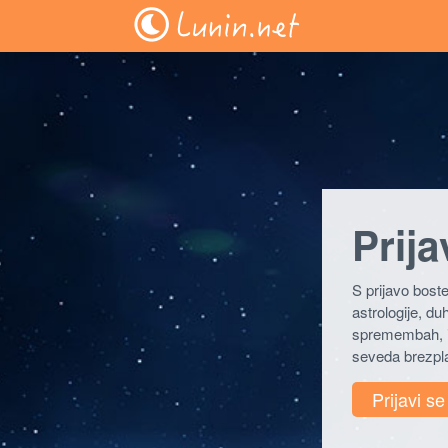
Prija
S prijavo boste
astrologije, d
spremembah, iz
seveda brezpla
Prijavi s