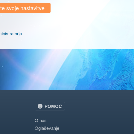
e svoje nastavitve
inistratorja
POMOČ
O nas
Oglaševanje