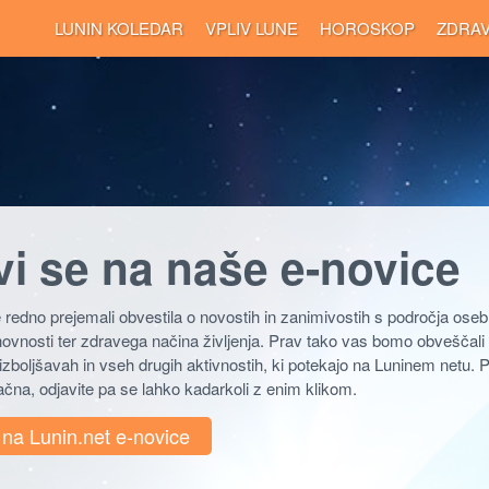
LUNIN KOLEDAR
VPLIV LUNE
HOROSKOP
ZDRA
vi se na naše e-novice
 redno prejemali obvestila o novostih in zanimivostih s področja osebn
uhovnosti ter zdravega načina življenja. Prav tako vas bomo obveščali
boljšavah in vseh drugih aktivnostih, ki potekajo na Luninem netu. Pr
čna, odjavite pa se lahko kadarkoli z enim klikom.
e na Lunin.net e-novice