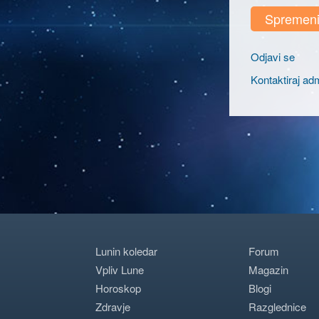
Spremenit
Odjavi se
Kontaktiraj adm
Lunin koledar
Forum
Vpliv Lune
Magazin
Horoskop
Blogi
Zdravje
Razglednice