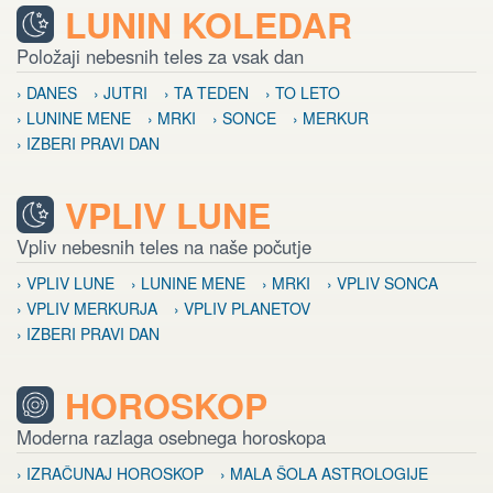
LUNIN KOLEDAR
Položaji nebesnih teles za vsak dan
› DANES
› JUTRI
› TA TEDEN
› TO LETO
› LUNINE MENE
› MRKI
› SONCE
› MERKUR
› IZBERI PRAVI DAN
VPLIV LUNE
Vpliv nebesnih teles na naše počutje
› VPLIV LUNE
› LUNINE MENE
› MRKI
› VPLIV SONCA
› VPLIV MERKURJA
› VPLIV PLANETOV
› IZBERI PRAVI DAN
HOROSKOP
Moderna razlaga osebnega horoskopa
› IZRAČUNAJ HOROSKOP
› MALA ŠOLA ASTROLOGIJE