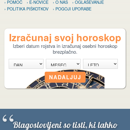
› POMOČ
› E-NOVICE
› O NAS
› OGLAŠEVANJE
› POLITIKA PIŠKOTKOV
› POGOJI UPORABE
Izračunaj svoj horoskop
Izberi datum rojstva in izračunaj osebni horoskop
brezplačno.
“
Blagoslovljeni so tisti, ki lahko