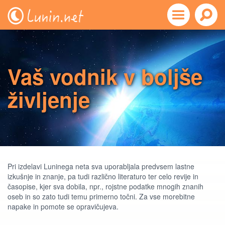
Vaš vodnik v boljše
življenje
Pri izdelavi Luninega neta sva uporabljala predvsem lastne
izkušnje in znanje, pa tudi različno literaturo ter celo revije in
časopise, kjer sva dobila, npr., rojstne podatke mnogih znanih
oseb in so zato tudi temu primerno točni. Za vse morebitne
napake in pomote se opravičujeva.