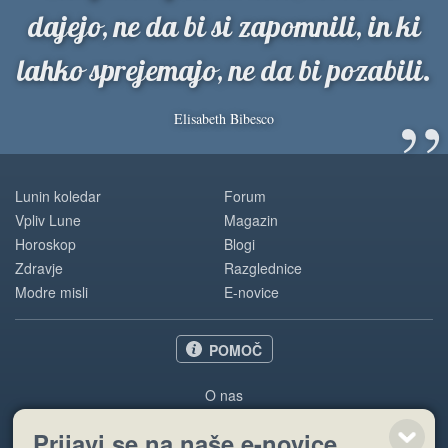
dajejo, ne da bi si zapomnili, in ki
lahko sprejemajo, ne da bi pozabili.
”
Elisabeth Bibesco
Lunin koledar
Forum
Vpliv Lune
Magazin
Horoskop
Blogi
Zdravje
Razglednice
Modre misli
E-novice
POMOČ
O nas
Oglaševanje
Prijavi se na naše e-novice
Pogoji uporabe