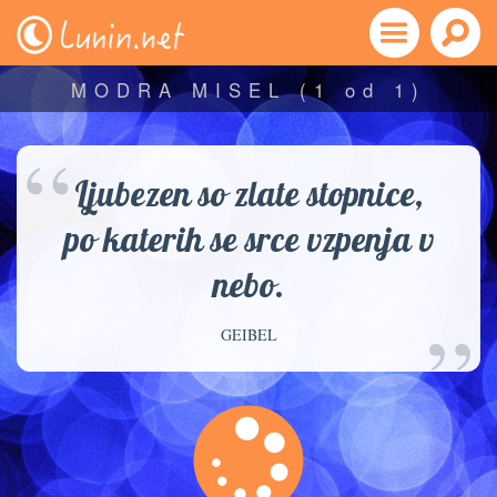
MODRA MISEL
(1 od 1)
“
Ljubezen so zlate stopnice,
po katerih se srce vzpenja v
nebo.
”
GEIBEL