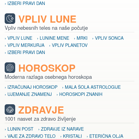
› IZBERI PRAVI DAN
VPLIV LUNE
Vpliv nebesnih teles na naše počutje
› VPLIV LUNE
› LUNINE MENE
› MRKI
› VPLIV SONCA
› VPLIV MERKURJA
› VPLIV PLANETOV
› IZBERI PRAVI DAN
HOROSKOP
Moderna razlaga osebnega horoskopa
› IZRAČUNAJ HOROSKOP
› MALA ŠOLA ASTROLOGIJE
› UJEMANJE ZNAMENJ
› HOROSKOPI ZNANIH
ZDRAVJE
1001 nasvet za zdravo življenje
› LUNIN POST
› ZDRAVJE IZ NARAVE
› VAJE ZA ZDRAVO TELO
› KRISTALI
› ETERIČNA OLJA