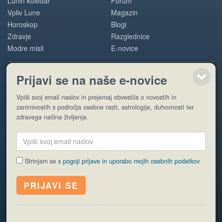
Lunin koledar
Forum
Vpliv Lune
Magazin
Horoskop
Blogi
Zdravje
Razglednice
Modre misli
E-novice
Prijavi se na naše e-novice
POMOČ
Vpiši svoj email naslov in prejemaj obvestila o novostih in
O nas
zanimivostih s področja osebne rasti, astrologije, duhovnosti ter
Oglaševanje
zdravega načina življenja.
Pogoji uporabe
Strinjam se s
pogoji prijave in uporabo mojih osebnih podatkov
© EyeCatching. Vse pravice so pridržane.
ISSN 1581-2332
Politika piškotkov
Varstvo osebnih podatkov