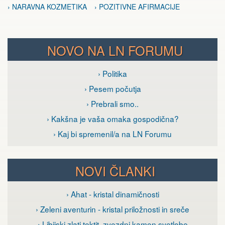
› NARAVNA KOZMETIKA
› POZITIVNE AFIRMACIJE
NOVO NA LN FORUMU
› Politika
› Pesem počutja
› Prebrali smo..
› Kakšna je vaša omaka gospodična?
› Kaj bi spremenil/a na LN Forumu
NOVI ČLANKI
› Ahat - kristal dinamičnosti
› Zeleni aventurin - kristal priložnosti in sreče
› Libijski zlati tektit, zvezdni kamen svetlobe