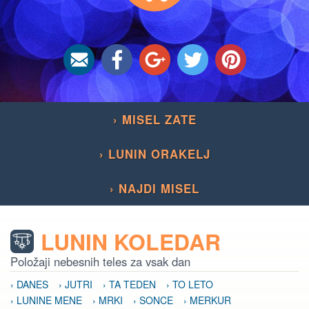
› MISEL ZATE
› LUNIN ORAKELJ
› NAJDI MISEL
LUNIN KOLEDAR
Položaji nebesnih teles za vsak dan
› DANES
› JUTRI
› TA TEDEN
› TO LETO
› LUNINE MENE
› MRKI
› SONCE
› MERKUR