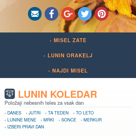
› MISEL ZATE
› LUNIN ORAKELJ
› NAJDI MISEL
LUNIN KOLEDAR
Položaji nebesnih teles za vsak dan
› DANES
› JUTRI
› TA TEDEN
› TO LETO
› LUNINE MENE
› MRKI
› SONCE
› MERKUR
› IZBERI PRAVI DAN