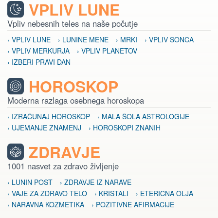
VPLIV LUNE
Vpliv nebesnih teles na naše počutje
› VPLIV LUNE
› LUNINE MENE
› MRKI
› VPLIV SONCA
› VPLIV MERKURJA
› VPLIV PLANETOV
› IZBERI PRAVI DAN
HOROSKOP
Moderna razlaga osebnega horoskopa
› IZRAČUNAJ HOROSKOP
› MALA ŠOLA ASTROLOGIJE
› UJEMANJE ZNAMENJ
› HOROSKOPI ZNANIH
ZDRAVJE
1001 nasvet za zdravo življenje
› LUNIN POST
› ZDRAVJE IZ NARAVE
› VAJE ZA ZDRAVO TELO
› KRISTALI
› ETERIČNA OLJA
› NARAVNA KOZMETIKA
› POZITIVNE AFIRMACIJE