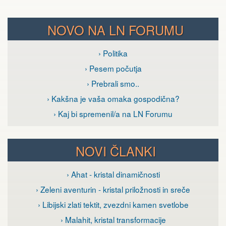
NOVO NA LN FORUMU
› Politika
› Pesem počutja
› Prebrali smo..
› Kakšna je vaša omaka gospodična?
› Kaj bi spremenil/a na LN Forumu
NOVI ČLANKI
› Ahat - kristal dinamičnosti
› Zeleni aventurin - kristal priložnosti in sreče
› Libijski zlati tektit, zvezdni kamen svetlobe
› Malahit, kristal transformacije