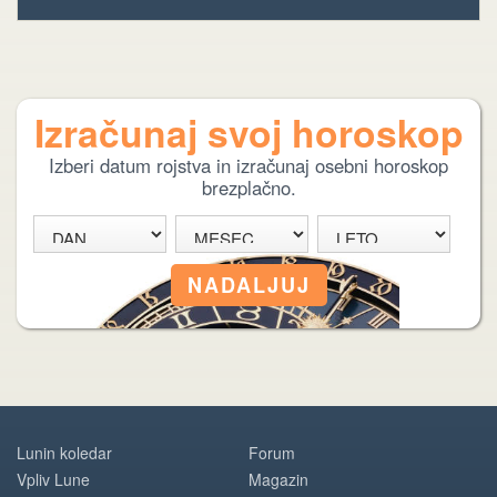
Izračunaj svoj horoskop
Izberi datum rojstva in izračunaj osebni horoskop
brezplačno.
Lunin koledar
Forum
Vpliv Lune
Magazin