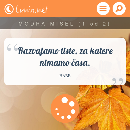
MODRA MISEL
(1 od 2)
“
Razvajamo tiste, za katere
nimamo časa.
”
HABE