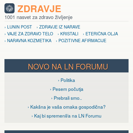
ZDRAVJE
1001 nasvet za zdravo življenje
› LUNIN POST
› ZDRAVJE IZ NARAVE
› VAJE ZA ZDRAVO TELO
› KRISTALI
› ETERIČNA OLJA
› NARAVNA KOZMETIKA
› POZITIVNE AFIRMACIJE
NOVO NA LN FORUMU
› Politika
› Pesem počutja
› Prebrali smo..
› Kakšna je vaša omaka gospodična?
› Kaj bi spremenil/a na LN Forumu