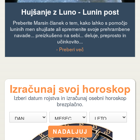
Hujšanje z Luno - Lunin post
Preberite Marsin članek o tem, kako lahko s pomočjo
luninih men shujšate ali spremenite svoje prehrambene
navade... preizkušeno na sebi... deluje, preprosto in
učinkovito...
› Preberi več
Izračunaj svoj horoskop
Izberi datum rojstva in izračunaj osebni horoskop
brezplačno.