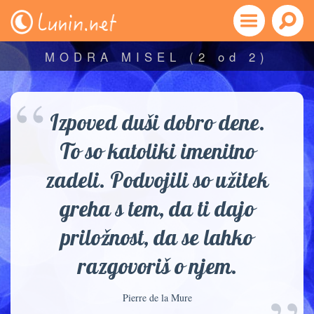
MODRA MISEL
(2 od 2)
“
Izpoved duši dobro dene.
To so katoliki imenitno
zadeli. Podvojili so užitek
greha s tem, da ti dajo
priložnost, da se lahko
razgovoriš o njem.
Pierre de la Mure