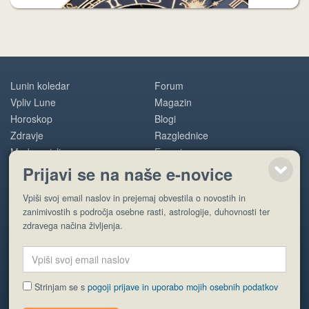
Lunin koledar
Forum
Vpliv Lune
Magazin
Horoskop
Blogi
Zdravje
Razglednice
Modre misli
E-novice
Prijavi se na naše e-novice
POMOČ
Vpiši svoj email naslov in prejemaj obvestila o novostih in
zanimivostih s področja osebne rasti, astrologije, duhovnosti ter
O nas
zdravega načina življenja.
Oglaševanje
Pogoji uporabe
Strinjam se s
pogoji prijave in uporabo mojih osebnih podatkov