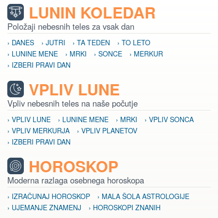
LUNIN KOLEDAR
Položaji nebesnih teles za vsak dan
› DANES
› JUTRI
› TA TEDEN
› TO LETO
› LUNINE MENE
› MRKI
› SONCE
› MERKUR
› IZBERI PRAVI DAN
VPLIV LUNE
Vpliv nebesnih teles na naše počutje
› VPLIV LUNE
› LUNINE MENE
› MRKI
› VPLIV SONCA
› VPLIV MERKURJA
› VPLIV PLANETOV
› IZBERI PRAVI DAN
HOROSKOP
Moderna razlaga osebnega horoskopa
› IZRAČUNAJ HOROSKOP
› MALA ŠOLA ASTROLOGIJE
› UJEMANJE ZNAMENJ
› HOROSKOPI ZNANIH