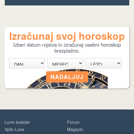
Izračunaj svoj horoskop
Izberi datum rojstva in izračunaj osebni horoskop
brezplačno.
Lunin koledar
Forum
Vpliv Lune
Magazin