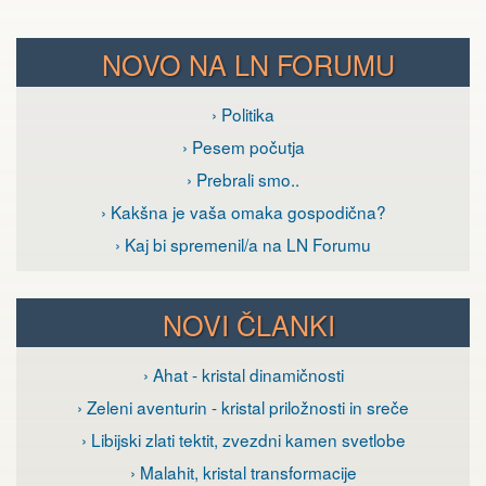
NOVO NA LN FORUMU
› Politika
› Pesem počutja
› Prebrali smo..
› Kakšna je vaša omaka gospodična?
› Kaj bi spremenil/a na LN Forumu
NOVI ČLANKI
› Ahat - kristal dinamičnosti
› Zeleni aventurin - kristal priložnosti in sreče
› Libijski zlati tektit, zvezdni kamen svetlobe
› Malahit, kristal transformacije