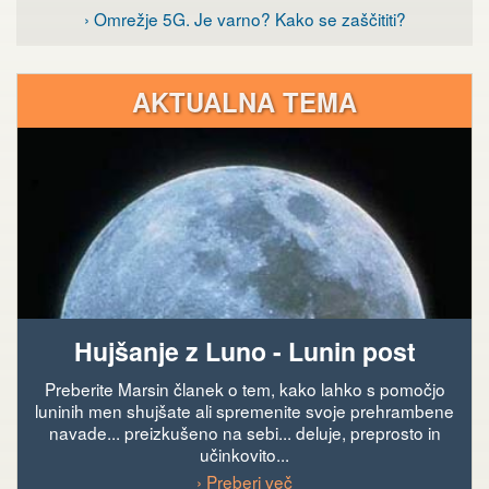
› Omrežje 5G. Je varno? Kako se zaščititi?
AKTUALNA TEMA
Hujšanje z Luno - Lunin post
Preberite Marsin članek o tem, kako lahko s pomočjo
luninih men shujšate ali spremenite svoje prehrambene
navade... preizkušeno na sebi... deluje, preprosto in
učinkovito...
› Preberi več