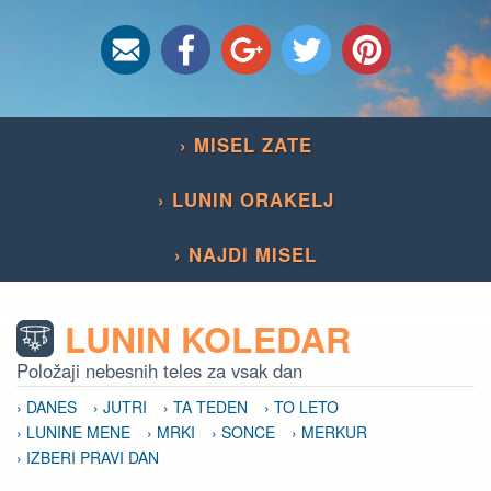
› MISEL ZATE
› LUNIN ORAKELJ
› NAJDI MISEL
LUNIN KOLEDAR
Položaji nebesnih teles za vsak dan
› DANES
› JUTRI
› TA TEDEN
› TO LETO
› LUNINE MENE
› MRKI
› SONCE
› MERKUR
› IZBERI PRAVI DAN