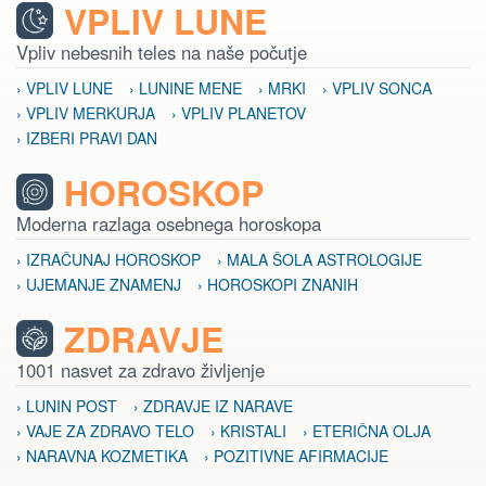
VPLIV LUNE
Vpliv nebesnih teles na naše počutje
› VPLIV LUNE
› LUNINE MENE
› MRKI
› VPLIV SONCA
› VPLIV MERKURJA
› VPLIV PLANETOV
› IZBERI PRAVI DAN
HOROSKOP
Moderna razlaga osebnega horoskopa
› IZRAČUNAJ HOROSKOP
› MALA ŠOLA ASTROLOGIJE
› UJEMANJE ZNAMENJ
› HOROSKOPI ZNANIH
ZDRAVJE
1001 nasvet za zdravo življenje
› LUNIN POST
› ZDRAVJE IZ NARAVE
› VAJE ZA ZDRAVO TELO
› KRISTALI
› ETERIČNA OLJA
› NARAVNA KOZMETIKA
› POZITIVNE AFIRMACIJE