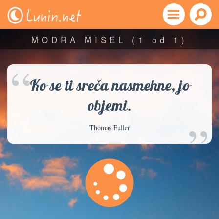
MODRA MISEL
(1 od 1)
“
Ko se ti sreča nasmehne, jo
objemi.
”
Thomas Fuller