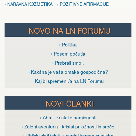
› NARAVNA KOZMETIKA
› POZITIVNE AFIRMACIJE
NOVO NA LN FORUMU
› Politika
› Pesem počutja
› Prebrali smo..
› Kakšna je vaša omaka gospodična?
› Kaj bi spremenil/a na LN Forumu
NOVI ČLANKI
› Ahat - kristal dinamičnosti
› Zeleni aventurin - kristal priložnosti in sreče
› Libijski zlati tektit, zvezdni kamen svetlobe