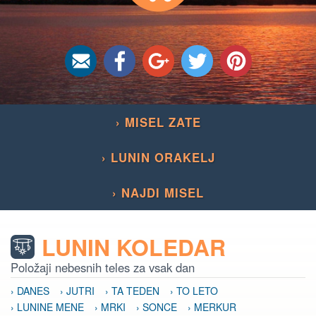
› MISEL ZATE
› LUNIN ORAKELJ
› NAJDI MISEL
LUNIN KOLEDAR
Položaji nebesnih teles za vsak dan
› DANES
› JUTRI
› TA TEDEN
› TO LETO
› LUNINE MENE
› MRKI
› SONCE
› MERKUR