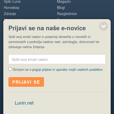
Vpliv Lune
Magazin
Horoskop
Blogi
Zdravje
Razglednice
Modre misli
E-novice
Prijavi se na naše e-novice
POMOČ
Vpiši svoj email naslov in prejemaj obvestila o novostih in
zanimivostih s področja osebne rasti, astrologije, duhovnosti ter
O nas
zdravega načina življenja.
Oglaševanje
Pogoji uporabe
Strinjam se s
pogoji prijave in uporabo mojih osebnih podatkov
© EyeCatching. Vse pravice so pridržane.
ISSN 1581-2332
Politika piškotkov
Varstvo osebnih podatkov
Lunin.net