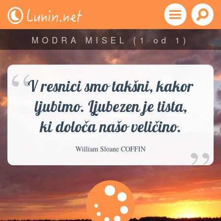
MODRA MISEL
(1 od 1)
“
V resnici smo takšni, kakor
ljubimo. Ljubezen je tista,
ki določa našo veličino.
”
William Sloane COFFIN