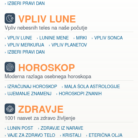
› IZBERI PRAVI DAN
VPLIV LUNE
Vpliv nebesnih teles na naše počutje
› VPLIV LUNE
› LUNINE MENE
› MRKI
› VPLIV SONCA
› VPLIV MERKURJA
› VPLIV PLANETOV
› IZBERI PRAVI DAN
HOROSKOP
Moderna razlaga osebnega horoskopa
› IZRAČUNAJ HOROSKOP
› MALA ŠOLA ASTROLOGIJE
› UJEMANJE ZNAMENJ
› HOROSKOPI ZNANIH
ZDRAVJE
1001 nasvet za zdravo življenje
› LUNIN POST
› ZDRAVJE IZ NARAVE
› VAJE ZA ZDRAVO TELO
› KRISTALI
› ETERIČNA OLJA