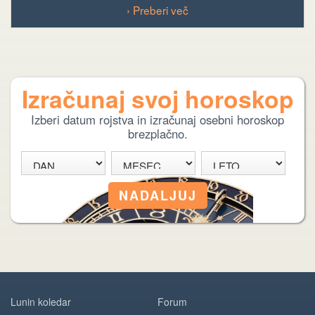
› Preberi več
Izračunaj svoj horoskop
Izberi datum rojstva in izračunaj osebni horoskop
brezplačno.
Lunin koledar
Forum