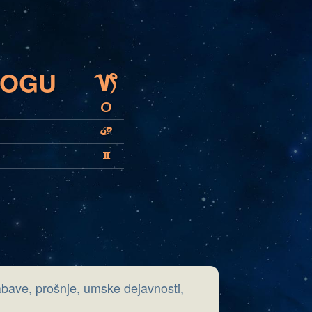
ROGU
J
U
D
C
abave, prošnje, umske dejavnosti,