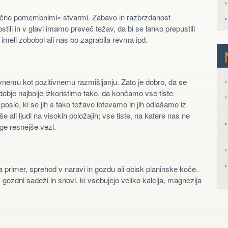
snično pomembnimi« stvarmi. Zabavo in razbrzdanost
ili in v glavi imamo preveč težav, da bi se lahko prepustili
meli zobobol ali nas bo zagrabila revma ipd.
›
nemu kot pozitivnemu razmišljanju. Zato je dobro, da se
obje najbolje izkoristimo tako, da končamo vse tiste
›
 posle, ki se jih s tako težavo lotevamo in jih odlašamo iz
 ali ljudi na visokih položajih; vse tiste, na katere nas ne
›
ge resnejše vezi.
›
 na primer, sprehod v naravi in gozdu ali obisk planinske koče.
zdni sadeži in snovi, ki vsebujejo veliko kalcija, magnezija