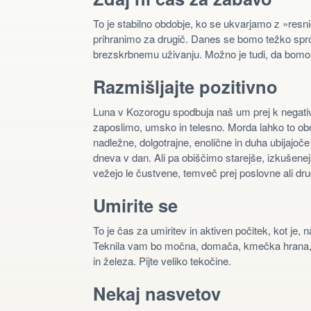
To je stabilno obdobje, ko se ukvarjamo z »re
prihranimo za drugič. Danes se bomo težko sprost
brezskrbnemu uživanju. Možno je tudi, da bomo i
Razmišljajte pozitivno
Luna v Kozorogu spodbuja naš um prej k negativ
zaposlimo, umsko in telesno. Morda lahko to obd
nadležne, dolgotrajne, enolične in duha ubijajoče
dneva v dan. Ali pa obiščimo starejše, izkušenejše
vežejo le čustvene, temveč prej poslovne ali dru
Umirite se
To je čas za umiritev in aktiven počitek, kot je,
Teknila vam bo močna, domača, kmečka hrana, go
in železa. Pijte veliko tekočine.
Nekaj nasvetov