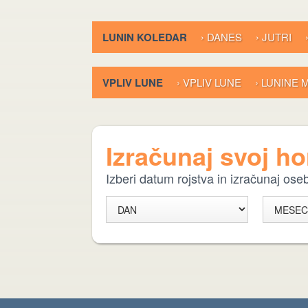
LUNIN KOLEDAR
› DANES
› JUTRI
VPLIV LUNE
› VPLIV LUNE
› LUNINE
Izračunaj svoj h
Izberi datum rojstva in izračunaj os