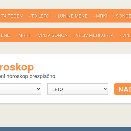
› TA TEDEN
› TO LETO
› LUNINE MENE
› MRKI
› SONC
 MENE
› MRKI
› VPLIV SONCA
› VPLIV MERKURJA
› VP
oroskop
ebni horoskop brezplačno.