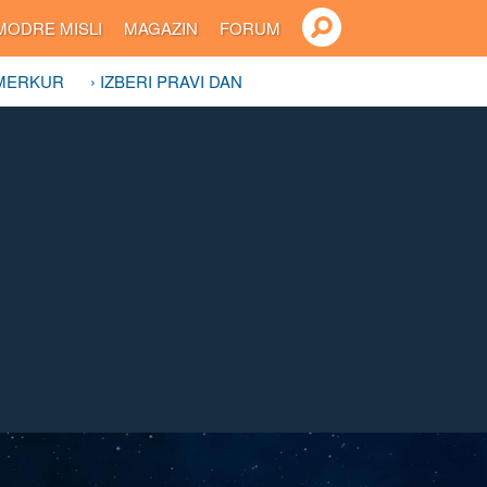
MODRE MISLI
MAGAZIN
FORUM
 MERKUR
› IZBERI PRAVI DAN