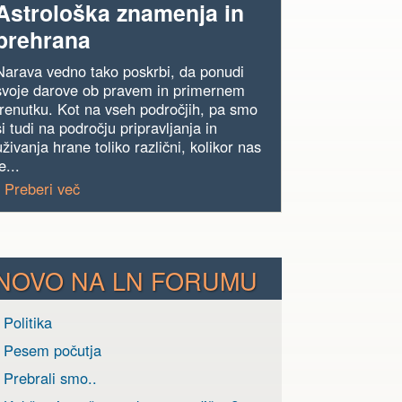
Astrološka znamenja in
prehrana
Narava vedno tako poskrbi, da ponudi
svoje darove ob pravem in primernem
trenutku. Kot na vseh področjih, pa smo
si tudi na področju pripravljanja in
uživanja hrane toliko različni, kolikor nas
e...
› Preberi več
NOVO NA LN FORUMU
 Politika
› Pesem počutja
 Prebrali smo..