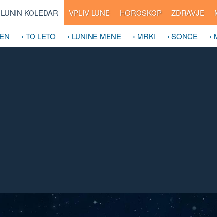
LUNIN KOLEDAR
VPLIV LUNE
HOROSKOP
ZDRAVJE
DEN
› TO LETO
› LUNINE MENE
› MRKI
› SONCE
›