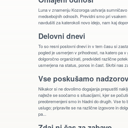
Luna v znamenju Kozoroga ustvarja sumničavo i
medsebojnih odnosih. Previdni smo pri vsakem sti
navdušiti za katerokoli novo idejo, nam kaj dopove
Delovni dnevi
To so resni poslovni dnevi in v tem času si zast
pogled je usmerjen v prihodnost, na katero pa
dolgoročno organizirati, predvideti različne po
usmerjena na status, ponos in čast. Skrbi nas za
Vse poskušamo nadzorov
Nikakor si ne dovolimo dogajanja prepustiti na
najteže se soočamo s situacijami, kjer se počuti
preobremenjeni smo in hladni do drugih. Vse to b
uslugo; pripravite se na različne izgovore in dol
pa...
Zdaj ni čas za zabavo