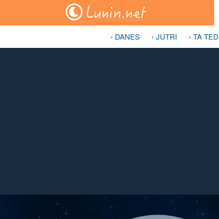
› DANES
› JUTRI
› TA TE