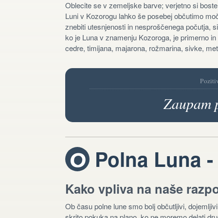
Oblecite se v zemeljske barve; verjetno si boste
Luni v Kozorogu lahko še posebej občutimo moč kr
znebiti utesnjenosti in nesproščenega počutja, si
ko je Luna v znamenju Kozoroga, je primerno in p
cedre, timijana, majarona, rožmarina, sivke, met
Poziti
Zaupam pr
Polna Luna -
U
Kako vpliva na naše razp
Ob času polne lune smo bolj občutljivi, dojemljivi
skrito pokuka na plano, ko ne moremo delati drug