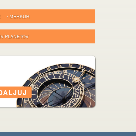
E
› MERKUR
LIV PLANETOV