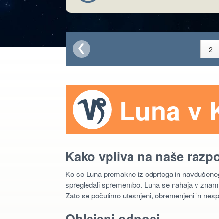
Luna v 
Kako vpliva na naše razp
Ko se Luna premakne iz odprtega in navdušeneg
spregledali spremembo. Luna se nahaja v znamenj
Zato se počutimo utesnjeni, obremenjeni in nesp
Ohlajeni odnosi