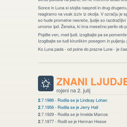
Sonce in Luna si stojita nasproti in drug drugem
reagiramo na vsak izziv iz okolja. V ozračju je 
so hude prometne nesreče, ljudje so razdražljivi 
umorov ipd. Ženska, ki ima mesečno perilo ob pol
Pojdite ven, med ljudi, izogibajte pa se pomem
Izogibajte se tudi kirurškim posegom in puljenju
Ko Luna pada - od polne do prazne Lune - je čas
ZNANI LJUDJ
rojeni na 2. julij
2
.7.1986 - Rodila se je Lindsay Lohan
2
.7.1956 - Rodila se je Jerry Hall
2
.7.1929 - Rodila se je Imelda Marcos
2
.7.1877 - Rodil se je Herman Hesse