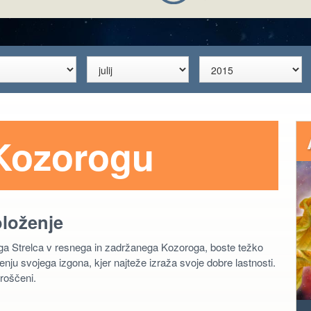
Kozorogu
oloženje
a Strelca v resnega in zadržanega Kozoroga, boste težko
u svojega izgona, kjer najteže izraža svoje dobre lastnosti.
roščeni.