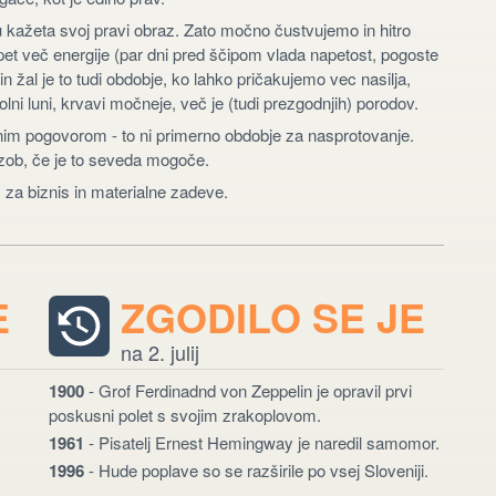
u kažeta svoj pravi obraz. Zato močno čustvujemo in hitro
spet več energije (par dni pred ščipom vlada napetost, pogoste
in žal je to tudi obdobje, ko lahko pričakujemo vec nasilja,
ni luni, krvavi močneje, več je (tudi prezgodnjih) porodov.
bnim pogovorom - to ni primerno obdobje za nasprotovanje.
 zob, če je to seveda mogoče.
 za biznis in materialne zadeve.
E
ZGODILO SE JE
na 2. julij
1900
- Grof Ferdinadnd von Zeppelin je opravil prvi
poskusni polet s svojim zrakoplovom.
1961
- Pisatelj Ernest Hemingway je naredil samomor.
1996
- Hude poplave so se razširile po vsej Sloveniji.