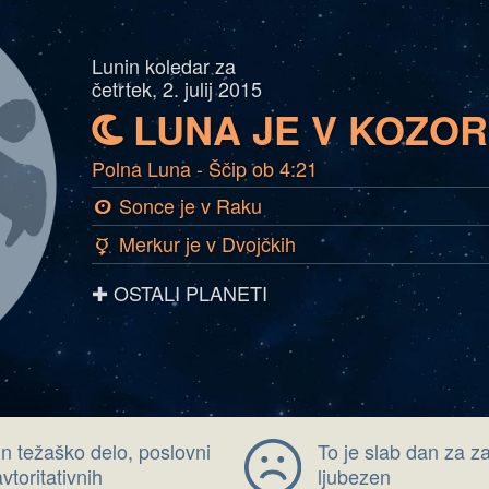
Lunin koledar za
četrtek, 2. julij 2015
LUNA JE V KOZO
b
Polna Luna - Ščip ob 4:21
Sonce je v Raku
a
Merkur je v Dvojčkih
c
✚ OSTALI PLANETI
n težaško delo, poslovni
To je slab dan za z
vtoritativnih
ljubezen