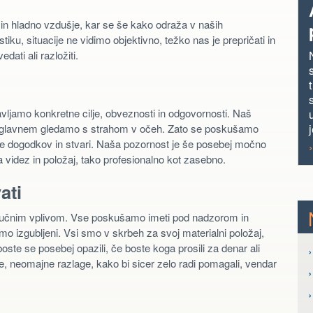
n hladno vzdušje, kar se še kako odraža v naših
ku, situacije ne vidimo objektivno, težko nas je prepričati in
dati ali razložiti.
avljamo konkretne cilje, obveznosti in odgovornosti. Naš
j
 v glavnem gledamo s strahom v očeh. Zato se poskušamo
teke dogodkov in stvari. Naša pozornost je še posebej močno
 videz in položaj, tako profesionalno kot zasebno.
ati
ključnim vplivom. Vse poskušamo imeti pod nadzorom in
mo izgubljeni. Vsi smo v skrbeh za svoj materialni položaj,
oste se posebej opazili, če boste koga prosili za denar ali
›
ge, neomajne razlage, kako bi sicer zelo radi pomagali, vendar
›