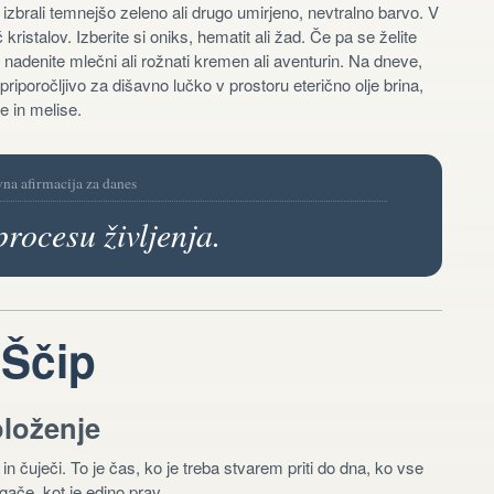
 izbrali temnejšo zeleno ali drugo umirjeno, nevtralno barvo. V
istalov. Izberite si oniks, hematit ali žad. Če pa se želite
 nadenite mlečni ali rožnati kremen ali aventurin. Na dneve,
riporočljivo za dišavno lučko v prostoru eterično olje brina,
e in melise.
vna afirmacija za danes
ocesu življenja.
 Ščip
oloženje
 in čuječi. To je čas, ko je treba stvarem priti do dna, ko vse
ače, kot je edino prav.