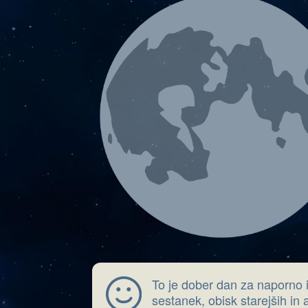
To je dober dan za naporno i
sestanek, obisk starejših in a