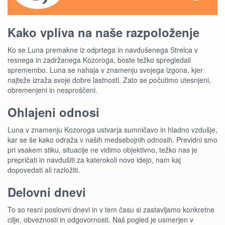
Kako vpliva na naše razpoloženje
Ko se Luna premakne iz odprtega in navdušenega Strelca v
resnega in zadržanega Kozoroga, boste težko spregledali
spremembo. Luna se nahaja v znamenju svojega izgona, kjer
najteže izraža svoje dobre lastnosti. Zato se počutimo utesnjeni,
obremenjeni in nesproščeni.
Ohlajeni odnosi
Luna v znamenju Kozoroga ustvarja sumničavo in hladno vzdušje,
kar se še kako odraža v naših medsebojnih odnosih. Previdni smo
pri vsakem stiku, situacije ne vidimo objektivno, težko nas je
prepričati in navdušiti za katerokoli novo idejo, nam kaj
dopovedati ali razložiti.
Delovni dnevi
To so resni poslovni dnevi in v tem času si zastavljamo konkretne
cilje, obveznosti in odgovornosti. Naš pogled je usmerjen v