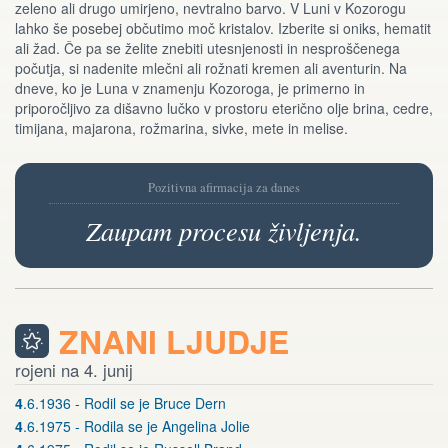
zeleno ali drugo umirjeno, nevtralno barvo. V Luni v Kozorogu
lahko še posebej občutimo moč kristalov. Izberite si oniks, hematit
ali žad. Če pa se želite znebiti utesnjenosti in nesproščenega
počutja, si nadenite mlečni ali rožnati kremen ali aventurin. Na
dneve, ko je Luna v znamenju Kozoroga, je primerno in
priporočljivo za dišavno lučko v prostoru eterično olje brina, cedre,
timijana, majarona, rožmarina, sivke, mete in melise.
Pozitivna afirmacija za danes
Zaupam procesu življenja.
ZNANI LJUDJE
rojeni na 4. junij
4
.6.1936 - Rodil se je Bruce Dern
4
.6.1975 - Rodila se je Angelina Jolie