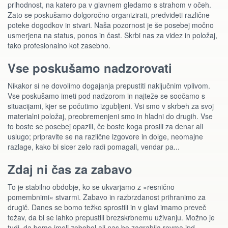
prihodnost, na katero pa v glavnem gledamo s strahom v očeh.
Zato se poskušamo dolgoročno organizirati, predvideti različne
poteke dogodkov in stvari. Naša pozornost je še posebej močno
usmerjena na status, ponos in čast. Skrbi nas za videz in položaj,
tako profesionalno kot zasebno.
Vse poskušamo nadzorovati
Nikakor si ne dovolimo dogajanja prepustiti naključnim vplivom.
Vse poskušamo imeti pod nadzorom in najteže se soočamo s
situacijami, kjer se počutimo izgubljeni. Vsi smo v skrbeh za svoj
materialni položaj, preobremenjeni smo in hladni do drugih. Vse
to boste se posebej opazili, če boste koga prosili za denar ali
uslugo; pripravite se na različne izgovore in dolge, neomajne
razlage, kako bi sicer zelo radi pomagali, vendar pa...
Zdaj ni čas za zabavo
To je stabilno obdobje, ko se ukvarjamo z »resnično
pomembnimi« stvarmi. Zabavo in razbrzdanost prihranimo za
drugič. Danes se bomo težko sprostili in v glavi imamo preveč
težav, da bi se lahko prepustili brezskrbnemu uživanju. Možno je
tudi, da bomo imeli zobobol ali nas bo zagrabila revma ipd.