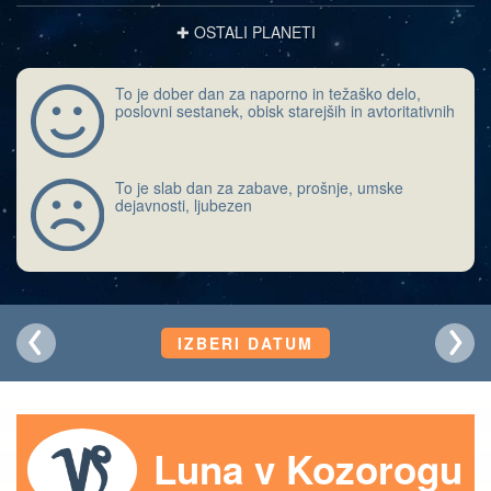
✚ OSTALI PLANETI
To je dober dan za naporno in težaško delo,
poslovni sestanek, obisk starejših in avtoritativnih
To je slab dan za zabave, prošnje, umske
dejavnosti, ljubezen
IZBERI DATUM
Luna v Kozorogu