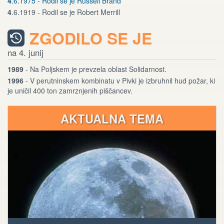
4
.6.1975 - Rodil se je Russell Brand
4
.6.1919 - Rodil se je Robert Merrill
ZGODILO SE JE
na 4. junij
1989
- Na Poljskem je prevzela oblast Solidarnost.
1996
- V perutninskem kombinatu v Pivki je izbruhnil hud požar, ki
je uničil 400 ton zamrznjenih piščancev.
AKTUALNA TEMA