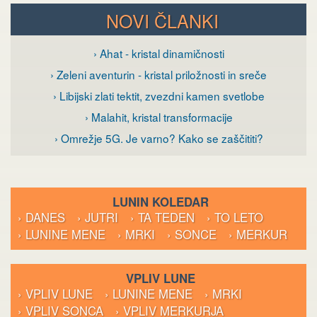
NOVI ČLANKI
› Ahat - kristal dinamičnosti
› Zeleni aventurin - kristal priložnosti in sreče
› Libijski zlati tektit, zvezdni kamen svetlobe
› Malahit, kristal transformacije
› Omrežje 5G. Je varno? Kako se zaščititi?
LUNIN KOLEDAR
› DANES
› JUTRI
› TA TEDEN
› TO LETO
› LUNINE MENE
› MRKI
› SONCE
› MERKUR
VPLIV LUNE
› VPLIV LUNE
› LUNINE MENE
› MRKI
› VPLIV SONCA
› VPLIV MERKURJA