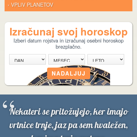
› VPLIV PLANETOV
Izračunaj svoj horoskop
Izberi datum rojstva in izračunaj osebni horoskop
brezplačno.
“
Nekateri se pritožujejo, ker imajo
vrtnice trnje, jaz pa sem hvaležen,