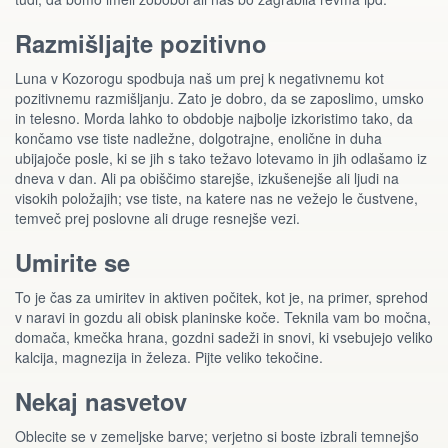
Razmišljajte pozitivno
Luna v Kozorogu spodbuja naš um prej k negativnemu kot
pozitivnemu razmišljanju. Zato je dobro, da se zaposlimo, umsko
in telesno. Morda lahko to obdobje najbolje izkoristimo tako, da
končamo vse tiste nadležne, dolgotrajne, enolične in duha
ubijajoče posle, ki se jih s tako težavo lotevamo in jih odlašamo iz
dneva v dan. Ali pa obiščimo starejše, izkušenejše ali ljudi na
visokih položajih; vse tiste, na katere nas ne vežejo le čustvene,
temveč prej poslovne ali druge resnejše vezi.
Umirite se
To je čas za umiritev in aktiven počitek, kot je, na primer, sprehod
v naravi in gozdu ali obisk planinske koče. Teknila vam bo močna,
domača, kmečka hrana, gozdni sadeži in snovi, ki vsebujejo veliko
kalcija, magnezija in železa. Pijte veliko tekočine.
Nekaj nasvetov
Oblecite se v zemeljske barve; verjetno si boste izbrali temnejšo