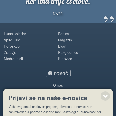
ker ima trnje cvetove.
”
KARR
Lunin koledar
Forum
Vpliv Lune
Magazin
Horoskop
Blogi
Zdravje
Razglednice
Modre misli
E-novice
POMOČ
O nas
Oglaševanje
Prijavi se na naše e-novice
Pogoji uporabe
Vpiši svoj email naslov in prejemaj obvestila o novostih in
Pošlji stran
zanimivostih s področja osebne rasti, astrologije, duhovnosti ter