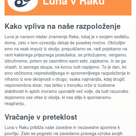
Luna v Raku
Kako vpliva na naše razpoloženje
Luna je naravni vladar znamenja Raka, tukaj je v svojem sedišču,
doma, zato v tem ozvezdju deluje še posebej močno. Občutljivi
smo na vsak impulz iz okolja, prepuščamo se, radi pojokamo na
rami kakšnega prijaznega poslušalca, se pritožujemo, nergamo,
izbruhnemo, potem se zasmilimo sami sebi, zajokamo, in se ga
včasih, iz samega obupa, na koncu tudi napijemo. To je dan, ko
smo večinoma nepredvidljivega in spremenljivega razpoloženja in
nihamo iz ene skrajnosti v drugo; vsaka najmanjša, kdaj drugič
nepomembna stvar, nas lahko v trenutku vrže iz čustvene
stabilnosti in sploh moramo uporabiti več volje, da tudi razumsko
dojamemo vse vtise iz okolja, ki nas silijo k spontanemu
reagiranju.
Vračanje v preteklost
Luna v Raku približa naše zavedne in nezavedne spomine k
površju. Zato se pogosto ne zavedamo pravega vzroka svojih