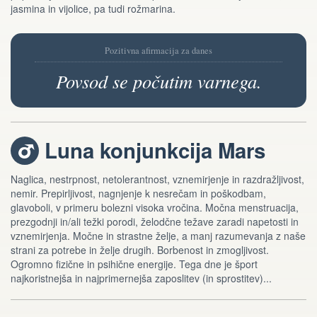
jasmina in vijolice, pa tudi rožmarina.
Pozitivna afirmacija za danes
Povsod se počutim varnega.
Luna konjunkcija Mars
e
Naglica, nestrpnost, netolerantnost, vznemirjenje in razdražljivost,
nemir. Prepirljivost, nagnjenje k nesrečam in poškodbam,
glavoboli, v primeru bolezni visoka vročina. Močna menstruacija,
prezgodnji in/ali težki porodi, želodčne težave zaradi napetosti in
vznemirjenja. Močne in strastne želje, a manj razumevanja z naše
strani za potrebe in želje drugih. Borbenost in zmogljivost.
Ogromno fizične in psihične energije. Tega dne je šport
najkoristnejša in najprimernejša zaposlitev (in sprostitev)...