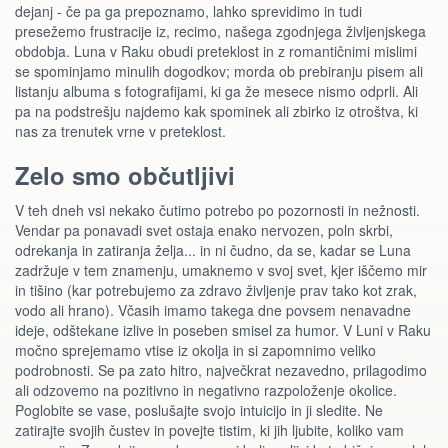
dejanj - če pa ga prepoznamo, lahko sprevidimo in tudi
presežemo frustracije iz, recimo, našega zgodnjega življenjskega
obdobja. Luna v Raku obudi preteklost in z romantičnimi mislimi
se spominjamo minulih dogodkov; morda ob prebiranju pisem ali
listanju albuma s fotografijami, ki ga že mesece nismo odprli. Ali
pa na podstrešju najdemo kak spominek ali zbirko iz otroštva, ki
nas za trenutek vrne v preteklost.
Zelo smo občutljivi
V teh dneh vsi nekako čutimo potrebo po pozornosti in nežnosti.
Vendar pa ponavadi svet ostaja enako nervozen, poln skrbi,
odrekanja in zatiranja želja... in ni čudno, da se, kadar se Luna
zadržuje v tem znamenju, umaknemo v svoj svet, kjer iščemo mir
in tišino (kar potrebujemo za zdravo življenje prav tako kot zrak,
vodo ali hrano). Včasih imamo takega dne povsem nenavadne
ideje, odštekane izlive in poseben smisel za humor. V Luni v Raku
močno sprejemamo vtise iz okolja in si zapomnimo veliko
podrobnosti. Se pa zato hitro, največkrat nezavedno, prilagodimo
ali odzovemo na pozitivno in negativno razpoloženje okolice.
Poglobite se vase, poslušajte svojo intuicijo in ji sledite. Ne
zatirajte svojih čustev in povejte tistim, ki jih ljubite, koliko vam