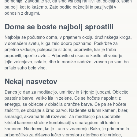
pomenijo. Zavedajte se, da smo vsi bolj ranljivi kot običajno, sploh
pa bolj, kot to kažemo. Zato bodite nežnejši in pazljivejši v
odnosih z drugimi.
Doma se boste najbolj sprostili
Najbolje se počutimo doma, v prijetnem okolju družinskega kroga,
v domačem svetu, ki ga zelo dobro poznamo. Poskrbite za
prijetno vzdušje, polepšajte si dom, popravite, kar je treba
popraviti, operite avto... Pripravite si okusno kosilo ali večerjo;
jejte zelenjavo, solate, ribe in morske sadeže, zraven pa vam bo
prijalo suho belo vino.
Nekaj nasvetov
Danes je dan za meditacijo, umiritev in širjenje ljubezni. Oblecite
pastelne barve, veliko lila in zelene. Če se hočete napolniti z
energijo, se oblecite v oblačila oranžne barve. Če pa se hočete
zaščititi, se obdajte s črno barvo. Nadenite si lunin kamen, biser,
smaragd, akvamarin ali roževec. Za meditacijo pa uporabite
kristal kamene strele v kombinaciji s smaragdom ali luninim
kamnom. Na dneve, ko je Luna v znamenju Raka, je primerno in
priporočljivo za dišavno lučko v prostoru eterično olje vrtnice,