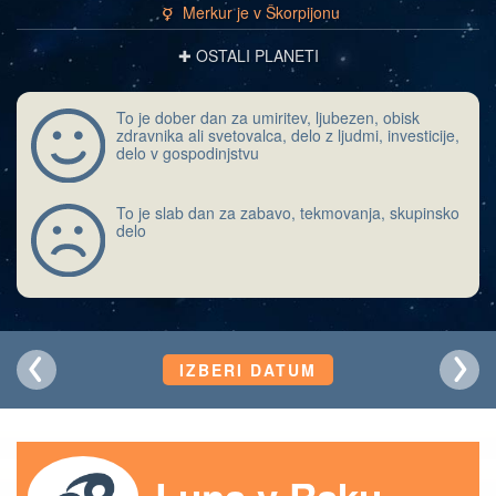
Merkur je v Škorpijonu
c
✚ OSTALI PLANETI
To je dober dan za umiritev, ljubezen, obisk
zdravnika ali svetovalca, delo z ljudmi, investicije,
delo v gospodinjstvu
To je slab dan za zabavo, tekmovanja, skupinsko
delo
IZBERI DATUM