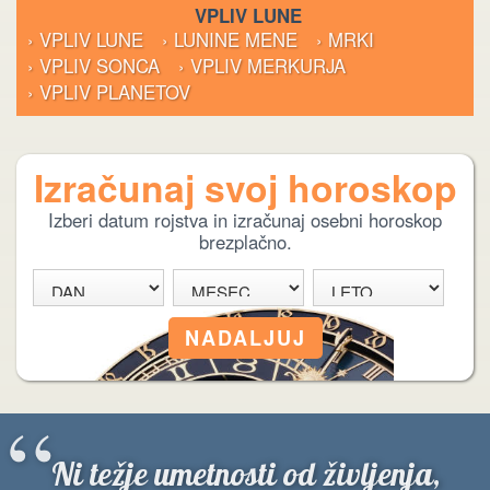
VPLIV LUNE
› VPLIV LUNE
› LUNINE MENE
› MRKI
› VPLIV SONCA
› VPLIV MERKURJA
› VPLIV PLANETOV
Izračunaj svoj horoskop
Izberi datum rojstva in izračunaj osebni horoskop
brezplačno.
“
Ni težje umetnosti od življenja,