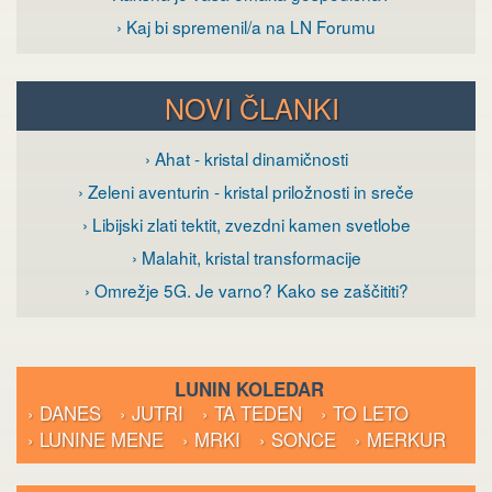
› Kaj bi spremenil/a na LN Forumu
NOVI ČLANKI
› Ahat - kristal dinamičnosti
› Zeleni aventurin - kristal priložnosti in sreče
› Libijski zlati tektit, zvezdni kamen svetlobe
› Malahit, kristal transformacije
› Omrežje 5G. Je varno? Kako se zaščititi?
LUNIN KOLEDAR
› DANES
› JUTRI
› TA TEDEN
› TO LETO
› LUNINE MENE
› MRKI
› SONCE
› MERKUR