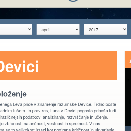
Devici
oloženje
gnjenega Leva pride v znamenje razumske Device. Trdno boste
d hladnim tušem. In prav res, Luna v Devici pogosto prinaša tudi
različnejsih podatkov, analiziranje, razvrščanje in učenje.
jo zbranost, natančnost, vestnost in spretnost. V nas
se to velikokrat izrazi kot pretirana kritičnost in ukvarjanje