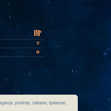
F
A
B
veganja, prošnje, zabave, ljubezen,