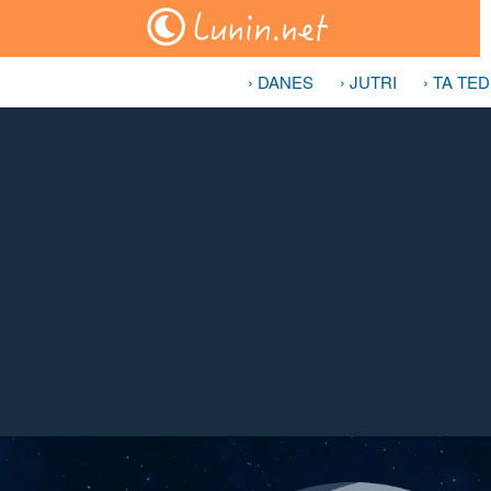
› DANES
› JUTRI
› TA TE