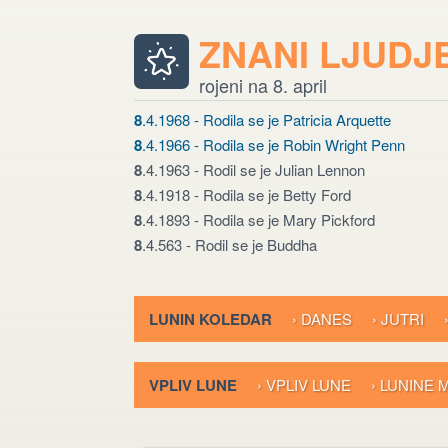
ZNANI LJUDJ
rojeni na 8. april
8
.4.1968 - Rodila se je Patricia Arquette
8
.4.1966 - Rodila se je Robin Wright Penn
8
.4.1963 - Rodil se je Julian Lennon
8
.4.1918 - Rodila se je Betty Ford
8
.4.1893 - Rodila se je Mary Pickford
8
.4.563 - Rodil se je Buddha
LUNIN KOLEDAR
› DANES
› JUTRI
VPLIV LUNE
› VPLIV LUNE
› LUNINE