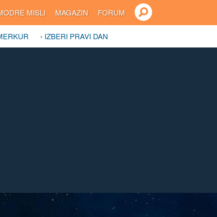
MODRE MISLI
MAGAZIN
FORUM
 MERKUR
› IZBERI PRAVI DAN