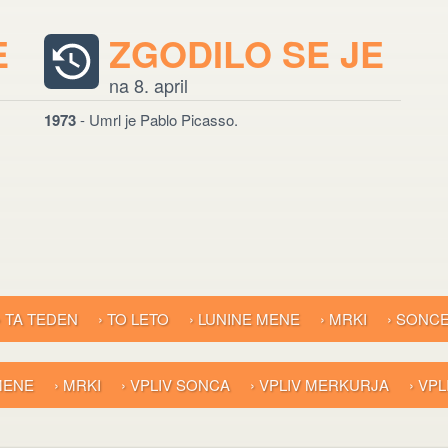
E
ZGODILO SE JE
na 8. april
1973
- Umrl je Pablo Picasso.
› TA TEDEN
› TO LETO
› LUNINE MENE
› MRKI
› SONC
 MENE
› MRKI
› VPLIV SONCA
› VPLIV MERKURJA
› VP