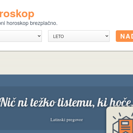
oroskop
ebni horoskop brezplačno.
Nič ni težko tistemu, ki hoče
Latinski pregovor