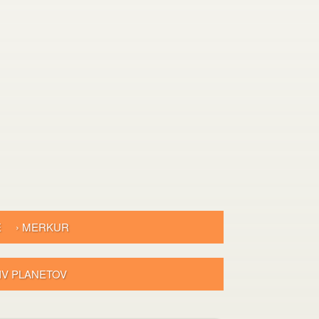
E
› MERKUR
LIV PLANETOV