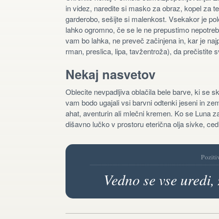
in videz, naredite si masko za obraz, kopel za tel
garderobo, sešijte si malenkost. Vsekakor je polo
lahko ogromno, če se le ne prepustimo nepotrebn
vam bo lahka, ne preveč začinjena in, kar je na
rman, preslica, lipa, tavžentroža), da prečistite s
Nekaj nasvetov
Oblecite nevpadljiva oblačila bele barve, ki se s
vam bodo ugajali vsi barvni odtenki jeseni in zeml
ahat, aventurin ali mlečni kremen. Ko se Luna z
dišavno lučko v prostoru eterična olja sivke, ced
Poziti
Vedno se vse uredi, 