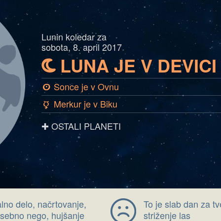
Lunin koledar za
sobota, 8. april 2017
LUNA JE V DEVICI
b
Sonce je v Ovnu
a
Merkur je v Biku
c
✚ OSTALI PLANETI
alno delo, načrtovanje,
To je slab dan za t
 osebno nego, hujšanje
striženje las