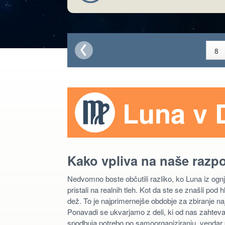
Luna v 
Kako vpliva na naše razp
Nedvomno boste občutili razliko, ko Luna iz o
pristali na realnih tleh. Kot da ste se znašli po
dež. To je najprimernejše obdobje za zbiranje naj
Ponavadi se ukvarjamo z deli, ki od nas zahteva
spodbuja potrebo po samoorganiziranju, vendar pa 