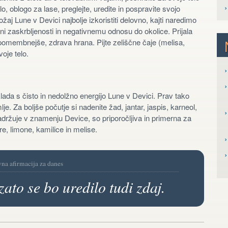
o, oblogo za lase, preglejte, uredite in pospravite svojo
žaj Lune v Devici najbolje izkoristiti delovno, kajti naredimo
i zaskrbljenosti in negativnemu odnosu do okolice. Prijala
jpomembnejše, zdrava hrana. Pijte zeliščne čaje (melisa,
voje telo.
›
›
klada s čisto in nedolžno energijo Lune v Devici. Prav tako
je. Za boljše počutje si nadenite žad, jantar, jaspis, karneol,
›
adržuje v znamenju Device, so priporočljiva in primerna za
re, limone, kamilice in melise.
›
vna afirmacija za danes
zato se bo uredilo tudi zdaj.