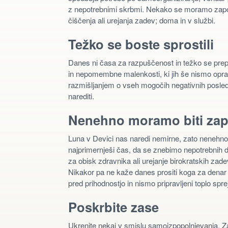
z nepotrebnimi skrbmi. Nekako se moramo zaposli
čiščenja ali urejanja zadev; doma in v službi.
Težko se boste sprostili
Danes ni časa za razpuščenost in težko se pr
in nepomembne malenkosti, ki jih še nismo opr
razmišljanjem o vseh mogočih negativnih posledic
narediti.
Nenehno moramo biti zap
Luna v Devici nas naredi nemirne, zato nenehno
najprimernješi čas, da se znebimo nepotrebnih dr
za obisk zdravnika ali urejanje birokratskih zade
Nikakor pa ne kaže danes prositi koga za denar al
pred prihodnostjo in nismo pripravljeni toplo spr
Poskrbite zase
Ukrenite nekaj v smislu samoizpopolnjevanja. Zač