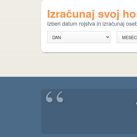
Izračunaj svoj h
Izberi datum rojstva in izračunaj os
“