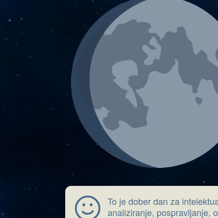
To je dober dan za intelektu
analiziranje, pospravljanje,