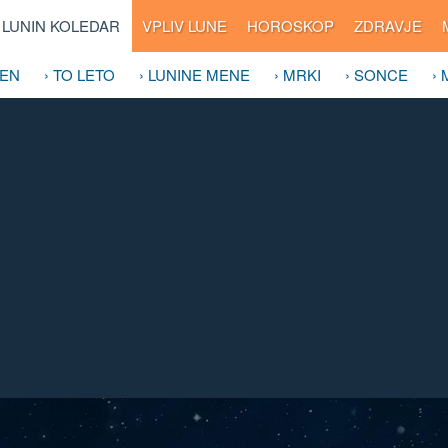
LUNIN KOLEDAR
VPLIV LUNE
HOROSKOP
ZDRAVJE
DEN
› TO LETO
› LUNINE MENE
› MRKI
› SONCE
›