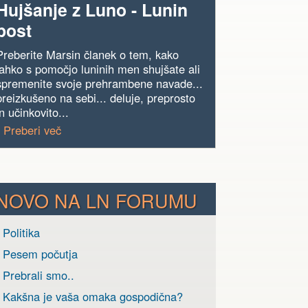
Hujšanje z Luno - Lunin
post
Preberite Marsin članek o tem, kako
lahko s pomočjo luninih men shujšate ali
spremenite svoje prehrambene navade...
preizkušeno na sebi... deluje, preprosto
in učinkovito...
› Preberi več
NOVO NA LN FORUMU
 Politika
› Pesem počutja
 Prebrali smo..
› Kakšna je vaša omaka gospodična?