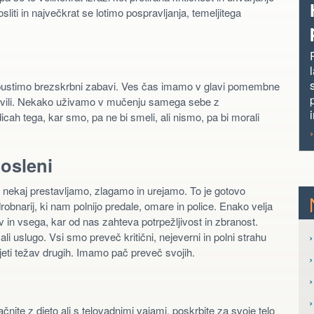
ti in največkrat se lotimo pospravljanja, temeljitega
epustimo brezskrbni zabavi. Ves čas imamo v glavi pomembne
avili. Nekako uživamo v mučenju samega sebe z
ah tega, kar smo, pa ne bi smeli, ali nismo, pa bi morali
osleni
 nekaj prestavljamo, zlagamo in urejamo. To je gotovo
obnarij, ki nam polnijo predale, omare in police. Enako velja
v in vsega, kar od nas zahteva potrpežljivost in zbranost.
›
i uslugo. Vsi smo preveč kritični, nejeverni in polni strahu
ejeti težav drugih. Imamo pač preveč svojih.
›
nite z dieto ali s telovadnimi vajami, poskrbite za svoje telo