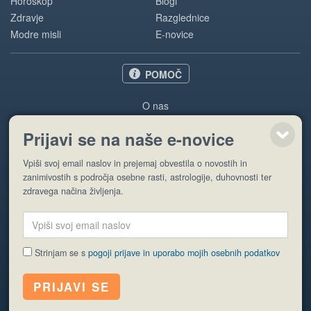
Horoskop
Blogi
Zdravje
Razglednice
Modre misli
E-novice
POMOČ
O nas
Oglaševanje
Prijavi se na naše e-novice
Pogoji uporabe
Vpiši svoj email naslov in prejemaj obvestila o novostih in
Pošlji stran
zanimivostih s področja osebne rasti, astrologije, duhovnosti ter
zdravega načina življenja.
Strinjam se s
pogoji prijave in uporabo mojih osebnih podatkov
© EyeCatching. Vse pravice so pridržane.