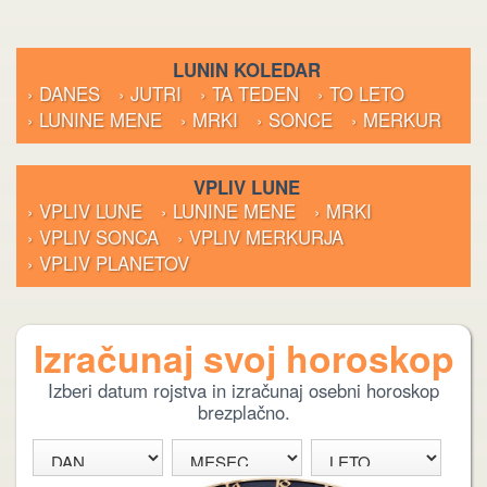
LUNIN KOLEDAR
› DANES
› JUTRI
› TA TEDEN
› TO LETO
› LUNINE MENE
› MRKI
› SONCE
› MERKUR
VPLIV LUNE
› VPLIV LUNE
› LUNINE MENE
› MRKI
› VPLIV SONCA
› VPLIV MERKURJA
› VPLIV PLANETOV
Izračunaj svoj horoskop
Izberi datum rojstva in izračunaj osebni horoskop
brezplačno.