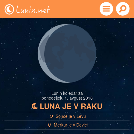
Lunin koledar za
ponedeljek, 1. avgust 2016
LUNA JE V RAKU
b
Sonce je v Levu
a
Merkur je v Devici
c