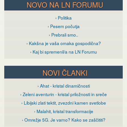
NOVO NA LN FORUMU
› Politika
› Pesem počutja
› Prebrali smo..
› Kakšna je vaša omaka gospodična?
› Kaj bi spremenil/a na LN Forumu
NOVI ČLANKI
› Ahat - kristal dinamičnosti
› Zeleni aventurin - kristal priložnosti in sreče
› Libijski zlati tektit, zvezdni kamen svetlobe
› Malahit, kristal transformacije
› Omrežje 5G. Je varno? Kako se zaščititi?