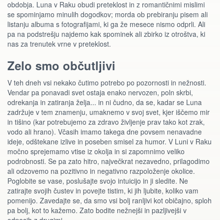
obdobja. Luna v Raku obudi preteklost in z romantičnimi mislimi
se spominjamo minulih dogodkov; morda ob prebiranju pisem ali
listanju albuma s fotografijami, ki ga že mesece nismo odprli. Ali
pa na podstrešju najdemo kak spominek ali zbirko iz otroštva, ki
nas za trenutek vrne v preteklost.
Zelo smo občutljivi
V teh dneh vsi nekako čutimo potrebo po pozornosti in nežnosti.
Vendar pa ponavadi svet ostaja enako nervozen, poln skrbi,
odrekanja in zatiranja želja... in ni čudno, da se, kadar se Luna
zadržuje v tem znamenju, umaknemo v svoj svet, kjer iščemo mir
in tišino (kar potrebujemo za zdravo življenje prav tako kot zrak,
vodo ali hrano). Včasih imamo takega dne povsem nenavadne
ideje, odštekane izlive in poseben smisel za humor. V Luni v Raku
močno sprejemamo vtise iz okolja in si zapomnimo veliko
podrobnosti. Se pa zato hitro, največkrat nezavedno, prilagodimo
ali odzovemo na pozitivno in negativno razpoloženje okolice.
Poglobite se vase, poslušajte svojo intuicijo in ji sledite. Ne
zatirajte svojih čustev in povejte tistim, ki jih ljubite, koliko vam
pomenijo. Zavedajte se, da smo vsi bolj ranljivi kot običajno, sploh
pa bolj, kot to kažemo. Zato bodite nežnejši in pazljivejši v