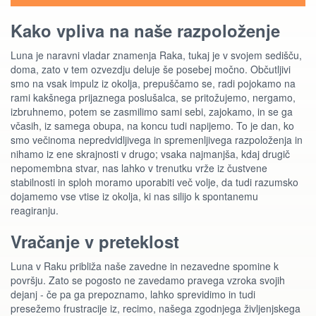
Kako vpliva na naše razpoloženje
Luna je naravni vladar znamenja Raka, tukaj je v svojem sedišču,
doma, zato v tem ozvezdju deluje še posebej močno. Občutljivi
smo na vsak impulz iz okolja, prepuščamo se, radi pojokamo na
rami kakšnega prijaznega poslušalca, se pritožujemo, nergamo,
izbruhnemo, potem se zasmilimo sami sebi, zajokamo, in se ga
včasih, iz samega obupa, na koncu tudi napijemo. To je dan, ko
smo večinoma nepredvidljivega in spremenljivega razpoloženja in
nihamo iz ene skrajnosti v drugo; vsaka najmanjša, kdaj drugič
nepomembna stvar, nas lahko v trenutku vrže iz čustvene
stabilnosti in sploh moramo uporabiti več volje, da tudi razumsko
dojamemo vse vtise iz okolja, ki nas silijo k spontanemu
reagiranju.
Vračanje v preteklost
Luna v Raku približa naše zavedne in nezavedne spomine k
površju. Zato se pogosto ne zavedamo pravega vzroka svojih
dejanj - če pa ga prepoznamo, lahko sprevidimo in tudi
presežemo frustracije iz, recimo, našega zgodnjega življenjskega