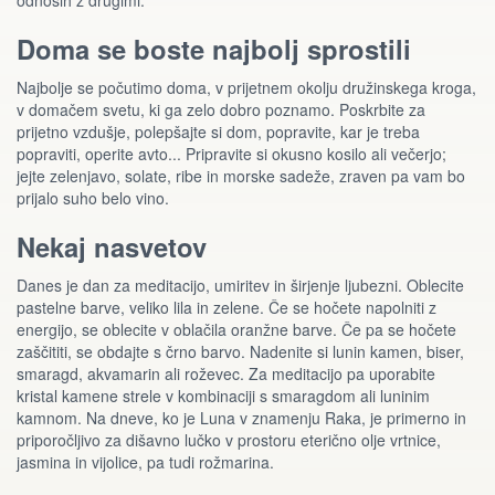
odnosih z drugimi.
Doma se boste najbolj sprostili
Najbolje se počutimo doma, v prijetnem okolju družinskega kroga,
v domačem svetu, ki ga zelo dobro poznamo. Poskrbite za
prijetno vzdušje, polepšajte si dom, popravite, kar je treba
popraviti, operite avto... Pripravite si okusno kosilo ali večerjo;
jejte zelenjavo, solate, ribe in morske sadeže, zraven pa vam bo
prijalo suho belo vino.
Nekaj nasvetov
Danes je dan za meditacijo, umiritev in širjenje ljubezni. Oblecite
pastelne barve, veliko lila in zelene. Če se hočete napolniti z
energijo, se oblecite v oblačila oranžne barve. Če pa se hočete
zaščititi, se obdajte s črno barvo. Nadenite si lunin kamen, biser,
smaragd, akvamarin ali roževec. Za meditacijo pa uporabite
kristal kamene strele v kombinaciji s smaragdom ali luninim
kamnom. Na dneve, ko je Luna v znamenju Raka, je primerno in
priporočljivo za dišavno lučko v prostoru eterično olje vrtnice,
jasmina in vijolice, pa tudi rožmarina.