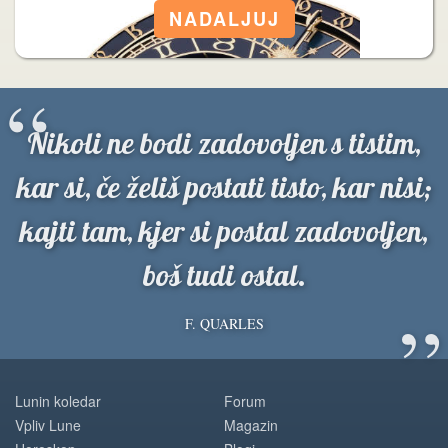
“
Nikoli ne bodi zadovoljen s tistim,
kar si, če želiš postati tisto, kar nisi;
kajti tam, kjer si postal zadovoljen,
boš tudi ostal.
”
F. QUARLES
Lunin koledar
Forum
Vpliv Lune
Magazin