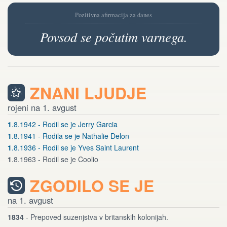
Pozitivna afirmacija za danes
Povsod se počutim varnega.
ZNANI LJUDJE
rojeni na 1. avgust
1
.8.1942 - Rodil se je Jerry Garcia
1
.8.1941 - Rodila se je Nathalie Delon
1
.8.1936 - Rodil se je Yves Saint Laurent
1
.8.1963 - Rodil se je Coolio
ZGODILO SE JE
na 1. avgust
1834
- Prepoved suzenjstva v britanskih kolonijah.