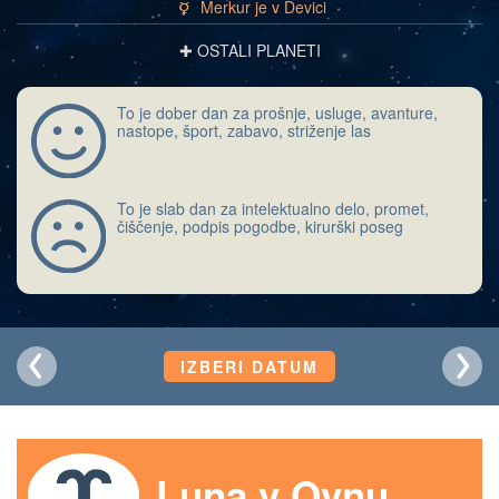
Merkur je v Devici
c
✚ OSTALI PLANETI
To je dober dan za prošnje, usluge, avanture,
nastope, šport, zabavo, striženje las
To je slab dan za intelektualno delo, promet,
čiščenje, podpis pogodbe, kirurški poseg
IZBERI DATUM
Luna v Ovnu