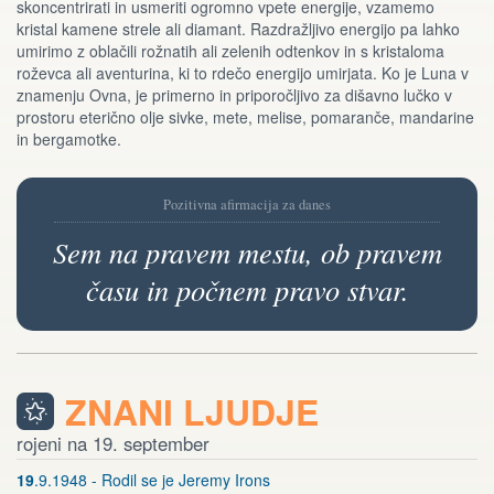
skoncentrirati in usmeriti ogromno vpete energije, vzamemo
kristal kamene strele ali diamant. Razdražljivo energijo pa lahko
umirimo z oblačili rožnatih ali zelenih odtenkov in s kristaloma
roževca ali aventurina, ki to rdečo energijo umirjata. Ko je Luna v
znamenju Ovna, je primerno in priporočljivo za dišavno lučko v
prostoru eterično olje sivke, mete, melise, pomaranče, mandarine
in bergamotke.
Pozitivna afirmacija za danes
Sem na pravem mestu, ob pravem
času in počnem pravo stvar.
ZNANI LJUDJE
rojeni na 19. september
19
.9.1948 - Rodil se je Jeremy Irons