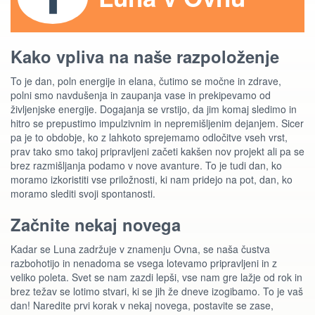
Kako vpliva na naše razpoloženje
To je dan, poln energije in elana, čutimo se močne in zdrave,
polni smo navdušenja in zaupanja vase in prekipevamo od
življenjske energije. Dogajanja se vrstijo, da jim komaj sledimo in
hitro se prepustimo impulzivnim in nepremišljenim dejanjem. Sicer
pa je to obdobje, ko z lahkoto sprejemamo odločitve vseh vrst,
prav tako smo takoj pripravljeni začeti kakšen nov projekt ali pa se
brez razmišljanja podamo v nove avanture. To je tudi dan, ko
moramo izkoristiti vse priložnosti, ki nam pridejo na pot, dan, ko
moramo slediti svoji spontanosti.
Začnite nekaj novega
Kadar se Luna zadržuje v znamenju Ovna, se naša čustva
razbohotijo in nenadoma se vsega lotevamo pripravljeni in z
veliko poleta. Svet se nam zazdi lepši, vse nam gre lažje od rok in
brez težav se lotimo stvari, ki se jih že dneve izogibamo. To je vaš
dan! Naredite prvi korak v nekaj novega, postavite se zase,