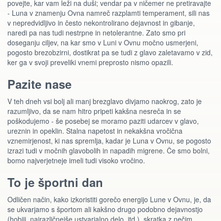
povejte, kar vam leži na duši; vendar pa v ničemer ne pretiravajte
- Luna v znamenju Ovna namreč razplamti temperament, sili nas
v nepredvidljivo in često nekontrolirano dejavnost in gibanje,
naredi pa nas tudi nestrpne in netolerantne. Zato smo pri
doseganju ciljev, na kar smo v Luni v Ovnu močno usmerjeni,
pogosto brezobzirni, dostikrat pa se tudi z glavo zaletavamo v zid,
ker ga v svoji preveliki vnemi preprosto nismo opazili.
Pazite nase
V teh dneh vsi bolj ali manj brezglavo divjamo naokrog, zato je
razumljivo, da se nam hitro pripeti kakšna nesreča in se
poškodujemo - še posebej se moramo paziti udarcev v glavo,
ureznin in opeklin. Stalna napetost in nekakšna vročična
vznemirjenost, ki nas spremlja, kadar je Luna v Ovnu, se pogosto
izrazi tudi v močnih glavobolih in napadih migrene. Če smo bolni,
bomo najverjetneje imeli tudi visoko vročino.
To je športni dan
Odličen način, kako izkoristiti gorečo energijo Lune v Ovnu, je, da
se ukvarjamo s športom ali kakšno drugo podobno dejavnostjo
(hobiji, najrazličnejše ustvarjalno delo, itd.), skratka z nečim,