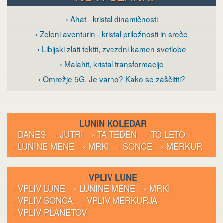
› Ahat - kristal dinamičnosti
› Zeleni aventurin - kristal priložnosti in sreče
› Libijski zlati tektit, zvezdni kamen svetlobe
› Malahit, kristal transformacije
› Omrežje 5G. Je varno? Kako se zaščititi?
LUNIN KOLEDAR
› DANES
› JUTRI
› TA TEDEN
› TO LETO
› LUNINE MENE
› MRKI
› SONCE
› MERKUR
VPLIV LUNE
› VPLIV LUNE
› LUNINE MENE
› MRKI
› VPLIV SONCA
› VPLIV MERKURJA
› VPLIV PLANETOV