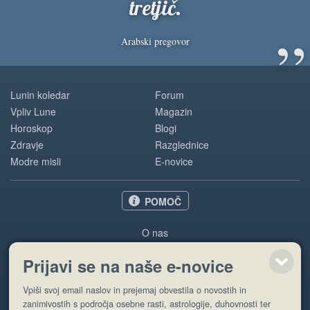
tretjič.
”
Arabski pregovor
Lunin koledar
Forum
Vpliv Lune
Magazin
Horoskop
Blogi
Zdravje
Razglednice
Modre misli
E-novice
POMOČ
O nas
Oglaševanje
Prijavi se na naše e-novice
Pogoji uporabe
Vpiši svoj email naslov in prejemaj obvestila o novostih in
Pošlji stran
zanimivostih s področja osebne rasti, astrologije, duhovnosti ter