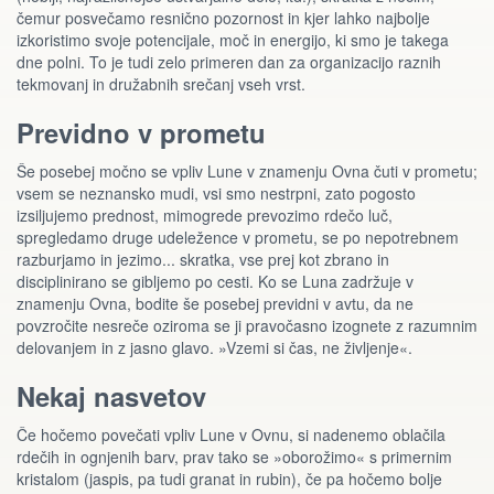
čemur posvečamo resnično pozornost in kjer lahko najbolje
izkoristimo svoje potencijale, moč in energijo, ki smo je takega
dne polni. To je tudi zelo primeren dan za organizacijo raznih
tekmovanj in družabnih srečanj vseh vrst.
Previdno v prometu
Še posebej močno se vpliv Lune v znamenju Ovna čuti v prometu;
vsem se neznansko mudi, vsi smo nestrpni, zato pogosto
izsiljujemo prednost, mimogrede prevozimo rdečo luč,
spregledamo druge udeležence v prometu, se po nepotrebnem
razburjamo in jezimo... skratka, vse prej kot zbrano in
disciplinirano se gibljemo po cesti. Ko se Luna zadržuje v
znamenju Ovna, bodite še posebej previdni v avtu, da ne
povzročite nesreče oziroma se ji pravočasno izognete z razumnim
delovanjem in z jasno glavo. »Vzemi si čas, ne življenje«.
Nekaj nasvetov
Če hočemo povečati vpliv Lune v Ovnu, si nadenemo oblačila
rdečih in ognjenih barv, prav tako se »oborožimo« s primernim
kristalom (jaspis, pa tudi granat in rubin), če pa hočemo bolje