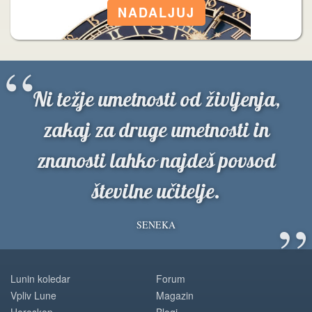
“
Ni težje umetnosti od življenja,
zakaj za druge umetnosti in
znanosti lahko najdeš povsod
številne učitelje.
”
SENEKA
Lunin koledar
Forum
Vpliv Lune
Magazin