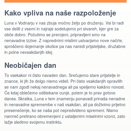
Kako vpliva na naše razpoloženje
Luna v Vodnarju v nas zbuja močno željo po druženju. Vsi bi radi
vse delili z vsemi in najraje sodelujemo pri stvareh, kjer gre za
obče dobro. Počutimo se prerojeni, pripravljeni smo na
nenavadne izzive. Z naprednimi mislimi ustvarjamo nove načrte,
sproščeno dojemanje okolice pa nas naredi prijateljske, družabne
in polne nevsakdanjih idej.
Neobičajen dan
To vsekakor ni čisto navaden dan. Srečujemo stare prijatelje in
znance, ki jih že dolgo nismo videli. Pri čisto vsakdanjih opravilih
se nam zgodi nekaj nenavadnega ali pa vpeljemo kakšno novost.
Če kdaj oblečemo odštekane cunje, potem je to prav gotovo
danes. Skratka, Luna v tem znamenju ponavadi prinaša nenadne
in nenavadne spremembe v naš vsakdan, ali pa doživimo prijetno
presenečenje, ko se naša pot nepredvideno spremeni. Nismo
namreč pretirano obremenjeni z ustaljenimi miselnimi vzorci, zato
lažje sledimo svojemu instinktu.