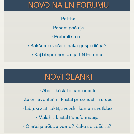
NOVO NA LN FORUMU
› Politika
› Pesem počutja
› Prebrali smo..
› Kakšna je vaša omaka gospodična?
› Kaj bi spremenil/a na LN Forumu
NOVI ČLANKI
› Ahat - kristal dinamičnosti
› Zeleni aventurin - kristal priložnosti in sreče
› Libijski zlati tektit, zvezdni kamen svetlobe
› Malahit, kristal transformacije
› Omrežje 5G. Je varno? Kako se zaščititi?