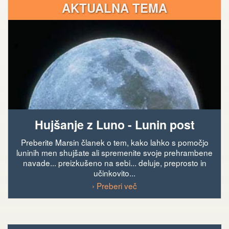
AKTUALNA TEMA
Hujšanje z Luno - Lunin post
Preberite Marsin članek o tem, kako lahko s pomočjo
luninih men shujšate ali spremenite svoje prehrambene
navade... preizkušeno na sebi... deluje, preprosto in
učinkovito...
› Preberi več