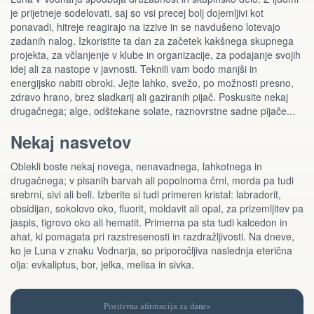
je prijetneje sodelovati, saj so vsi precej bolj dojemljivi kot
ponavadi, hitreje reagirajo na izzive in se navdušeno lotevajo
zadanih nalog. Izkoristite ta dan za začetek kakšnega skupnega
projekta, za včlanjenje v klube in organizacije, za podajanje svojih
idej ali za nastope v javnosti. Teknili vam bodo manjši in
energijsko nabiti obroki. Jejte lahko, svežo, po možnosti presno,
zdravo hrano, brez sladkarij ali gaziranih pijač. Poskusite nekaj
drugačnega; alge, odštekane solate, raznovrstne sadne pijače...
Nekaj nasvetov
Oblekli boste nekaj novega, nenavadnega, lahkotnega in
drugačnega; v pisanih barvah ali popolnoma črni, morda pa tudi
srebrni, sivi ali beli. Izberite si tudi primeren kristal: labradorit,
obsidijan, sokolovo oko, fluorit, moldavit ali opal, za prizemljitev pa
jaspis, tigrovo oko ali hematit. Primerna pa sta tudi kalcedon in
ahat, ki pomagata pri razstresenosti in razdražljivosti. Na dneve,
ko je Luna v znaku Vodnarja, so priporočljiva naslednja eterična
olja: evkaliptus, bor, jelka, melisa in sivka.
Pozitivna afirmacija za danes