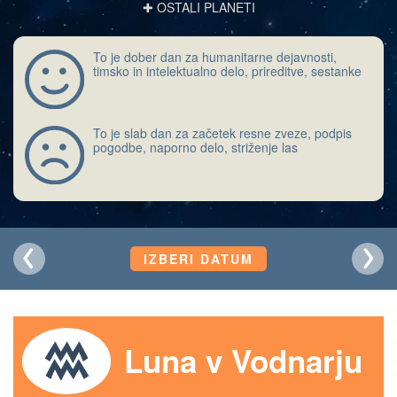
✚ OSTALI PLANETI
To je dober dan za humanitarne dejavnosti,
timsko in intelektualno delo, prireditve, sestanke
To je slab dan za začetek resne zveze, podpis
pogodbe, naporno delo, striženje las
IZBERI DATUM
Luna v Vodnarju