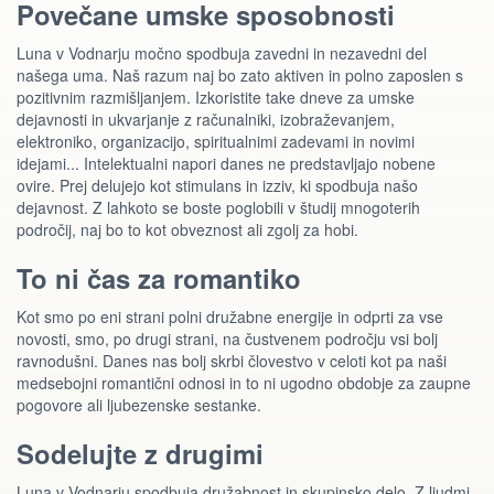
Povečane umske sposobnosti
Luna v Vodnarju močno spodbuja zavedni in nezavedni del
našega uma. Naš razum naj bo zato aktiven in polno zaposlen s
pozitivnim razmišljanjem. Izkoristite take dneve za umske
dejavnosti in ukvarjanje z računalniki, izobraževanjem,
elektroniko, organizacijo, spiritualnimi zadevami in novimi
idejami... Intelektualni napori danes ne predstavljajo nobene
ovire. Prej delujejo kot stimulans in izziv, ki spodbuja našo
dejavnost. Z lahkoto se boste poglobili v študij mnogoterih
področij, naj bo to kot obveznost ali zgolj za hobi.
To ni čas za romantiko
Kot smo po eni strani polni družabne energije in odprti za vse
novosti, smo, po drugi strani, na čustvenem področju vsi bolj
ravnodušni. Danes nas bolj skrbi človestvo v celoti kot pa naši
medsebojni romantični odnosi in to ni ugodno obdobje za zaupne
pogovore ali ljubezenske sestanke.
Sodelujte z drugimi
Luna v Vodnarju spodbuja družabnost in skupinsko delo. Z ljudmi