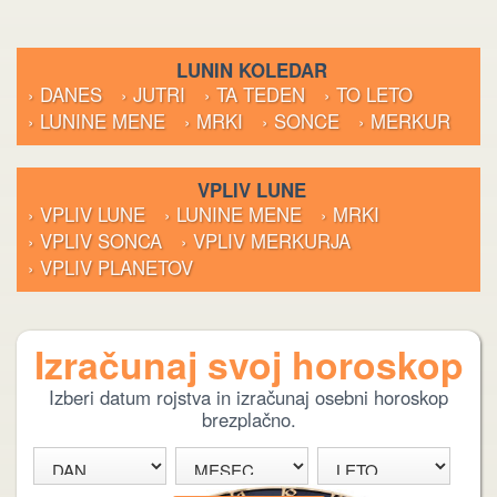
LUNIN KOLEDAR
› DANES
› JUTRI
› TA TEDEN
› TO LETO
› LUNINE MENE
› MRKI
› SONCE
› MERKUR
VPLIV LUNE
› VPLIV LUNE
› LUNINE MENE
› MRKI
› VPLIV SONCA
› VPLIV MERKURJA
› VPLIV PLANETOV
Izračunaj svoj horoskop
Izberi datum rojstva in izračunaj osebni horoskop
brezplačno.