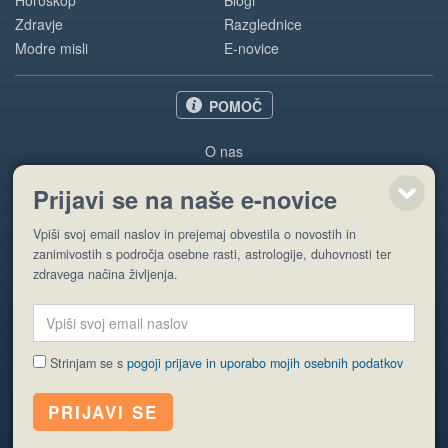
Horoskop
Blogi
Zdravje
Razglednice
Modre misli
E-novice
POMOČ
O nas
Oglaševanje
Prijavi se na naše e-novice
Pogoji uporabe
Vpiši svoj email naslov in prejemaj obvestila o novostih in
Pošlji stran
zanimivostih s področja osebne rasti, astrologije, duhovnosti ter
zdravega načina življenja.
Strinjam se s
pogoji prijave in uporabo mojih osebnih podatkov
© EyeCatching. Vse pravice so pridržane.