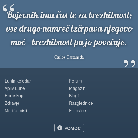
“
Bojevnik ima čas le za brezhibnost;
vse drugo namreč izčrpava njegovo
moč - brezhibnost pa jo povečuje.
”
Carlos Castaneda
Lunin koledar
Forum
Vpliv Lune
Magazin
Horoskop
Blogi
Zdravje
Razglednice
Modre misli
E-novice
POMOČ