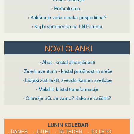
› Prebrali smo..
› Kakšna je vaša omaka gospodična?
› Kaj bi spremenil/a na LN Forumu
NOVI ČLANKI
› Ahat - kristal dinamičnosti
› Zeleni aventurin - kristal priložnosti in sreče
› Libijski zlati tektit, zvezdni kamen svetlobe
› Malahit, kristal transformacije
› Omrežje 5G. Je varno? Kako se zaščititi?
LUNIN KOLEDAR
› DANES
› JUTRI
› TA TEDEN
› TO LETO