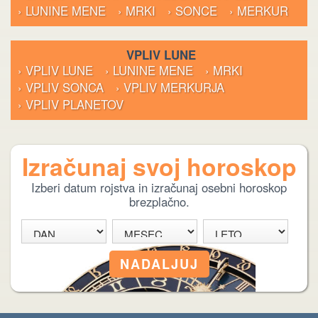
› LUNINE MENE
› MRKI
› SONCE
› MERKUR
VPLIV LUNE
› VPLIV LUNE
› LUNINE MENE
› MRKI
› VPLIV SONCA
› VPLIV MERKURJA
› VPLIV PLANETOV
Izračunaj svoj horoskop
Izberi datum rojstva in izračunaj osebni horoskop
brezplačno.