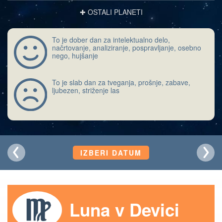
✚ OSTALI PLANETI
To je dober dan za intelektualno delo,
načrtovanje, analiziranje, pospravljanje, osebno
nego, hujšanje
To je slab dan za tveganja, prošnje, zabave,
ljubezen, striženje las
IZBERI DATUM
Luna v Devici