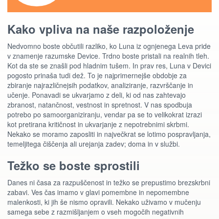
Kako vpliva na naše razpoloženje
Nedvomno boste občutili razliko, ko Luna iz ognjenega Leva pride
v znamenje razumske Device. Trdno boste pristali na realnih tleh.
Kot da ste se znašli pod hladnim tušem. In prav res, Luna v Devici
pogosto prinaša tudi dež. To je najprimernejše obdobje za
zbiranje najrazličnejsih podatkov, analiziranje, razvrščanje in
učenje. Ponavadi se ukvarjamo z deli, ki od nas zahtevajo
zbranost, natančnost, vestnost in spretnost. V nas spodbuja
potrebo po samoorganiziranju, vendar pa se to velikokrat izrazi
kot pretirana kritičnost in ukvarjanje z nepotrebnimi skrbmi.
Nekako se moramo zaposliti in največkrat se lotimo pospravljanja,
temeljitega čiščenja ali urejanja zadev; doma in v službi.
Težko se boste sprostili
Danes ni časa za razpuščenost in težko se prepustimo brezskrbni
zabavi. Ves čas imamo v glavi pomembne in nepomembne
malenkosti, ki jih še nismo opravili. Nekako uživamo v mučenju
samega sebe z razmišljanjem o vseh mogočih negativnih