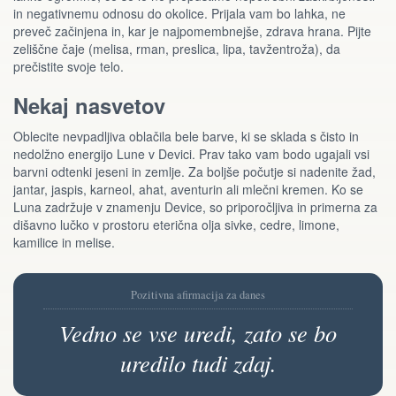
in negativnemu odnosu do okolice. Prijala vam bo lahka, ne
preveč začinjena in, kar je najpomembnejše, zdrava hrana. Pijte
zeliščne čaje (melisa, rman, preslica, lipa, tavžentroža), da
prečistite svoje telo.
Nekaj nasvetov
Oblecite nevpadljiva oblačila bele barve, ki se sklada s čisto in
nedolžno energijo Lune v Devici. Prav tako vam bodo ugajali vsi
barvni odtenki jeseni in zemlje. Za boljše počutje si nadenite žad,
jantar, jaspis, karneol, ahat, aventurin ali mlečni kremen. Ko se
Luna zadržuje v znamenju Device, so priporočljiva in primerna za
dišavno lučko v prostoru eterična olja sivke, cedre, limone,
kamilice in melise.
Pozitivna afirmacija za danes
Vedno se vse uredi, zato se bo
uredilo tudi zdaj.