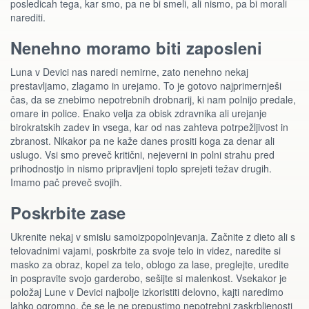
posledicah tega, kar smo, pa ne bi smeli, ali nismo, pa bi morali
narediti.
Nenehno moramo biti zaposleni
Luna v Devici nas naredi nemirne, zato nenehno nekaj
prestavljamo, zlagamo in urejamo. To je gotovo najprimernješi
čas, da se znebimo nepotrebnih drobnarij, ki nam polnijo predale,
omare in police. Enako velja za obisk zdravnika ali urejanje
birokratskih zadev in vsega, kar od nas zahteva potrpežljivost in
zbranost. Nikakor pa ne kaže danes prositi koga za denar ali
uslugo. Vsi smo preveč kritični, nejeverni in polni strahu pred
prihodnostjo in nismo pripravljeni toplo sprejeti težav drugih.
Imamo pač preveč svojih.
Poskrbite zase
Ukrenite nekaj v smislu samoizpopolnjevanja. Začnite z dieto ali s
telovadnimi vajami, poskrbite za svoje telo in videz, naredite si
masko za obraz, kopel za telo, oblogo za lase, preglejte, uredite
in pospravite svojo garderobo, sešijte si malenkost. Vsekakor je
položaj Lune v Devici najbolje izkoristiti delovno, kajti naredimo
lahko ogromno, če se le ne prepustimo nepotrebni zaskrbljenosti