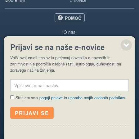
Modre misli
E-novice
POMOČ
O nas
Oglaševanje
Prijavi se na naše e-novice
Pogoji uporabe
Vpiši svoj email naslov in prejemaj obvestila o novostih in
Pošlji stran
zanimivostih s področja osebne rasti, astrologije, duhovnosti ter
zdravega načina življenja.
Strinjam se s
pogoji prijave in uporabo mojih osebnih podatkov
© EyeCatching. Vse pravice so pridržane.
ISSN 1581-2332
Politika piškotkov
Varstvo osebnih podatkov