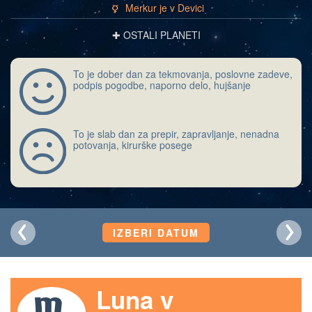
Merkur je v Devici
c
✚ OSTALI PLANETI
To je dober dan za tekmovanja, poslovne zadeve,
podpis pogodbe, naporno delo, hujšanje
To je slab dan za prepir, zapravljanje, nenadna
potovanja, kirurške posege
IZBERI DATUM
Luna v