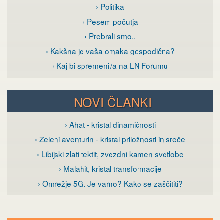
› Politika
› Pesem počutja
› Prebrali smo..
› Kakšna je vaša omaka gospodična?
› Kaj bi spremenil/a na LN Forumu
NOVI ČLANKI
› Ahat - kristal dinamičnosti
› Zeleni aventurin - kristal priložnosti in sreče
› Libijski zlati tektit, zvezdni kamen svetlobe
› Malahit, kristal transformacije
› Omrežje 5G. Je varno? Kako se zaščititi?