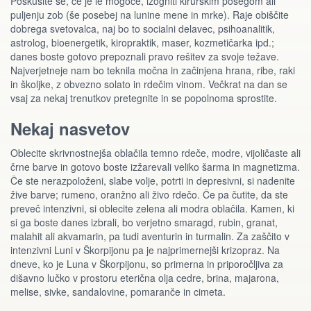
Poskusite se, če je le mogoče, izogniti kirurškim posegom ali
puljenju zob (še posebej na lunine mene in mrke). Raje obiščite
dobrega svetovalca, naj bo to socialni delavec, psihoanalitik,
astrolog, bioenergetik, kiropraktik, maser, kozmetičarka ipd.;
danes boste gotovo prepoznali pravo rešitev za svoje težave.
Najverjetneje nam bo teknila močna in začinjena hrana, ribe, raki
in školjke, z obvezno solato in rdečim vinom. Večkrat na dan se
vsaj za nekaj trenutkov pretegnite in se popolnoma sprostite.
Nekaj nasvetov
Oblecite skrivnostnejša oblačila temno rdeče, modre, vijoličaste ali
črne barve in gotovo boste izžarevali veliko šarma in magnetizma.
Če ste nerazpoloženi, slabe volje, potrti in depresivni, si nadenite
žive barve; rumeno, oranžno ali živo rdečo. Če pa čutite, da ste
preveč intenzivni, si oblecite zelena ali modra oblačila. Kamen, ki
si ga boste danes izbrali, bo verjetno smaragd, rubin, granat,
malahit ali akvamarin, pa tudi aventurin in turmalin. Za zaščito v
intenzivni Luni v Škorpijonu pa je najprimernejši krizopraz. Na
dneve, ko je Luna v Škorpijonu, so primerna in priporočljiva za
dišavno lučko v prostoru eterična olja cedre, brina, majarona,
melise, sivke, sandalovine, pomaranče in cimeta.