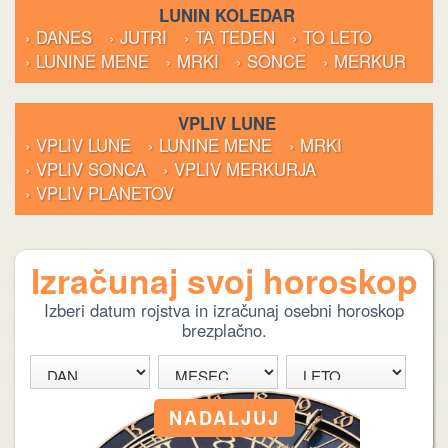
LUNIN KOLEDAR
› DANES
› JUTRI
› TA TEDEN
› TO LETO
› LUNINE MENE
› MRKI
› SONCE
› MERKUR
VPLIV LUNE
› VPLIV LUNE
› LUNINE MENE
› MRKI
› VPLIV SONCA
› VPLIV MERKURJA
› VPLIV PLANETOV
Izračunaj svoj horoskop
Izberi datum rojstva in izračunaj osebni horoskop
brezplačno.