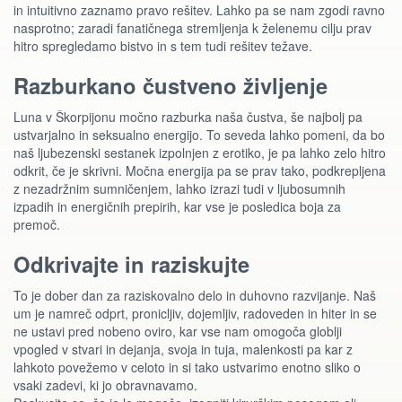
in intuitivno zaznamo pravo rešitev. Lahko pa se nam zgodi ravno
nasprotno; zaradi fanatičnega stremljenja k želenemu cilju prav
hitro spregledamo bistvo in s tem tudi rešitev težave.
Razburkano čustveno življenje
Luna v Škorpijonu močno razburka naša čustva, še najbolj pa
ustvarjalno in seksualno energijo. To seveda lahko pomeni, da bo
naš ljubezenski sestanek izpolnjen z erotiko, je pa lahko zelo hitro
odkrit, če je skrivni. Močna energija pa se prav tako, podkrepljena
z nezadržnim sumničenjem, lahko izrazi tudi v ljubosumnih
izpadih in energičnih prepirih, kar vse je posledica boja za
premoč.
Odkrivajte in raziskujte
To je dober dan za raziskovalno delo in duhovno razvijanje. Naš
um je namreč odprt, pronicljiv, dojemljiv, radoveden in hiter in se
ne ustavi pred nobeno oviro, kar vse nam omogoča globlji
vpogled v stvari in dejanja, svoja in tuja, malenkosti pa kar z
lahkoto povežemo v celoto in si tako ustvarimo enotno sliko o
vsaki zadevi, ki jo obravnavamo.