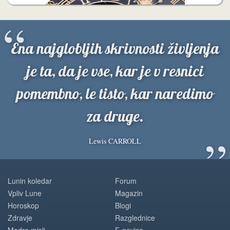
“
Ena najglobljih skrivnosti življenja
je ta, da je vse, kar je v resnici
pomembno, le tisto, kar naredimo
za druge.
”
Lewis CARROLL
Lunin koledar
Forum
Vpliv Lune
Magazin
Horoskop
Blogi
Zdravje
Razglednice