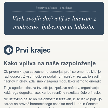
Pozitivna afirmacija za danes
Vseh svojih doživetij se lotevam z
modrostjo, ljubeznijo in lahkoto.
Prvi krajec
T
Kako vpliva na naše razpoloženje
Ob prvem krajcu se začnemo usmerjati proti spremembi, ki bi jo
radi dosegli. Z vso močjo se podajmo naprej, v realizacijo svojih
načrtov in ciljev. Zdaj smo v zagonu moči. Izkoristimo to energijo.
To je ugoden cčas za investicije, izpeljavo načrtov, organizacijo
kakšnega dogodka, vse, kar bo resnične rezultate šele prineslo.
Ne ustavimo pa se ob malenkostnih težavah, ki se lahko pojavijo
zaradi ne preveč harmoničnega aspekta med Luno in Soncem;