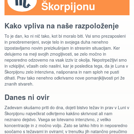
Škorpijonu
Kako vpliva na naše razpoloženje
To je dan, ko ni nič tako, kot bi moralo biti. Vsi smo prezaposleni
in preobremenjeni, svoje telo in svojega duha nenehno
izpostavljamo novim preizkušnjam in stresnim situacijam. Ker
delujemo na meji svojih zmogljivosti, se zelo močno in
neposredno odzovemo na vsak izziv iz okolja. Nepotrpežljivi smo
in vzkipljivi, včasih celo nasilni, kar je posledica tega, da je Luna v
Škorpijonu zelo intenzivna, našponana in nam sploh ne pusti
dihati. Prav tako nenehno odkrivamo nove pomanjkljivosti pri že
znanih stvareh.
Danes ni ovir
Zadevam skušamo priti do dna, dojeti bistvo težav in prav v Luni v
Škorpijonu največkrat odkrijemo kakšno skrivnost ali nam
neznano dejstvo. Vsega se lotevamo intenzivno, z veliko
koncentracije in z močno voljo. Zato se lahko hitro in neposredno
soočamo s težavami in ovirami; v trenutku jih natančno preučimo