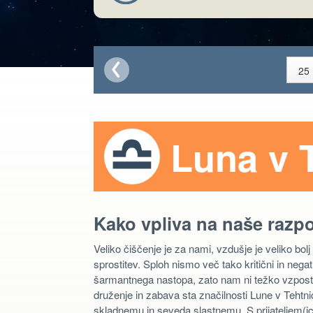
Luna v T
Kako vpliva na naše razp
Veliko čiščenje je za nami, vzdušje je veliko bolj
sprostitev. Sploh nismo več tako kritični in nega
šarmantnega nastopa, zato nam ni težko vzpostavit
druženje in zabava sta značilnosti Lune v Tehtn
skladnemu in seveda slastnemu. S prijateljem(ico)