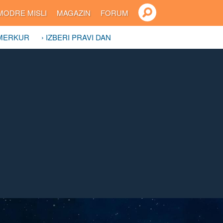
MODRE MISLI
MAGAZIN
FORUM
 MERKUR
› IZBERI PRAVI DAN