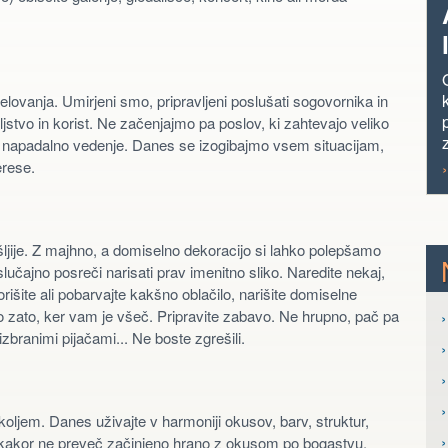
lovanja. Umirjeni smo, pripravljeni poslušati sogovornika in
tvo in korist. Ne začenjajmo pa poslov, ki zahtevajo veliko
o napadalno vedenje. Danes se izogibajmo vsem situacijam,
erese.
ljije. Z majhno, a domiselno dekoracijo si lahko polepšamo
učajno posreči narisati prav imenitno sliko. Naredite nekaj,
orišite ali pobarvajte kakšno oblačilo, narišite domiselne
mo zato, ker vam je všeč. Pripravite zabavo. Ne hrupno, pač pa
›
izbranimi pijačami... Ne boste zgrešili.
›
koljem. Danes uživajte v harmoniji okusov, barv, struktur,
 nikakor ne preveč začinjeno hrano z okusom po bogastvu.