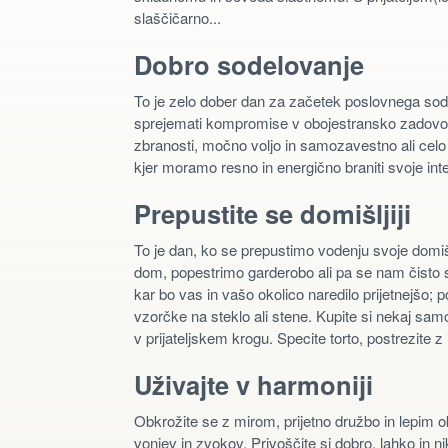
slaščičarno...
Dobro sodelovanje
To je zelo dober dan za začetek poslovnega sode
sprejemati kompromise v obojestransko zadovoljs
zbranosti, močno voljo in samozavestno ali cel
kjer moramo resno in energično braniti svoje int
Prepustite se domišljiji
To je dan, ko se prepustimo vodenju svoje domiš
dom, popestrimo garderobo ali pa se nam čisto sl
kar bo vas in vašo okolico naredilo prijetnejšo; p
vzorčke na steklo ali stene. Kupite si nekaj sa
v prijateljskem krogu. Specite torto, postrezite z 
Uživajte v harmoniji
Obkrožite se z mirom, prijetno družbo in lepim o
vonjev in zvokov. Privoščite si dobro, lahko in