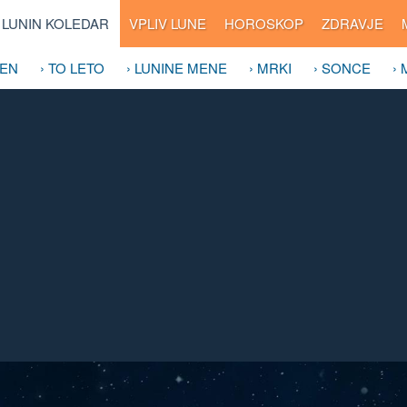
LUNIN KOLEDAR
VPLIV LUNE
HOROSKOP
ZDRAVJE
DEN
› TO LETO
› LUNINE MENE
› MRKI
› SONCE
›