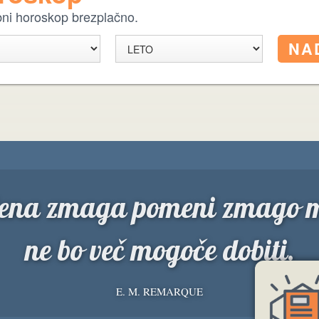
ebni horoskop brezplačno.
ena zmaga pomeni zmago man
ne bo več mogoče dobiti.
E. M. REMARQUE