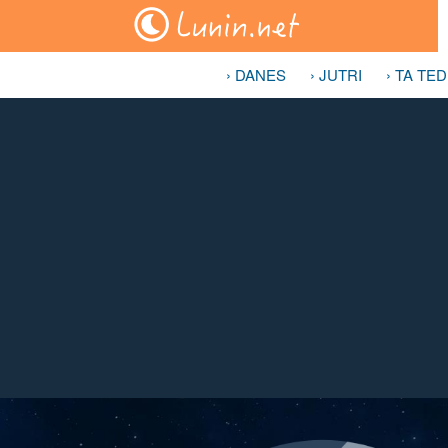
› DANES
› JUTRI
› TA TE