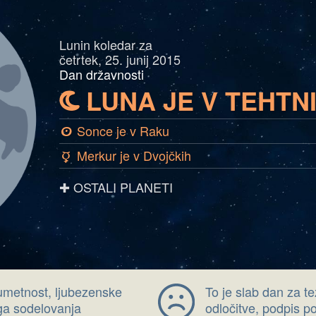
Lunin koledar za
četrtek, 25. junij 2015
Dan državnosti
LUNA JE V TEHTNI
b
Sonce je v Raku
a
Merkur je v Dvojčkih
c
✚ OSTALI PLANETI
umetnost, ljubezenske
To je slab dan za t
ga sodelovanja
odločitve, podpis 