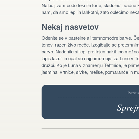
Najbolj vam bodo teknile torte, sladoledi, sadne 
nam, da smo lepi in lahkotni, zato oblecimo neka
Nekaj nasvetov
Odenite se v pastelne ali temnomodre barve. Če 
tonov, razen živo rdeče. Izogibajte se pretemnim
barvo. Nadenite si lep, prefinjen nakit, po možnos
lapis lazuli in opal so najprimernejši za Luno v Te
družbi. Ko je Luna v znamenju Tehtnice, je primer
jasmina, vrtnice, sivke, melise, pomaranče in m
Poziti
Sprej