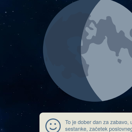
To je dober dan za zabavo, 
sestanke, začetek poslovne