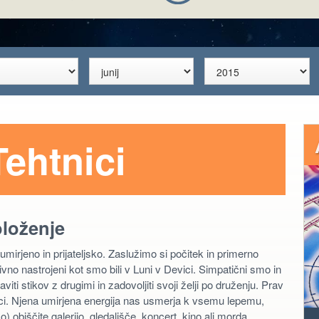
ehtnici
oloženje
 umirjeno in prijateljsko. Zaslužimo si počitek in primerno
tivno nastrojeni kot smo bili v Luni v Devici. Simpatični smo in
i stikov z drugimi in zadovoljiti svoji želji po druženju. Prav
ici. Njena umirjena energija nas usmerja k vsemu lepemu,
 obiščite galerijo, gledališče, koncert, kino ali morda