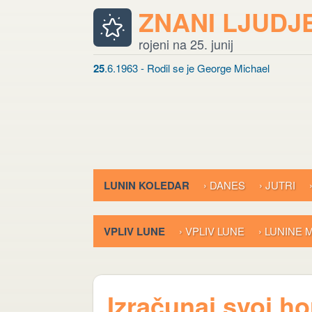
ZNANI LJUDJ
rojeni na 25. junij
25
.6.1963 - Rodil se je George Michael
LUNIN KOLEDAR
› DANES
› JUTRI
VPLIV LUNE
› VPLIV LUNE
› LUNINE
Izračunaj svoj h