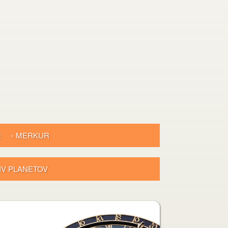
E
› MERKUR
LIV PLANETOV