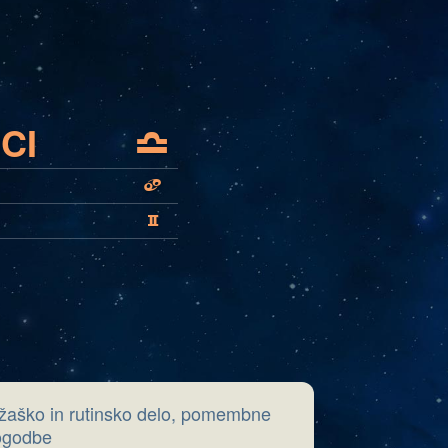
CI
G
D
C
ežaško in rutinsko delo, pomembne
pogodbe