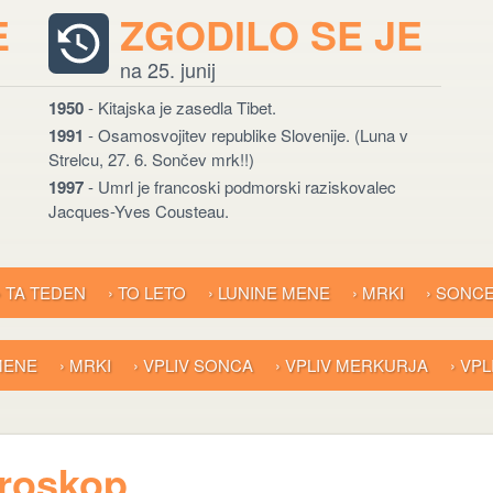
E
ZGODILO SE JE
na 25. junij
1950
- Kitajska je zasedla Tibet.
1991
- Osamosvojitev republike Slovenije. (Luna v
Strelcu, 27. 6. Sončev mrk!!)
1997
- Umrl je francoski podmorski raziskovalec
Jacques-Yves Cousteau.
› TA TEDEN
› TO LETO
› LUNINE MENE
› MRKI
› SONC
 MENE
› MRKI
› VPLIV SONCA
› VPLIV MERKURJA
› VP
oroskop