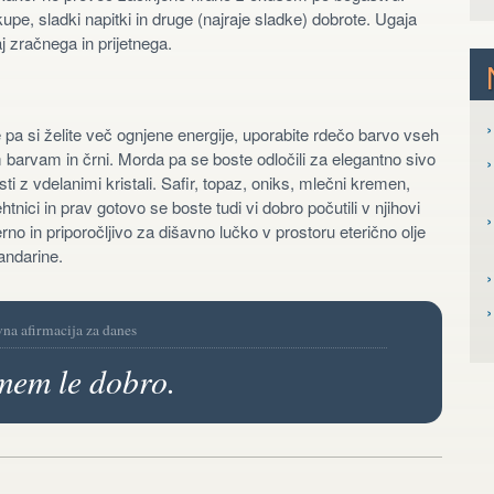
kupe, sladki napitki in druge (najraje sladke) dobrote. Ugaja
j zračnega in prijetnega.
›
pa si želite več ognjene energije, uporabite rdečo barvo vseh
 barvam in črni. Morda pa se boste odločili za elegantno sivo
›
ti z vdelanimi kristali. Safir, topaz, oniks, mlečni kremen,
htnici in prav gotovo se boste tudi vi dobro počutili v njihovi
›
no in priporočljivo za dišavno lučko v prostoru eterično olje
andarine.
›
vna afirmacija za danes
mem le dobro.