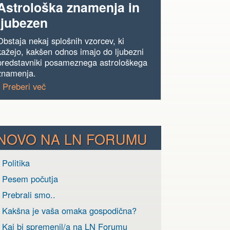
Astrološka znamenja in
ljubezen
Obstaja nekaj splošnih vzorcev, ki
kažejo, kakšen odnos imajo do ljubezni
predstavniki posameznega astrološkega
znamenja.
› Preberi več
NOVO NA LN FORUMU
 Politika
› Pesem počutja
 Prebrali smo..
› Kakšna je vaša omaka gospodična?
› Kaj bi spremenil/a na LN Forumu