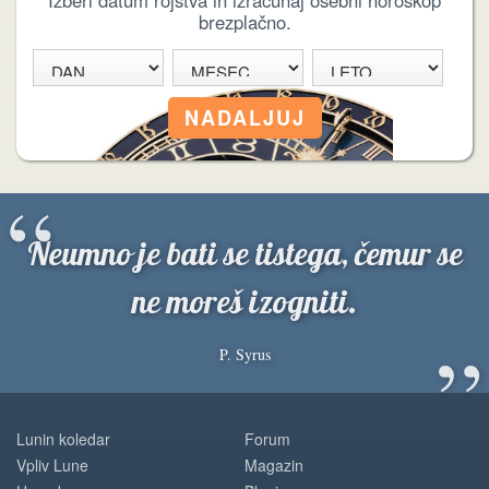
Izberi datum rojstva in izračunaj osebni horoskop
brezplačno.
“
Neumno je bati se tistega, čemur se
ne moreš izogniti.
”
P. Syrus
Lunin koledar
Forum
Vpliv Lune
Magazin