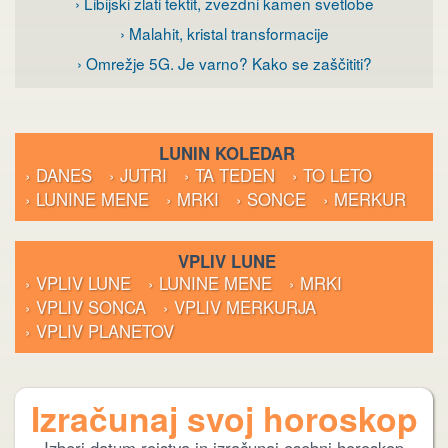
› Libijski zlati tektit, zvezdni kamen svetlobe
› Malahit, kristal transformacije
› Omrežje 5G. Je varno? Kako se zaščititi?
LUNIN KOLEDAR
› DANES
› JUTRI
› TA TEDEN
› TO LETO
› LUNINE MENE
› MRKI
› SONCE
› MERKUR
VPLIV LUNE
› VPLIV LUNE
› LUNINE MENE
› MRKI
› VPLIV SONCA
› VPLIV MERKURJA
› VPLIV PLANETOV
Izračunaj svoj horoskop