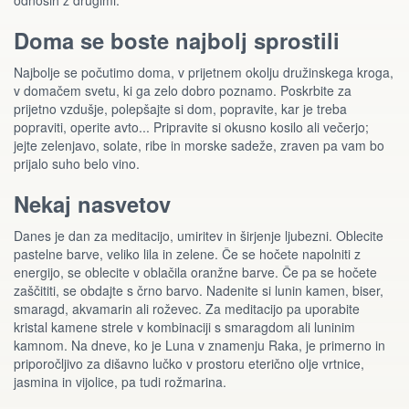
odnosih z drugimi.
Doma se boste najbolj sprostili
Najbolje se počutimo doma, v prijetnem okolju družinskega kroga,
v domačem svetu, ki ga zelo dobro poznamo. Poskrbite za
prijetno vzdušje, polepšajte si dom, popravite, kar je treba
popraviti, operite avto... Pripravite si okusno kosilo ali večerjo;
jejte zelenjavo, solate, ribe in morske sadeže, zraven pa vam bo
prijalo suho belo vino.
Nekaj nasvetov
Danes je dan za meditacijo, umiritev in širjenje ljubezni. Oblecite
pastelne barve, veliko lila in zelene. Če se hočete napolniti z
energijo, se oblecite v oblačila oranžne barve. Če pa se hočete
zaščititi, se obdajte s črno barvo. Nadenite si lunin kamen, biser,
smaragd, akvamarin ali roževec. Za meditacijo pa uporabite
kristal kamene strele v kombinaciji s smaragdom ali luninim
kamnom. Na dneve, ko je Luna v znamenju Raka, je primerno in
priporočljivo za dišavno lučko v prostoru eterično olje vrtnice,
jasmina in vijolice, pa tudi rožmarina.