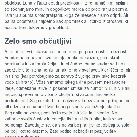
obdobja. Luna v Raku obudi preteklost in z romantičnimi mislimi
se spominjamo minulih dogodkov; morda ob prebiranju pisem ali
listanju albuma s fotografijami, ki ga že mesece nismo odprli. Ali
pa na podstrešju najdemo kak spominek ali zbirko iz otroštva, ki
nas za trenutek vrne v preteklost.
Zelo smo občutljivi
V teh dneh vsi nekako čutimo potrebo po pozornosti in nežnosti.
Vendar pa ponavadi svet ostaja enako nervozen, poln skrbi,
odrekanja in zatiranja želja... in ni čudno, da se, kadar se Luna
zadržuje v tem znamenju, umaknemo v svoj svet, kjer iščemo mir
in tišino (kar potrebujemo za zdravo življenje prav tako kot zrak,
vodo ali hrano). Včasih imamo takega dne povsem nenavadne
ideje, odštekane izlive in poseben smisel za humor. V Luni v Raku
močno sprejemamo vtise iz okolja in si zapomnimo veliko
podrobnosti. Se pa zato hitro, največkrat nezavedno, prilagodimo
ali odzovemo na pozitivno in negativno razpoloženje okolice.
Poglobite se vase, poslušajte svojo intuicijo in ji sledite. Ne
zatirajte svojih čustev in povejte tistim, ki jih ljubite, koliko vam
pomenijo. Zavedajte se, da smo vsi bolj ranljivi kot običajno, sploh
pa bolj, kot to kažemo. Zato bodite nežnejši in pazljivejši v