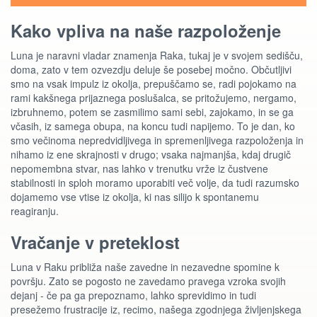
Kako vpliva na naše razpoloženje
Luna je naravni vladar znamenja Raka, tukaj je v svojem sedišču,
doma, zato v tem ozvezdju deluje še posebej močno. Občutljivi
smo na vsak impulz iz okolja, prepuščamo se, radi pojokamo na
rami kakšnega prijaznega poslušalca, se pritožujemo, nergamo,
izbruhnemo, potem se zasmilimo sami sebi, zajokamo, in se ga
včasih, iz samega obupa, na koncu tudi napijemo. To je dan, ko
smo večinoma nepredvidljivega in spremenljivega razpoloženja in
nihamo iz ene skrajnosti v drugo; vsaka najmanjša, kdaj drugič
nepomembna stvar, nas lahko v trenutku vrže iz čustvene
stabilnosti in sploh moramo uporabiti več volje, da tudi razumsko
dojamemo vse vtise iz okolja, ki nas silijo k spontanemu
reagiranju.
Vračanje v preteklost
Luna v Raku približa naše zavedne in nezavedne spomine k
površju. Zato se pogosto ne zavedamo pravega vzroka svojih
dejanj - če pa ga prepoznamo, lahko sprevidimo in tudi
presežemo frustracije iz, recimo, našega zgodnjega življenjskega