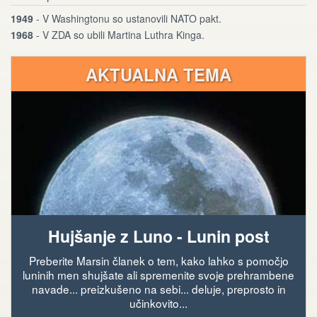
1949
- V Washingtonu so ustanovili NATO pakt.
1968
- V ZDA so ubili Martina Luthra Kinga.
AKTUALNA TEMA
Hujšanje z Luno - Lunin post
Preberite Marsin članek o tem, kako lahko s pomočjo
luninih men shujšate ali spremenite svoje prehrambene
navade... preizkušeno na sebi... deluje, preprosto in
učinkovito...