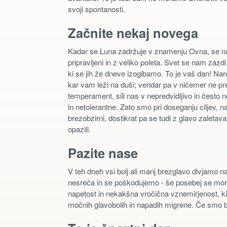
svoji spontanosti.
Začnite nekaj novega
Kadar se Luna zadržuje v znamenju Ovna, se n
pripravljeni in z veliko poleta. Svet se nam zazdi
ki se jih že dneve izogibamo. To je vaš dan! Nar
kar vam leži na duši; vendar pa v ničemer ne p
temperament, sili nas v nepredvidljivo in često n
in netolerantne. Zato smo pri doseganju ciljev,
brezobzirni, dostikrat pa se tudi z glavo zaletav
opazili.
Pazite nase
V teh dneh vsi bolj ali manj brezglavo divjamo n
nesreča in se poškodujemo - še posebej se moram
napetost in nekakšna vročična vznemirjenost, ki
močnih glavobolih in napadih migrene. Če smo bol