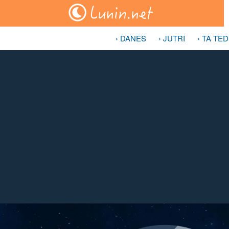
› DANES
› JUTRI
› TA TE