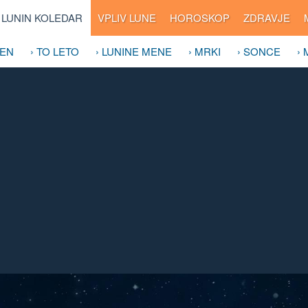
LUNIN KOLEDAR
VPLIV LUNE
HOROSKOP
ZDRAVJE
DEN
› TO LETO
› LUNINE MENE
› MRKI
› SONCE
›