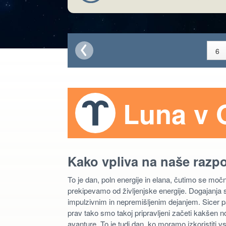
Luna v 
Kako vpliva na naše razp
To je dan, poln energije in elana, čutimo se mo
prekipevamo od življenjske energije. Dogajanja s
impulzivnim in nepremišljenim dejanjem. Sicer p
prav tako smo takoj pripravljeni začeti kakšen n
avanture. To je tudi dan, ko moramo izkoristiti v