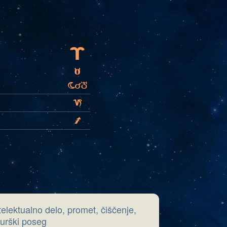
A
B
bMh
J
I
telektualno delo, promet, čiščenje,
rurški poseg