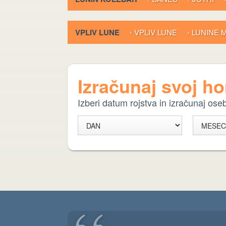
VPLIV LUNE
› VPLIV LUNE
› LUNINE
Izračunaj svoj h
Izberi datum rojstva in izračunaj os