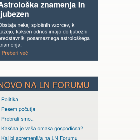
Astrološka znamenja in
ljubezen
Obstaja nekaj splošnih vzorcev, ki
kažejo, kakšen odnos imajo do ljubezni
predstavniki posameznega astrološkega
znamenja.
› Preberi več
NOVO NA LN FORUMU
 Politika
› Pesem počutja
 Prebrali smo..
› Kakšna je vaša omaka gospodična?
› Kaj bi spremenil/a na LN Forumu