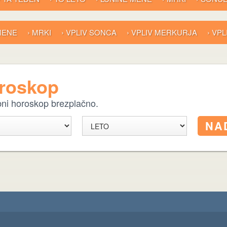
 MENE
› MRKI
› VPLIV SONCA
› VPLIV MERKURJA
› VP
oroskop
ebni horoskop brezplačno.