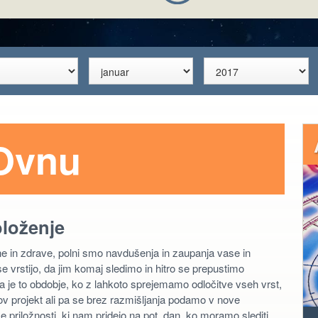
Ovnu
oloženje
čne in zdrave, polni smo navdušenja in zaupanja vase in
e vrstijo, da jim komaj sledimo in hitro se prepustimo
a je to obdobje, ko z lahkoto sprejemamo odločitve vseh vrst,
ov projekt ali pa se brez razmišljanja podamo v nove
se priložnosti, ki nam pridejo na pot, dan, ko moramo slediti