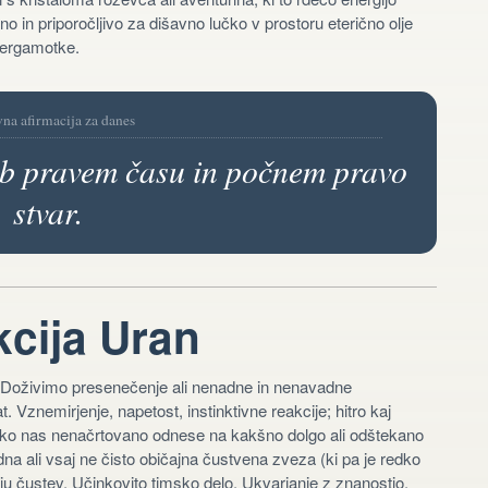
o in priporočljivo za dišavno lučko v prostoru eterično olje
bergamotke.
vna afirmacija za danes
b pravem času in počnem pravo
stvar.
cija Uran
 Doživimo presenečenje ali nenadne in nenavadne
 Vznemirjenje, napetost, instinktivne reakcije; hitro kaj
ahko nas nenačrtovano odnese na kakšno dolgo ali odštekano
na ali vsaj ne čisto običajna čustvena zveza (ki pa je redko
čju čustev. Učinkovito timsko delo. Ukvarjanje z znanostjo,