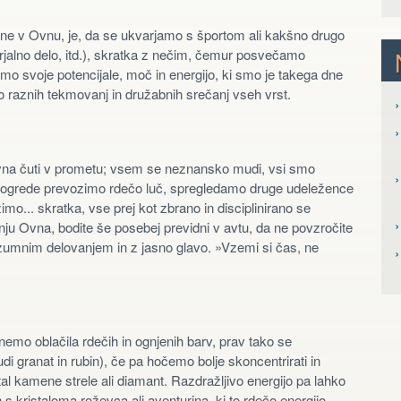
Lune v Ovnu, je, da se ukvarjamo s športom ali kakšno drugo
arjalno delo, itd.), skratka z nečim, čemur posvečamo
timo svoje potencijale, moč in energijo, ki smo je takega dne
jo raznih tekmovanj in družabnih srečanj vseh vrst.
›
›
na čuti v prometu; vsem se neznansko mudi, vsi smo
›
mimogrede prevozimo rdečo luč, spregledamo druge udeležence
o... skratka, vse prej kot zbrano in disciplinirano se
›
ju Ovna, bodite še posebej previdni v avtu, da ne povzročite
zumnim delovanjem in z jasno glavo. »Vzemi si čas, ne
mo oblačila rdečih in ognjenih barv, prav tako se
di granat in rubin), če pa hočemo bolje skoncentrirati in
l kamene strele ali diamant. Razdražljivo energijo pa lahko
n s kristaloma roževca ali aventurina, ki to rdečo energijo