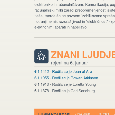
elektroniko in računalništvom. Komunikacija, pogo
računalniški mrki zaradi preobremenjenosti sist
naša, morda še ne povsem izoblikovana vprašanja
notranji nemir, razdražljivost in "električnost" - 
električnimi aparati in napeljavo!
ZNANI LJUDJ
rojeni na 6. januar
6
.1.1412 - Rodila se je Joan of Arc
6
.1.1955 - Rodil se je Rowan Atkinson
6
.1.1913 - Rodila se je Loretta Young
6
.1.1878 - Rodil se je Carl Sandburg
LUNIN KOLEDAR
› DANES
› JUTRI