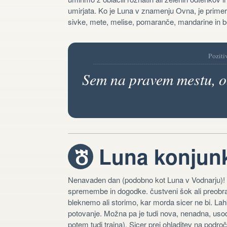
umirjata. Ko je Luna v znamenju Ovna, je primern
sivke, mete, melise, pomaranče, mandarine in 
Poziti
Sem na pravem mestu, o
Luna konjunk
h
Nenavaden dan (podobno kot Luna v Vodnarju)!
spremembe in dogodke. čustveni šok ali preobrat.
bleknemo ali storimo, kar morda sicer ne bi. L
potovanje. Možna pa je tudi nova, nenadna, usod
potem tudi trajna). Sicer prej ohladitev na podro