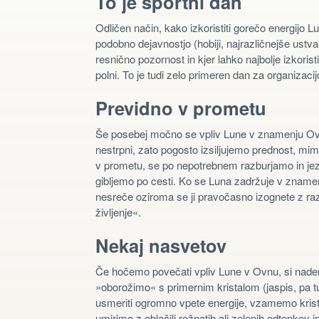
To je športni dan
Odličen način, kako izkoristiti gorečo energijo 
podobno dejavnostjo (hobiji, najrazličnejše ustv
resnično pozornost in kjer lahko najbolje izkoris
polni. To je tudi zelo primeren dan za organizaci
Previdno v prometu
Še posebej močno se vpliv Lune v znamenju Ov
nestrpni, zato pogosto izsiljujemo prednost, 
v prometu, se po nepotrebnem razburjamo in jezim
gibljemo po cesti. Ko se Luna zadržuje v znamen
nesreče oziroma se ji pravočasno izognete z ra
življenje«.
Nekaj nasvetov
Če hočemo povečati vpliv Lune v Ovnu, si nadene
»oborožimo« s primernim kristalom (jaspis, pa tu
usmeriti ogromno vpete energije, vzamemo krista
umirimo z oblačili rožnatih ali zelenih odtenkov i