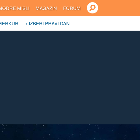
MODRE MISLI
MAGAZIN
FORUM
 MERKUR
› IZBERI PRAVI DAN