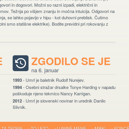
vori in dogovori. Možni so razni izpadi, električni in
emov. Težnja po višjem znanju in močna intuicija. Odgovori na
, se lahko pojavijo v hipu - kot duhovni preblisk. Čutimo
(polni smo statišne elektrike). Bodite previdni pri rokovanju z
E
ZGODILO SE JE
na 6. januar
1993
- Umrl je baletnik Rudolf Nurejev.
1994
- Osebni stražar drsalke Tonye Harding v napadu
poškoduje njeno tekmico Nancy Karrigan.
2012
- Umrl je slovenski novinar in urednik Danilo
Slivnik.
› TA TEDEN
› TO LETO
› LUNINE MENE
› MRKI
› SONC