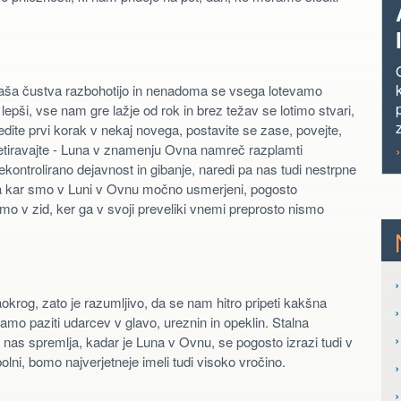
aša čustva razbohotijo in nenadoma se vsega lotevamo
 lepši, vse nam gre lažje od rok in brez težav se lotimo stvari,
edite prvi korak v nekaj novega, postavite se zase, povejte,
retiravajte - Luna v znamenju Ovna namreč razplamti
ekontrolirano dejavnost in gibanje, naredi pa nas tudi nestrpne
 na kar smo v Luni v Ovnu močno usmerjeni, pogosto
amo v zid, ker ga v svoji preveliki vnemi preprosto nismo
›
aokrog, zato je razumljivo, da se nam hitro pripeti kakšna
o paziti udarcev v glavo, ureznin in opeklin. Stalna
›
 nas spremlja, kadar je Luna v Ovnu, se pogosto izrazi tudi v
ni, bomo najverjetneje imeli tudi visoko vročino.