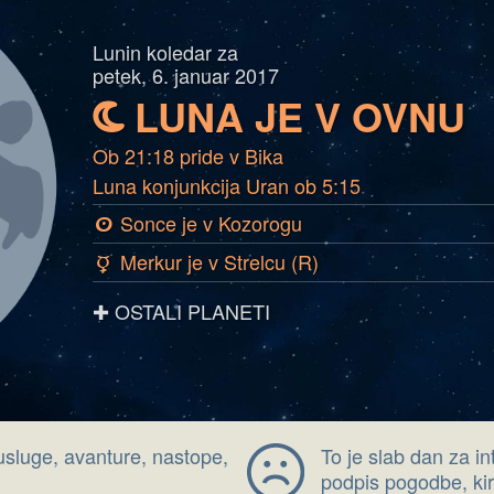
Lunin koledar za
petek, 6. januar 2017
LUNA JE V OVNU
b
Ob 21:18 pride v Bika
Luna konjunkcija Uran ob 5:15
Sonce je v Kozorogu
a
Merkur je v Strelcu (R)
c
✚ OSTALI PLANETI
usluge, avanture, nastope,
To je slab dan za in
podpis pogodbe, ki