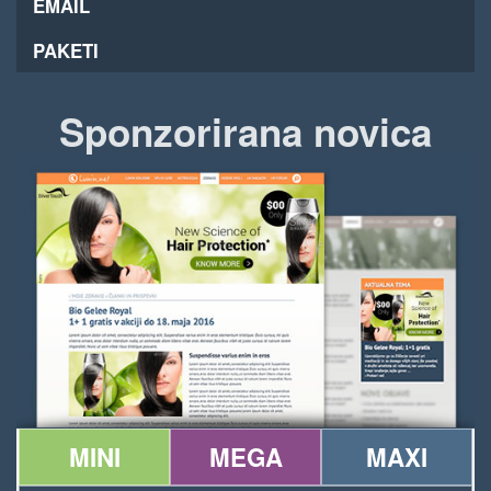
EMAIL
PAKETI
Sponzorirana novica
MINI
MEGA
MAXI