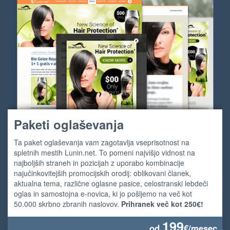
Paketi oglaševanja
Ta paket oglaševanja vam zagotavlja vseprisotnost na
spletnih mestih Lunin.net. To pomeni najvišjo vidnost na
najboljših straneh in pozicijah z uporabo kombinacije
najučinkovitejših promocijskih orodij: oblikovani članek,
aktualna tema, različne oglasne pasice, celostranski lebdeči
oglas in samostojna e-novica, ki jo pošljemo na več kot
50.000 skrbno zbranih naslovov.
Prihranek več kot 250€!
199
od
€/mesec