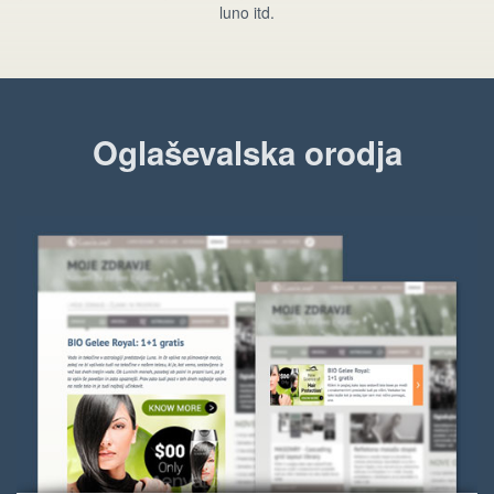
luno itd.
Oglaševalska orodja