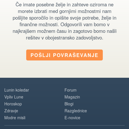
Če imate posebne želje in zahteve oziroma ne
morete izbrati med gornjimi možnostmi nam
pošljite sporočilo in opišite svoje potrebe, želje in
finančne možnosti. Odgovorili vam bomo v
najkrajšem možnem času in zagotovo bomo našli
rešitev v obojestransko zadovoljstvo.
POŠLJI POVRAŠEVANJE
Lunin koledar
Forum
Vpliv Lune
Magazin
Horoskop
Blogi
Zdravje
Razglednice
Modre misli
E-novice