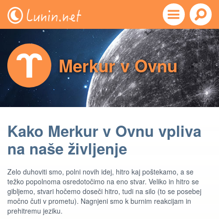
Merkur v Ovnu
Kako Merkur v Ovnu vpliva
na naše življenje
Zelo duhoviti smo, polni novih idej, hitro kaj poštekamo, a se
težko popolnoma osredotočimo na eno stvar. Veliko in hitro se
gibljemo, stvari hočemo doseči hitro, tudi na silo (to se posebej
močno čuti v prometu). Nagnjeni smo k burnim reakcijam in
prehitremu jeziku.