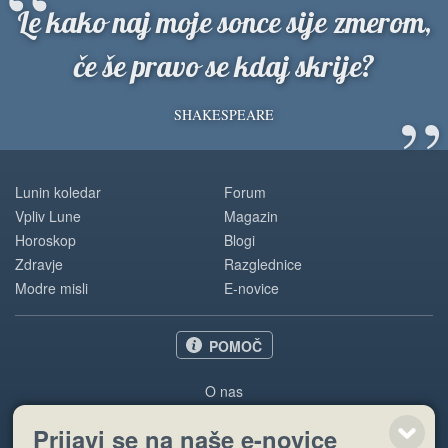
“
Le kako naj moje sonce sije zmerom,
če še pravo se kdaj skrije?
”
SHAKESPEARE
Lunin koledar
Forum
Vpliv Lune
Magazin
Horoskop
Blogi
Zdravje
Razglednice
Modre misli
E-novice
POMOČ
O nas
Oglaševanje
Prijavi se na naše e-novice
Pogoji uporabe