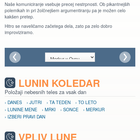
Naše komuniciranje vsebuje precej nestrpnosti. Ob pikantnejših
polemikah in pri žolčnejšem argumentiranju pa je možen celo
kakšen pretep.
Hitro se naveličamo začetega dela, zato pa zelo dobro
improviziramo.
LUNIN KOLEDAR
Položaji nebesnih teles za vsak dan
› DANES
› JUTRI
› TA TEDEN
› TO LETO
› LUNINE MENE
› MRKI
› SONCE
› MERKUR
› IZBERI PRAVI DAN
VPLIV LUNE