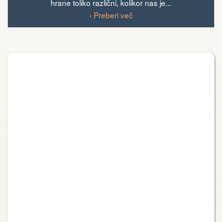
hrane toliko različni, kolikor nas je...
› Preberi več