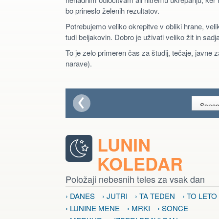
bo prineslo želenih rezultatov.
Potrebujemo veliko okrepitve v obliki hrane, veli
tudi beljakovin. Dobro je uživati veliko žit in s
To je zelo primeren čas za študij, tečaje, javne
narave).
LUNIN
KOLEDAR
Položaji nebesnih teles za vsak dan
› DANES
› JUTRI
› TA TEDEN
› TO LETO
› LUNINE MENE
› MRKI
› SONCE