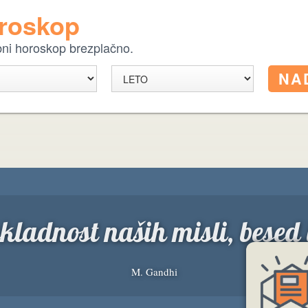
oroskop
ebni horoskop brezplačno.
skladnost naših misli, besed 
M. Gandhi