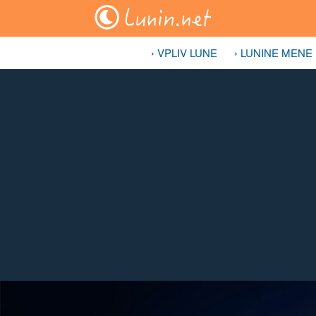
› VPLIV LUNE
› LUNINE MENE