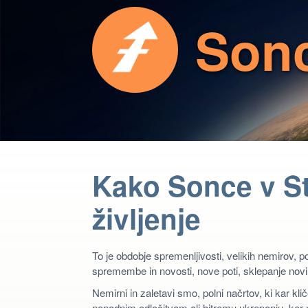
Sonc
Kako Sonce v St
življenje
To je obdobje spremenljivosti, velikih nemirov,
spremembe in novosti, nove poti, sklepanje novih
Nemirni in zaletavi smo, polni načrtov, ki kar kl
nenadnim odločitvam ali hitremu ukrepanju, ker 