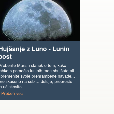
Hujšanje z Luno - Lunin
post
Preberite Marsin članek o tem, kako
lahko s pomočjo luninih men shujšate ali
spremenite svoje prehrambene navade...
preizkušeno na sebi... deluje, preprosto
in učinkovito...
› Preberi več