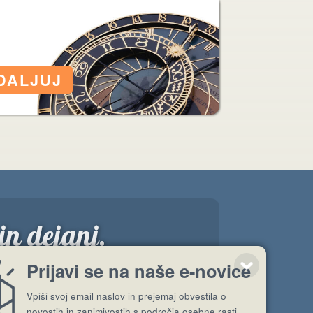
in dejanj.
Prijavi se na naše e-novice
Vpiši svoj email naslov in prejemaj obvestila o
novostih in zanimivostih s področja osebne rasti,