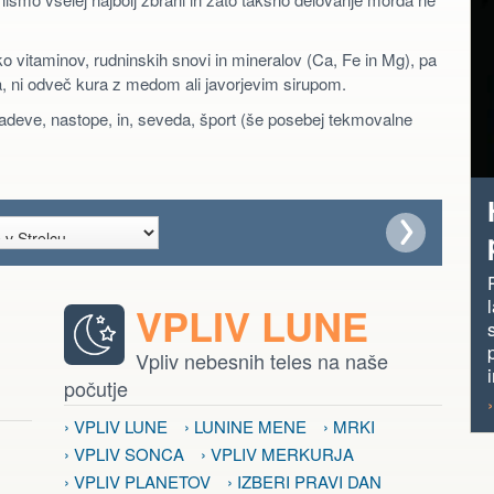
ko vitaminov, rudninskih snovi in mineralov (Ca, Fe in Mg), pa
adja, ni odveč kura z medom ali javorjevim sirupom.
 zadeve, nastope, in, seveda, šport (še posebej tekmovalne
VPLIV LUNE
Vpliv nebesnih teles na naše
počutje
› VPLIV LUNE
› LUNINE MENE
› MRKI
› VPLIV SONCA
› VPLIV MERKURJA
› VPLIV PLANETOV
› IZBERI PRAVI DAN