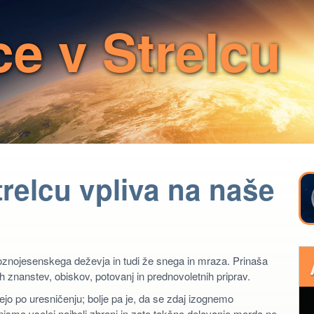
e v Strelcu
relcu vpliva na naše
 poznojesenskega deževja in tudi že snega in mraza. Prinaša
 znanstev, obiskov, potovanj in prednovoletnih priprav.
ičejo po uresničenju; bolje pa je, da se zdaj izognemo
nismo vselej najbolj zbrani in zato takšno delovanje morda ne