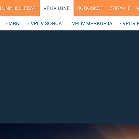
LUNIN KOLEDAR
VPLIV LUNE
HOROSKOP
ZDRAVJE
› MRKI
› VPLIV SONCA
› VPLIV MERKURJA
› VPLIV