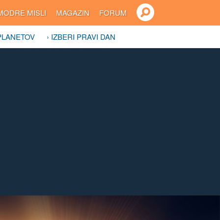
MODRE MISLI
MAGAZIN
FORUM
 PLANETOV
› IZBERI PRAVI DAN