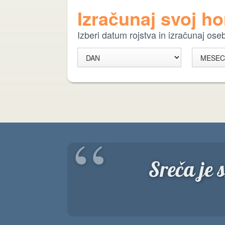
Izračunaj svoj h
Izberi datum rojstva in izračunaj os
“
Sreča je 