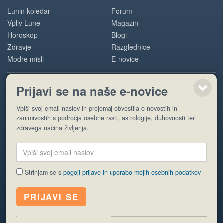
Lunin koledar
Forum
Vpliv Lune
Magazin
Horoskop
Blogi
Zdravje
Razglednice
Modre misli
E-novice
Prijavi se na naše e-novice
POMOČ
Vpiši svoj email naslov in prejemaj obvestila o novostih in
O nas
zanimivostih s področja osebne rasti, astrologije, duhovnosti ter
Oglaševanje
zdravega načina življenja.
Pogoji uporabe
Strinjam se s
pogoji prijave in uporabo mojih osebnih podatkov
© EyeCatching. Vse pravice so pridržane.
ISSN 1581-2332
Politika piškotkov
Varstvo osebnih podatkov