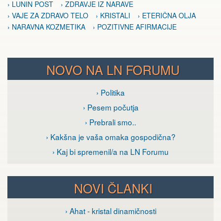
› LUNIN POST
› ZDRAVJE IZ NARAVE
› VAJE ZA ZDRAVO TELO
› KRISTALI
› ETERIČNA OLJA
› NARAVNA KOZMETIKA
› POZITIVNE AFIRMACIJE
NOVO NA LN FORUMU
› Politika
› Pesem počutja
› Prebrali smo..
› Kakšna je vaša omaka gospodična?
› Kaj bi spremenil/a na LN Forumu
NOVI ČLANKI
› Ahat - kristal dinamičnosti