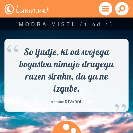
MODRA MISEL
(1 od 1)
“
So ljudje, ki od svojega
bogastva nimajo drugega
razen strahu, da ga ne
izgube.
”
Antoine RIVAROL