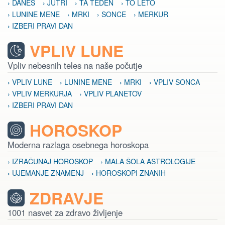
› DANES
› JUTRI
› TA TEDEN
› TO LETO
› LUNINE MENE
› MRKI
› SONCE
› MERKUR
› IZBERI PRAVI DAN
VPLIV LUNE
Vpliv nebesnih teles na naše počutje
› VPLIV LUNE
› LUNINE MENE
› MRKI
› VPLIV SONCA
› VPLIV MERKURJA
› VPLIV PLANETOV
› IZBERI PRAVI DAN
HOROSKOP
Moderna razlaga osebnega horoskopa
› IZRAČUNAJ HOROSKOP
› MALA ŠOLA ASTROLOGIJE
› UJEMANJE ZNAMENJ
› HOROSKOPI ZNANIH
ZDRAVJE
1001 nasvet za zdravo življenje