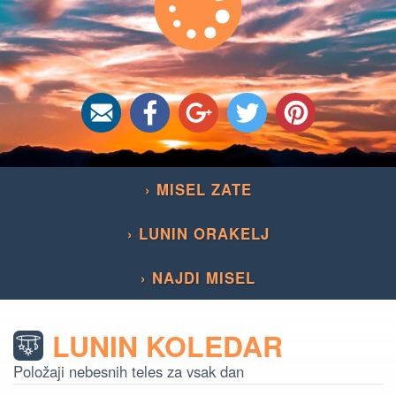
› MISEL ZATE
› LUNIN ORAKELJ
› NAJDI MISEL
LUNIN KOLEDAR
Položaji nebesnih teles za vsak dan