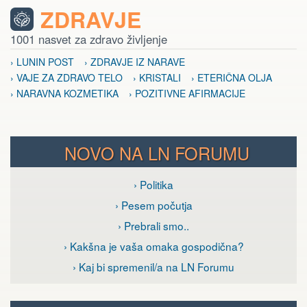
ZDRAVJE
1001 nasvet za zdravo življenje
› LUNIN POST
› ZDRAVJE IZ NARAVE
› VAJE ZA ZDRAVO TELO
› KRISTALI
› ETERIČNA OLJA
› NARAVNA KOZMETIKA
› POZITIVNE AFIRMACIJE
NOVO NA LN FORUMU
› Politika
› Pesem počutja
› Prebrali smo..
› Kakšna je vaša omaka gospodična?
› Kaj bi spremenil/a na LN Forumu