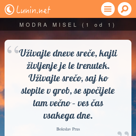
MODRA MISEL
(1 od 1)
“
Uživajte dneve sreče, kajti
življenje je le trenutek.
Uživajte srečo, saj ko
stopite v grob, se spočijete
tam večno – ves čas
vsakega dne.
Boleslav Prus