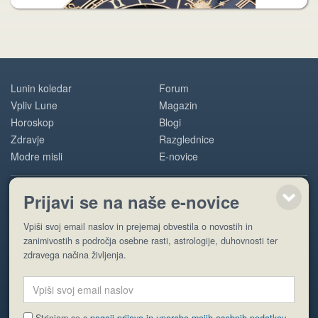
Lunin koledar
Forum
Vpliv Lune
Magazin
Horoskop
Blogi
Zdravje
Razglednice
Modre misli
E-novice
Prijavi se na naše e-novice
POMOČ
Vpiši svoj email naslov in prejemaj obvestila o novostih in
O nas
zanimivostih s področja osebne rasti, astrologije, duhovnosti ter
Oglaševanje
zdravega načina življenja.
Pogoji uporabe