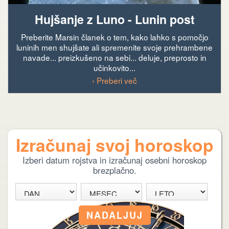
Hujšanje z Luno - Lunin post
Preberite Marsin članek o tem, kako lahko s pomočjo
luninih men shujšate ali spremenite svoje prehrambene
navade... preizkušeno na sebi... deluje, preprosto in
učinkovito...
› Preberi več
Izračunaj svoj horoskop
Izberi datum rojstva in izračunaj osebni horoskop
brezplačno.