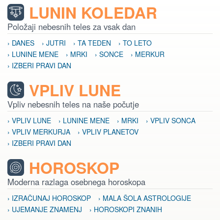
LUNIN KOLEDAR
Položaji nebesnih teles za vsak dan
› DANES
› JUTRI
› TA TEDEN
› TO LETO
› LUNINE MENE
› MRKI
› SONCE
› MERKUR
› IZBERI PRAVI DAN
VPLIV LUNE
Vpliv nebesnih teles na naše počutje
› VPLIV LUNE
› LUNINE MENE
› MRKI
› VPLIV SONCA
› VPLIV MERKURJA
› VPLIV PLANETOV
› IZBERI PRAVI DAN
HOROSKOP
Moderna razlaga osebnega horoskopa
› IZRAČUNAJ HOROSKOP
› MALA ŠOLA ASTROLOGIJE
› UJEMANJE ZNAMENJ
› HOROSKOPI ZNANIH