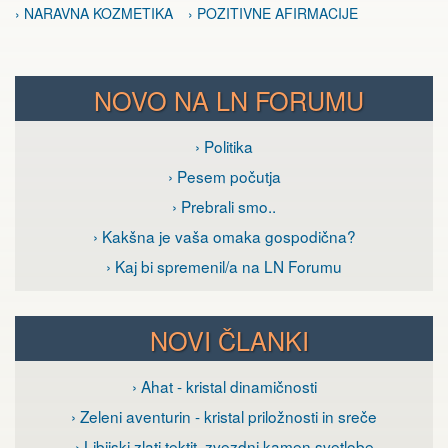
› NARAVNA KOZMETIKA
› POZITIVNE AFIRMACIJE
NOVO NA LN FORUMU
› Politika
› Pesem počutja
› Prebrali smo..
› Kakšna je vaša omaka gospodična?
› Kaj bi spremenil/a na LN Forumu
NOVI ČLANKI
› Ahat - kristal dinamičnosti
› Zeleni aventurin - kristal priložnosti in sreče
› Libijski zlati tektit, zvezdni kamen svetlobe