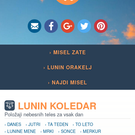
› MISEL ZATE
› LUNIN ORAKELJ
› NAJDI MISEL
LUNIN KOLEDAR
Položaji nebesnih teles za vsak dan
› DANES
› JUTRI
› TA TEDEN
› TO LETO
› LUNINE MENE
› MRKI
› SONCE
› MERKUR