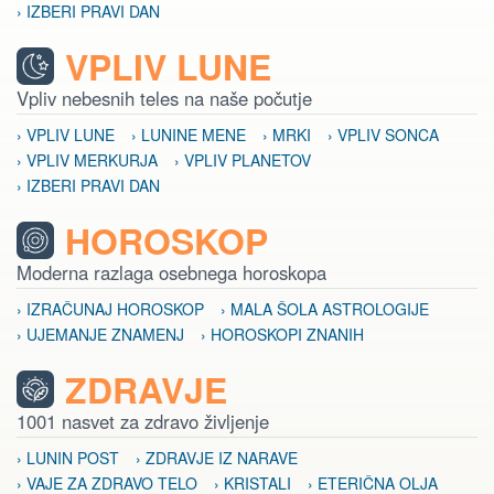
› IZBERI PRAVI DAN
VPLIV LUNE
Vpliv nebesnih teles na naše počutje
› VPLIV LUNE
› LUNINE MENE
› MRKI
› VPLIV SONCA
› VPLIV MERKURJA
› VPLIV PLANETOV
› IZBERI PRAVI DAN
HOROSKOP
Moderna razlaga osebnega horoskopa
› IZRAČUNAJ HOROSKOP
› MALA ŠOLA ASTROLOGIJE
› UJEMANJE ZNAMENJ
› HOROSKOPI ZNANIH
ZDRAVJE
1001 nasvet za zdravo življenje
› LUNIN POST
› ZDRAVJE IZ NARAVE
› VAJE ZA ZDRAVO TELO
› KRISTALI
› ETERIČNA OLJA