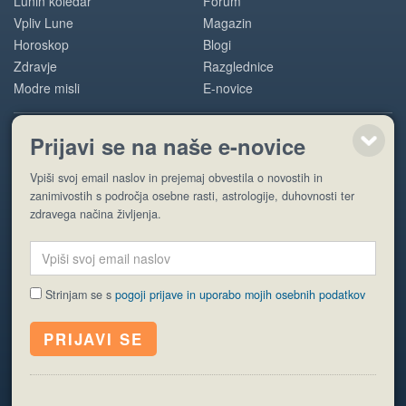
Lunin koledar
Forum
Vpliv Lune
Magazin
Horoskop
Blogi
Zdravje
Razglednice
Modre misli
E-novice
Prijavi se na naše e-novice
POMOČ
Vpiši svoj email naslov in prejemaj obvestila o novostih in
O nas
zanimivostih s področja osebne rasti, astrologije, duhovnosti ter
Oglaševanje
zdravega načina življenja.
Pogoji uporabe
Strinjam se s
pogoji prijave in uporabo mojih osebnih podatkov
© EyeCatching. Vse pravice so pridržane.
ISSN 1581-2332
Politika piškotkov
Varstvo osebnih podatkov