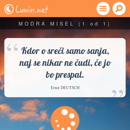
MODRA MISEL
(1 od 1)
“
Kdor o sreči samo sanja,
naj se nikar ne čudi, če jo
bo prespal.
”
Ernst DEUTSCH