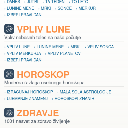
› DANES
› JUTRI
› TA TEDEN
› TO LETO
› LUNINE MENE
› MRKI
› SONCE
› MERKUR
› IZBERI PRAVI DAN
VPLIV LUNE
Vpliv nebesnih teles na naše počutje
› VPLIV LUNE
› LUNINE MENE
› MRKI
› VPLIV SONCA
› VPLIV MERKURJA
› VPLIV PLANETOV
› IZBERI PRAVI DAN
HOROSKOP
Moderna razlaga osebnega horoskopa
› IZRAČUNAJ HOROSKOP
› MALA ŠOLA ASTROLOGIJE
› UJEMANJE ZNAMENJ
› HOROSKOPI ZNANIH
ZDRAVJE
1001 nasvet za zdravo življenje