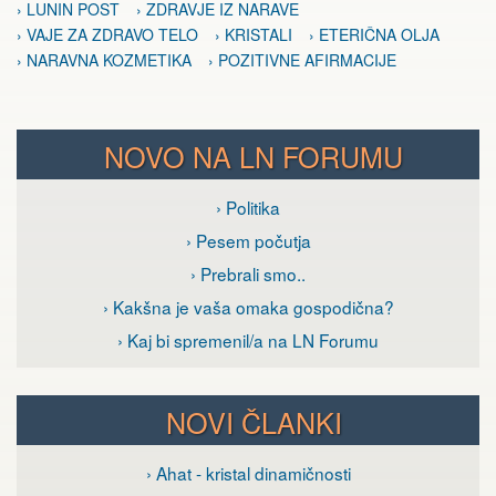
› LUNIN POST
› ZDRAVJE IZ NARAVE
› VAJE ZA ZDRAVO TELO
› KRISTALI
› ETERIČNA OLJA
› NARAVNA KOZMETIKA
› POZITIVNE AFIRMACIJE
NOVO NA LN FORUMU
› Politika
› Pesem počutja
› Prebrali smo..
› Kakšna je vaša omaka gospodična?
› Kaj bi spremenil/a na LN Forumu
NOVI ČLANKI
› Ahat - kristal dinamičnosti