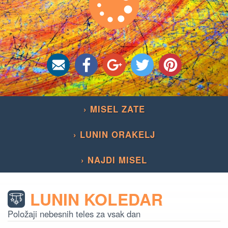
› MISEL ZATE
› LUNIN ORAKELJ
› NAJDI MISEL
LUNIN KOLEDAR
Položaji nebesnih teles za vsak dan