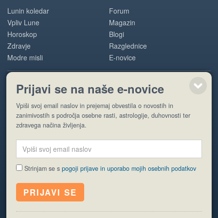
Lunin koledar
Forum
Vpliv Lune
Magazin
Horoskop
Blogi
Zdravje
Razglednice
Modre misli
E-novice
Prijavi se na naše e-novice
POMOČ
Vpiši svoj email naslov in prejemaj obvestila o novostih in
O nas
zanimivostih s področja osebne rasti, astrologije, duhovnosti ter
Oglaševanje
zdravega načina življenja.
Pogoji uporabe
Strinjam se s
pogoji prijave in uporabo mojih osebnih podatkov
© EyeCatching. Vse pravice so pridržane.
ISSN 1581-2332
Politika piškotkov
Varstvo osebnih podatkov