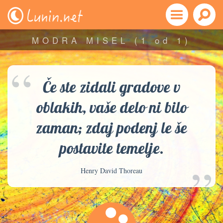
MODRA MISEL
(1 od 1)
“
Če ste zidali gradove v
oblakih, vaše delo ni bilo
zaman; zdaj podenj le še
postavite temelje.
”
Henry David Thoreau