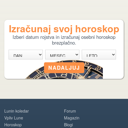
Izračunaj svoj horoskop
Izberi datum rojstva in izračunaj osebni horoskop
brezplačno.
Lunin koledar
Forum
Vpliv Lune
Magazin
Horoskop
Blogi