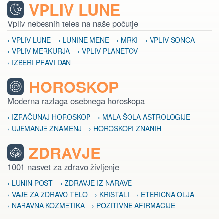
VPLIV LUNE
Vpliv nebesnih teles na naše počutje
› VPLIV LUNE
› LUNINE MENE
› MRKI
› VPLIV SONCA
› VPLIV MERKURJA
› VPLIV PLANETOV
› IZBERI PRAVI DAN
HOROSKOP
Moderna razlaga osebnega horoskopa
› IZRAČUNAJ HOROSKOP
› MALA ŠOLA ASTROLOGIJE
› UJEMANJE ZNAMENJ
› HOROSKOPI ZNANIH
ZDRAVJE
1001 nasvet za zdravo življenje
› LUNIN POST
› ZDRAVJE IZ NARAVE
› VAJE ZA ZDRAVO TELO
› KRISTALI
› ETERIČNA OLJA
› NARAVNA KOZMETIKA
› POZITIVNE AFIRMACIJE