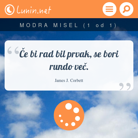
MODRA MISEL
(1 od 1)
“
Če bi rad bil prvak, se bori
rundo več.
”
James J. Corbett