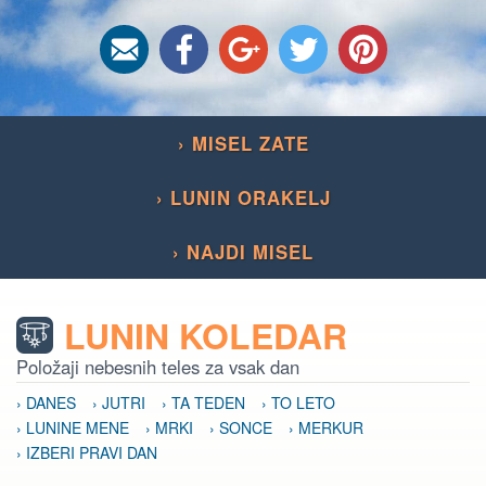
› MISEL ZATE
› LUNIN ORAKELJ
› NAJDI MISEL
LUNIN KOLEDAR
Položaji nebesnih teles za vsak dan
› DANES
› JUTRI
› TA TEDEN
› TO LETO
› LUNINE MENE
› MRKI
› SONCE
› MERKUR
› IZBERI PRAVI DAN