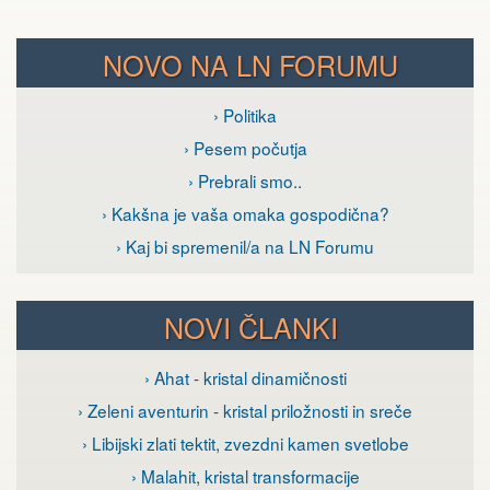
NOVO NA LN FORUMU
› Politika
› Pesem počutja
› Prebrali smo..
› Kakšna je vaša omaka gospodična?
› Kaj bi spremenil/a na LN Forumu
NOVI ČLANKI
› Ahat - kristal dinamičnosti
› Zeleni aventurin - kristal priložnosti in sreče
› Libijski zlati tektit, zvezdni kamen svetlobe
› Malahit, kristal transformacije