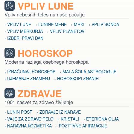
VPLIV LUNE
Vpliv nebesnih teles na naše počutje
› VPLIV LUNE
› LUNINE MENE
› MRKI
› VPLIV SONCA
› VPLIV MERKURJA
› VPLIV PLANETOV
› IZBERI PRAVI DAN
HOROSKOP
Moderna razlaga osebnega horoskopa
› IZRAČUNAJ HOROSKOP
› MALA ŠOLA ASTROLOGIJE
› UJEMANJE ZNAMENJ
› HOROSKOPI ZNANIH
ZDRAVJE
1001 nasvet za zdravo življenje
› LUNIN POST
› ZDRAVJE IZ NARAVE
› VAJE ZA ZDRAVO TELO
› KRISTALI
› ETERIČNA OLJA
› NARAVNA KOZMETIKA
› POZITIVNE AFIRMACIJE