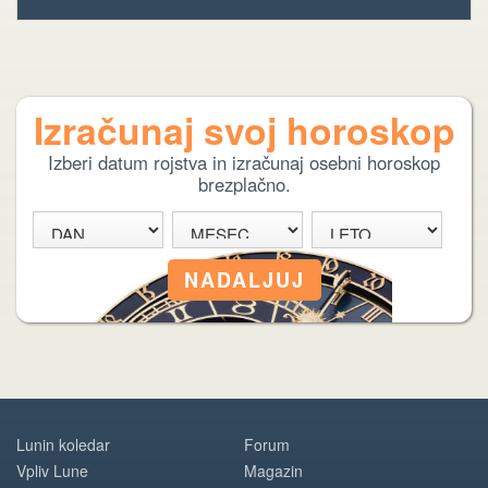
Izračunaj svoj horoskop
Izberi datum rojstva in izračunaj osebni horoskop
brezplačno.
Lunin koledar
Forum
Vpliv Lune
Magazin