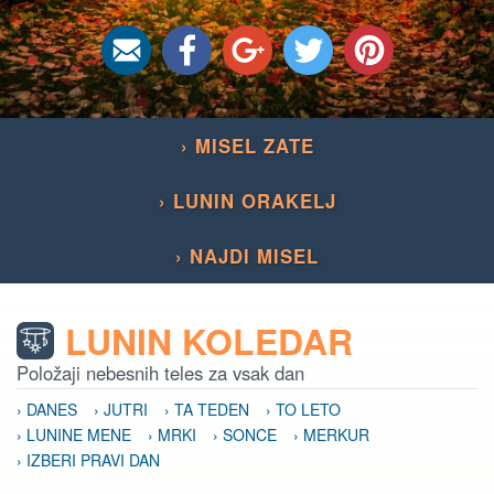
› MISEL ZATE
› LUNIN ORAKELJ
› NAJDI MISEL
LUNIN KOLEDAR
Položaji nebesnih teles za vsak dan
› DANES
› JUTRI
› TA TEDEN
› TO LETO
› LUNINE MENE
› MRKI
› SONCE
› MERKUR
› IZBERI PRAVI DAN