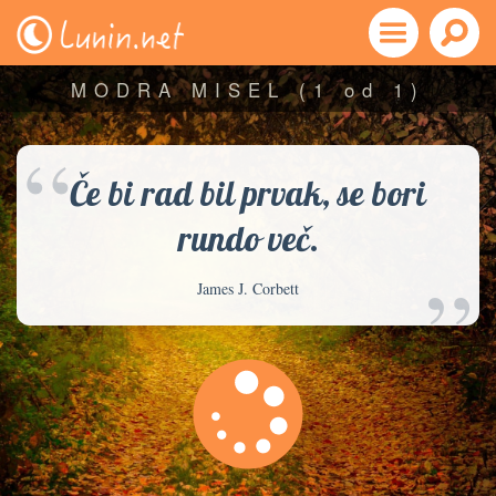
MODRA MISEL
(1 od 1)
“
Če bi rad bil prvak, se bori
rundo več.
”
James J. Corbett