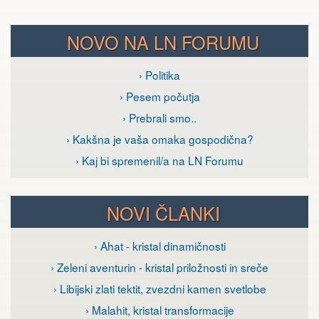
NOVO NA LN FORUMU
› Politika
› Pesem počutja
› Prebrali smo..
› Kakšna je vaša omaka gospodična?
› Kaj bi spremenil/a na LN Forumu
NOVI ČLANKI
› Ahat - kristal dinamičnosti
› Zeleni aventurin - kristal priložnosti in sreče
› Libijski zlati tektit, zvezdni kamen svetlobe
› Malahit, kristal transformacije