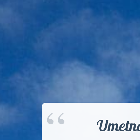
“
Umetnos