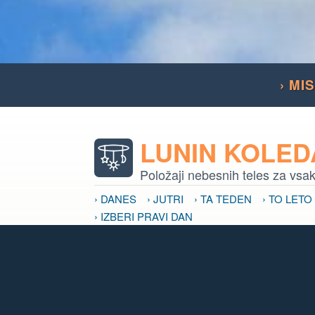
› MI
LUNIN KOLE
Položaji nebesnih teles za vsa
› DANES
› JUTRI
› TA TEDEN
› TO LETO
› IZBERI PRAVI DAN
VPLIV LUNE
Vpliv nebesnih teles na naše p
› VPLIV LUNE
› LUNINE MENE
› MRKI
›