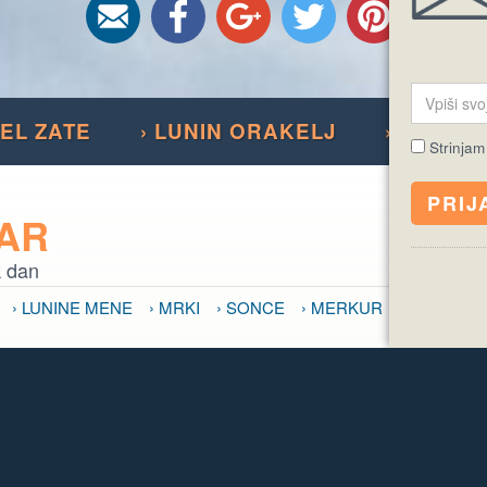
SEL ZATE
› LUNIN ORAKELJ
› NAJDI 
Strinjam
DAR
k dan
› LUNINE MENE
› MRKI
› SONCE
› MERKUR
očutje
 VPLIV SONCA
› VPLIV MERKURJA