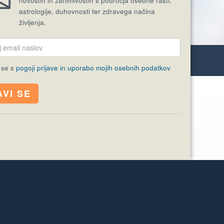
novostih in zanimivostih s področja osebne rasti,
astrologije, duhovnosti ter zdravega načina
življenja.
MISEL
 se s
pogoji prijave in uporabo mojih osebnih podatkov
AKTUALNA TEMA