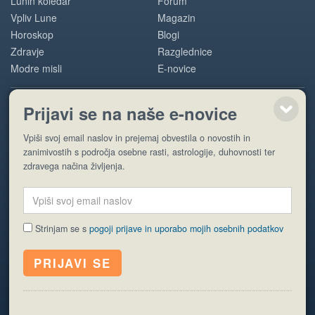
Lunin koledar
Forum
Vpliv Lune
Magazin
Horoskop
Blogi
Zdravje
Razglednice
Modre misli
E-novice
Prijavi se na naše e-novice
POMOČ
Vpiši svoj email naslov in prejemaj obvestila o novostih in
O nas
zanimivostih s področja osebne rasti, astrologije, duhovnosti ter
Oglaševanje
zdravega načina življenja.
Pogoji uporabe
Strinjam se s
pogoji prijave in uporabo mojih osebnih podatkov
© EyeCatching. Vse pravice so pridržane.
ISSN 1581-2332
Politika piškotkov
Varstvo osebnih podatkov