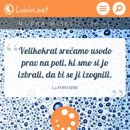
MODRA MISEL
(1 od 1)
“
Velikokrat srečamo usodo
prav na poti, ki smo si jo
izbrali, da bi se ji izognili.
”
La FONTAINE