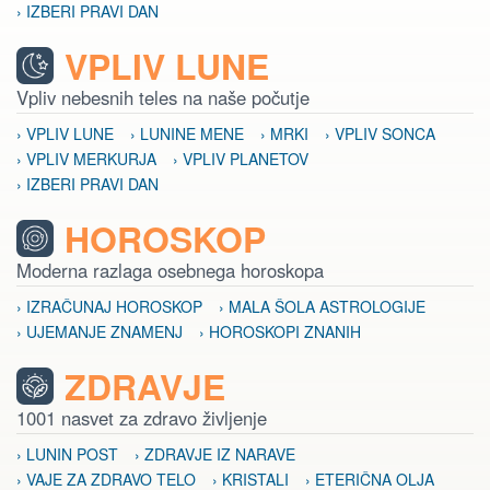
› IZBERI PRAVI DAN
VPLIV LUNE
Vpliv nebesnih teles na naše počutje
› VPLIV LUNE
› LUNINE MENE
› MRKI
› VPLIV SONCA
› VPLIV MERKURJA
› VPLIV PLANETOV
› IZBERI PRAVI DAN
HOROSKOP
Moderna razlaga osebnega horoskopa
› IZRAČUNAJ HOROSKOP
› MALA ŠOLA ASTROLOGIJE
› UJEMANJE ZNAMENJ
› HOROSKOPI ZNANIH
ZDRAVJE
1001 nasvet za zdravo življenje
› LUNIN POST
› ZDRAVJE IZ NARAVE
› VAJE ZA ZDRAVO TELO
› KRISTALI
› ETERIČNA OLJA