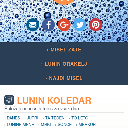
› MISEL ZATE
› LUNIN ORAKELJ
› NAJDI MISEL
LUNIN KOLEDAR
Položaji nebesnih teles za vsak dan
› DANES
› JUTRI
› TA TEDEN
› TO LETO
› LUNINE MENE
› MRKI
› SONCE
› MERKUR