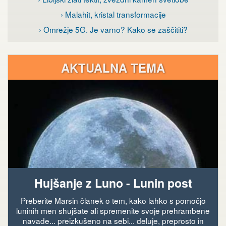
› Malahit, kristal transformacije
› Omrežje 5G. Je varno? Kako se zaščititi?
AKTUALNA TEMA
Hujšanje z Luno - Lunin post
Preberite Marsin članek o tem, kako lahko s pomočjo
luninih men shujšate ali spremenite svoje prehrambene
navade... preizkušeno na sebi... deluje, preprosto in