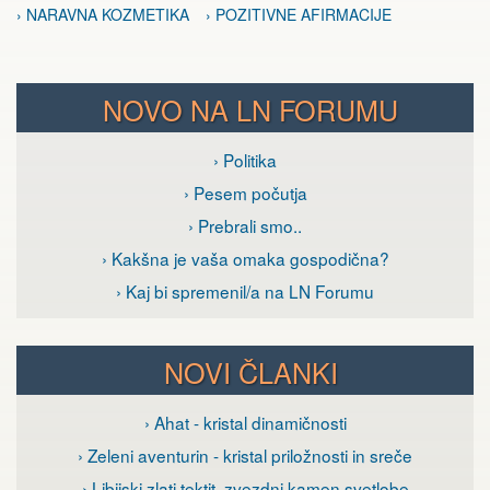
› NARAVNA KOZMETIKA
› POZITIVNE AFIRMACIJE
NOVO NA LN FORUMU
› Politika
› Pesem počutja
› Prebrali smo..
› Kakšna je vaša omaka gospodična?
› Kaj bi spremenil/a na LN Forumu
NOVI ČLANKI
› Ahat - kristal dinamičnosti
› Zeleni aventurin - kristal priložnosti in sreče
› Libijski zlati tektit, zvezdni kamen svetlobe