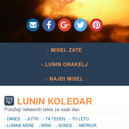
› MISEL ZATE
› LUNIN ORAKELJ
› NAJDI MISEL
LUNIN KOLEDAR
Položaji nebesnih teles za vsak dan
› DANES
› JUTRI
› TA TEDEN
› TO LETO
› LUNINE MENE
› MRKI
› SONCE
› MERKUR