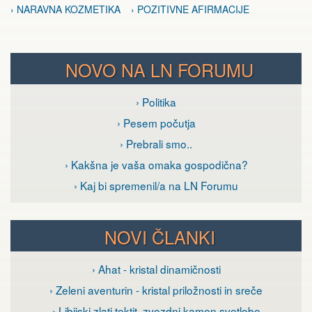
› NARAVNA KOZMETIKA
› POZITIVNE AFIRMACIJE
NOVO NA LN FORUMU
› Politika
› Pesem počutja
› Prebrali smo..
› Kakšna je vaša omaka gospodična?
› Kaj bi spremenil/a na LN Forumu
NOVI ČLANKI
› Ahat - kristal dinamičnosti
› Zeleni aventurin - kristal priložnosti in sreče
› Libijski zlati tektit, zvezdni kamen svetlobe