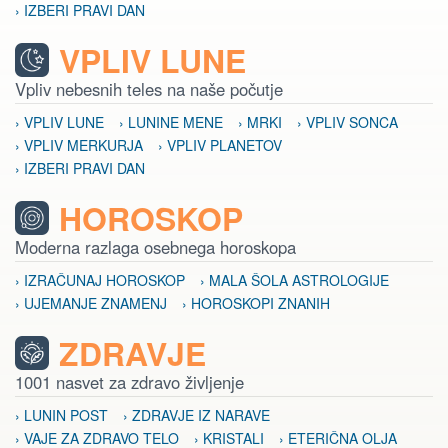
› IZBERI PRAVI DAN
VPLIV LUNE
Vpliv nebesnih teles na naše počutje
› VPLIV LUNE
› LUNINE MENE
› MRKI
› VPLIV SONCA
› VPLIV MERKURJA
› VPLIV PLANETOV
› IZBERI PRAVI DAN
HOROSKOP
Moderna razlaga osebnega horoskopa
› IZRAČUNAJ HOROSKOP
› MALA ŠOLA ASTROLOGIJE
› UJEMANJE ZNAMENJ
› HOROSKOPI ZNANIH
ZDRAVJE
1001 nasvet za zdravo življenje
› LUNIN POST
› ZDRAVJE IZ NARAVE
› VAJE ZA ZDRAVO TELO
› KRISTALI
› ETERIČNA OLJA