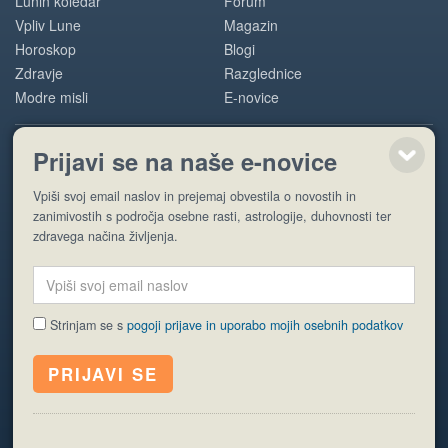
Lunin koledar
Forum
Vpliv Lune
Magazin
Horoskop
Blogi
Zdravje
Razglednice
Modre misli
E-novice
Prijavi se na naše e-novice
POMOČ
Vpiši svoj email naslov in prejemaj obvestila o novostih in
O nas
zanimivostih s področja osebne rasti, astrologije, duhovnosti ter
Oglaševanje
zdravega načina življenja.
Pogoji uporabe
Strinjam se s
pogoji prijave in uporabo mojih osebnih podatkov
© EyeCatching. Vse pravice so pridržane.
ISSN 1581-2332
Politika piškotkov
Varstvo osebnih podatkov