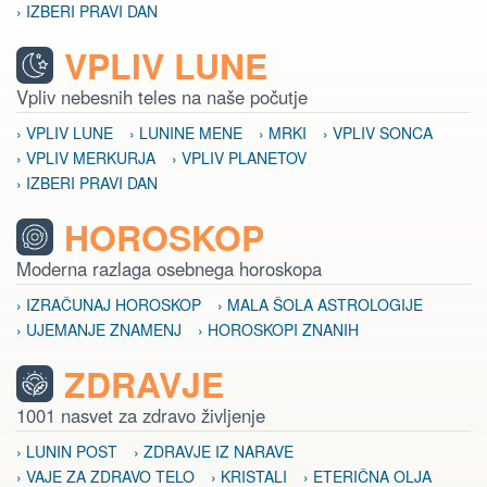
› IZBERI PRAVI DAN
VPLIV LUNE
Vpliv nebesnih teles na naše počutje
› VPLIV LUNE
› LUNINE MENE
› MRKI
› VPLIV SONCA
› VPLIV MERKURJA
› VPLIV PLANETOV
› IZBERI PRAVI DAN
HOROSKOP
Moderna razlaga osebnega horoskopa
› IZRAČUNAJ HOROSKOP
› MALA ŠOLA ASTROLOGIJE
› UJEMANJE ZNAMENJ
› HOROSKOPI ZNANIH
ZDRAVJE
1001 nasvet za zdravo življenje
› LUNIN POST
› ZDRAVJE IZ NARAVE
› VAJE ZA ZDRAVO TELO
› KRISTALI
› ETERIČNA OLJA