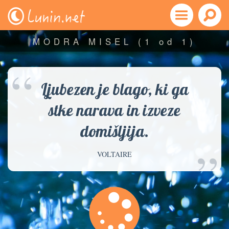
MODRA MISEL
(1 od 1)
“
Ljubezen je blago, ki ga
stke narava in izveze
domišljija.
”
VOLTAIRE