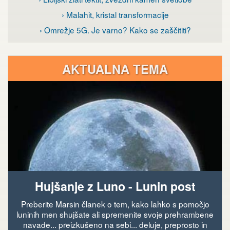
› Malahit, kristal transformacije
› Omrežje 5G. Je varno? Kako se zaščititi?
AKTUALNA TEMA
Hujšanje z Luno - Lunin post
Preberite Marsin članek o tem, kako lahko s pomočjo
luninih men shujšate ali spremenite svoje prehrambene
navade... preizkušeno na sebi... deluje, preprosto in