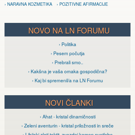
› NARAVNA KOZMETIKA
› POZITIVNE AFIRMACIJE
NOVO NA LN FORUMU
› Politika
› Pesem počutja
› Prebrali smo..
› Kakšna je vaša omaka gospodična?
› Kaj bi spremenil/a na LN Forumu
NOVI ČLANKI
› Ahat - kristal dinamičnosti
› Zeleni aventurin - kristal priložnosti in sreče
› Libijski zlati tektit, zvezdni kamen svetlobe