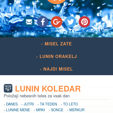
› MISEL ZATE
› LUNIN ORAKELJ
› NAJDI MISEL
LUNIN KOLEDAR
Položaji nebesnih teles za vsak dan
› DANES
› JUTRI
› TA TEDEN
› TO LETO
› LUNINE MENE
› MRKI
› SONCE
› MERKUR