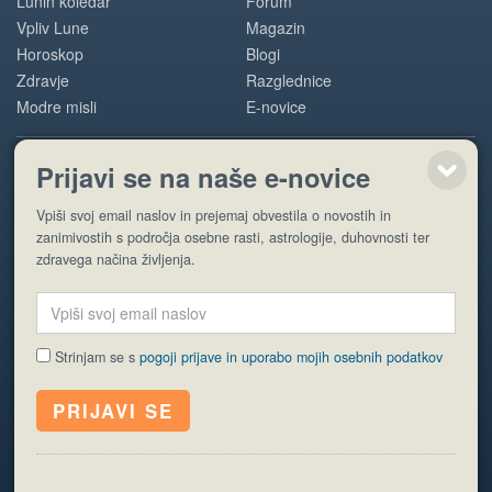
Lunin koledar
Forum
Vpliv Lune
Magazin
Horoskop
Blogi
Zdravje
Razglednice
Modre misli
E-novice
Prijavi se na naše e-novice
POMOČ
Vpiši svoj email naslov in prejemaj obvestila o novostih in
O nas
zanimivostih s področja osebne rasti, astrologije, duhovnosti ter
Oglaševanje
zdravega načina življenja.
Pogoji uporabe
Strinjam se s
pogoji prijave in uporabo mojih osebnih podatkov
© EyeCatching. Vse pravice so pridržane.
ISSN 1581-2332
Politika piškotkov
Varstvo osebnih podatkov