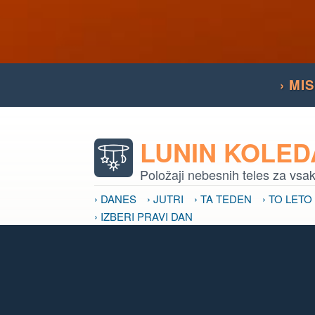
› MI
LUNIN KOLE
Položaji nebesnih teles za vsa
› DANES
› JUTRI
› TA TEDEN
› TO LETO
› IZBERI PRAVI DAN
VPLIV LUNE
Vpliv nebesnih teles na naše p
› VPLIV LUNE
› LUNINE MENE
› MRKI
›