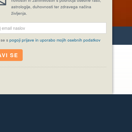
novostih in zanimivostih s področja osebne rasti,
astrologije, duhovnosti ter zdravega načina
življenja.
MISEL
 se s
pogoji prijave in uporabo mojih osebnih podatkov
AKTUALNA TEMA