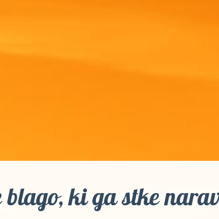
e blago, ki ga stke narav