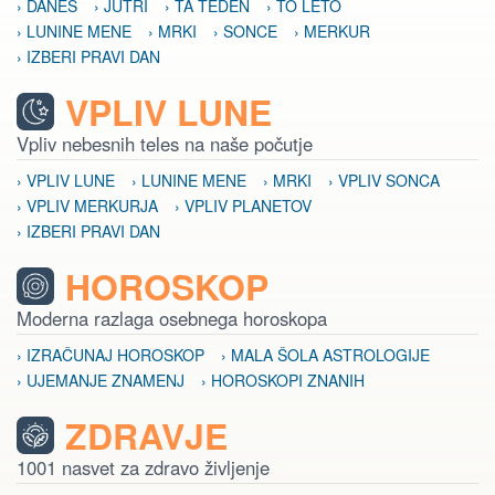
› DANES
› JUTRI
› TA TEDEN
› TO LETO
› LUNINE MENE
› MRKI
› SONCE
› MERKUR
› IZBERI PRAVI DAN
VPLIV LUNE
Vpliv nebesnih teles na naše počutje
› VPLIV LUNE
› LUNINE MENE
› MRKI
› VPLIV SONCA
› VPLIV MERKURJA
› VPLIV PLANETOV
› IZBERI PRAVI DAN
HOROSKOP
Moderna razlaga osebnega horoskopa
› IZRAČUNAJ HOROSKOP
› MALA ŠOLA ASTROLOGIJE
› UJEMANJE ZNAMENJ
› HOROSKOPI ZNANIH
ZDRAVJE
1001 nasvet za zdravo življenje