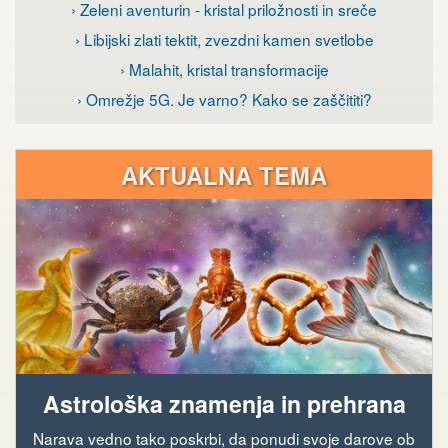
› Zeleni aventurin - kristal priložnosti in sreče
› Libijski zlati tektit, zvezdni kamen svetlobe
› Malahit, kristal transformacije
› Omrežje 5G. Je varno? Kako se zaščititi?
AKTUALNA TEMA
Astrološka znamenja in prehrana
Narava vedno tako poskrbi, da ponudi svoje darove ob