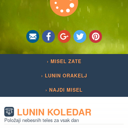
› MISEL ZATE
› LUNIN ORAKELJ
› NAJDI MISEL
LUNIN KOLEDAR
Položaji nebesnih teles za vsak dan