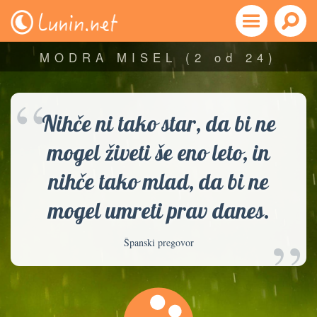
MODRA MISEL
(2 od 24)
“
Nihče ni tako star, da bi ne
mogel živeti še eno leto, in
nihče tako mlad, da bi ne
mogel umreti prav danes.
”
Španski pregovor