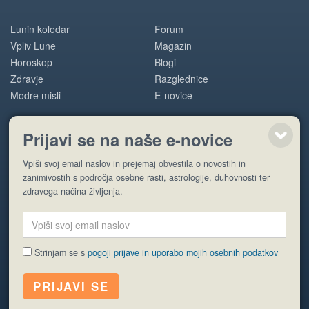
Lunin koledar
Forum
Vpliv Lune
Magazin
Horoskop
Blogi
Zdravje
Razglednice
Modre misli
E-novice
Prijavi se na naše e-novice
POMOČ
Vpiši svoj email naslov in prejemaj obvestila o novostih in
O nas
zanimivostih s področja osebne rasti, astrologije, duhovnosti ter
Oglaševanje
zdravega načina življenja.
Pogoji uporabe
Strinjam se s
pogoji prijave in uporabo mojih osebnih podatkov
© EyeCatching. Vse pravice so pridržane.