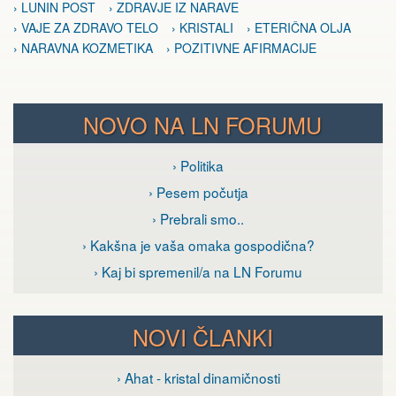
› LUNIN POST
› ZDRAVJE IZ NARAVE
› VAJE ZA ZDRAVO TELO
› KRISTALI
› ETERIČNA OLJA
› NARAVNA KOZMETIKA
› POZITIVNE AFIRMACIJE
NOVO NA LN FORUMU
› Politika
› Pesem počutja
› Prebrali smo..
› Kakšna je vaša omaka gospodična?
› Kaj bi spremenil/a na LN Forumu
NOVI ČLANKI
› Ahat - kristal dinamičnosti