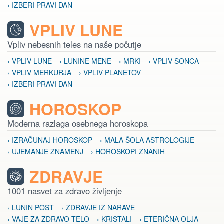
› IZBERI PRAVI DAN
VPLIV LUNE
Vpliv nebesnih teles na naše počutje
› VPLIV LUNE
› LUNINE MENE
› MRKI
› VPLIV SONCA
› VPLIV MERKURJA
› VPLIV PLANETOV
› IZBERI PRAVI DAN
HOROSKOP
Moderna razlaga osebnega horoskopa
› IZRAČUNAJ HOROSKOP
› MALA ŠOLA ASTROLOGIJE
› UJEMANJE ZNAMENJ
› HOROSKOPI ZNANIH
ZDRAVJE
1001 nasvet za zdravo življenje
› LUNIN POST
› ZDRAVJE IZ NARAVE
› VAJE ZA ZDRAVO TELO
› KRISTALI
› ETERIČNA OLJA