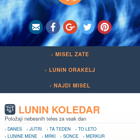
› MISEL ZATE
› LUNIN ORAKELJ
› NAJDI MISEL
LUNIN KOLEDAR
Položaji nebesnih teles za vsak dan
› DANES
› JUTRI
› TA TEDEN
› TO LETO
› LUNINE MENE
› MRKI
› SONCE
› MERKUR