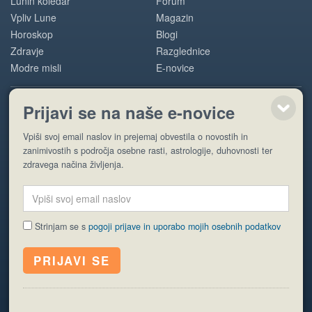
Lunin koledar
Forum
Vpliv Lune
Magazin
Horoskop
Blogi
Zdravje
Razglednice
Modre misli
E-novice
Prijavi se na naše e-novice
POMOČ
Vpiši svoj email naslov in prejemaj obvestila o novostih in
O nas
zanimivostih s področja osebne rasti, astrologije, duhovnosti ter
Oglaševanje
zdravega načina življenja.
Pogoji uporabe
Strinjam se s
pogoji prijave in uporabo mojih osebnih podatkov
© EyeCatching. Vse pravice so pridržane.
ISSN 1581-2332
Politika piškotkov
Varstvo osebnih podatkov