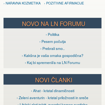
› NARAVNA KOZMETIKA
› POZITIVNE AFIRMACIJE
NOVO NA LN FORUMU
› Politika
› Pesem počutja
› Prebrali smo..
› Kakšna je vaša omaka gospodična?
› Kaj bi spremenil/a na LN Forumu
NOVI ČLANKI
› Ahat - kristal dinamičnosti
› Zeleni aventurin - kristal priložnosti in sreče
› Libijski zlati tektit, zvezdni kamen svetlobe