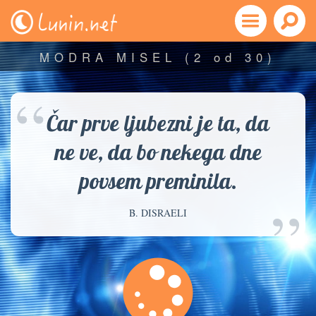
MODRA MISEL
(2 od 30)
“
Čar prve ljubezni je ta, da
ne ve, da bo nekega dne
povsem preminila.
”
B. DISRAELI