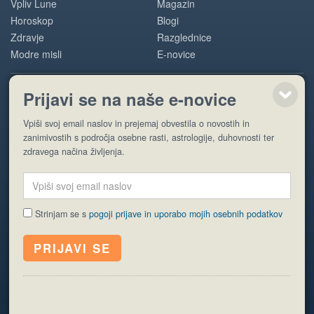
Vpliv Lune
Magazin
Horoskop
Blogi
Zdravje
Razglednice
Modre misli
E-novice
Prijavi se na naše e-novice
POMOČ
Vpiši svoj email naslov in prejemaj obvestila o novostih in
O nas
zanimivostih s področja osebne rasti, astrologije, duhovnosti ter
Oglaševanje
zdravega načina življenja.
Pogoji uporabe
Strinjam se s
pogoji prijave in uporabo mojih osebnih podatkov
© EyeCatching. Vse pravice so pridržane.
ISSN 1581-2332
Politika piškotkov
Varstvo osebnih podatkov