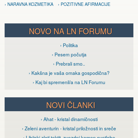
› NARAVNA KOZMETIKA
› POZITIVNE AFIRMACIJE
NOVO NA LN FORUMU
› Politika
› Pesem počutja
› Prebrali smo..
› Kakšna je vaša omaka gospodična?
› Kaj bi spremenil/a na LN Forumu
NOVI ČLANKI
› Ahat - kristal dinamičnosti
› Zeleni aventurin - kristal priložnosti in sreče
› Libijski zlati tektit, zvezdni kamen svetlobe