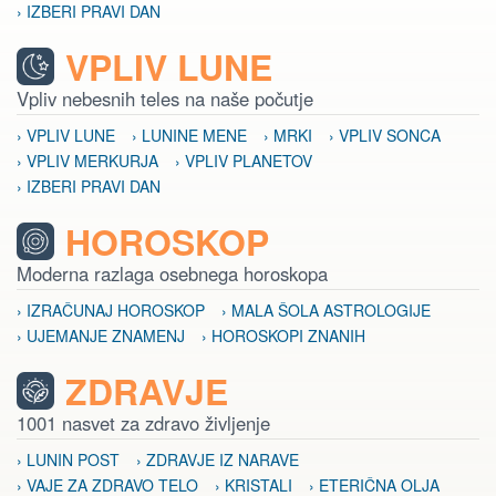
› IZBERI PRAVI DAN
VPLIV LUNE
Vpliv nebesnih teles na naše počutje
› VPLIV LUNE
› LUNINE MENE
› MRKI
› VPLIV SONCA
› VPLIV MERKURJA
› VPLIV PLANETOV
› IZBERI PRAVI DAN
HOROSKOP
Moderna razlaga osebnega horoskopa
› IZRAČUNAJ HOROSKOP
› MALA ŠOLA ASTROLOGIJE
› UJEMANJE ZNAMENJ
› HOROSKOPI ZNANIH
ZDRAVJE
1001 nasvet za zdravo življenje
› LUNIN POST
› ZDRAVJE IZ NARAVE
› VAJE ZA ZDRAVO TELO
› KRISTALI
› ETERIČNA OLJA