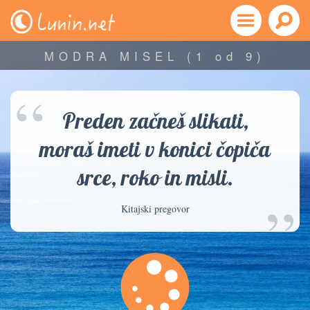
MODRA MISEL
(1 od 9)
“
Preden začneš slikati,
moraš imeti v konici čopiča
srce, roko in misli.
”
Kitajski pregovor