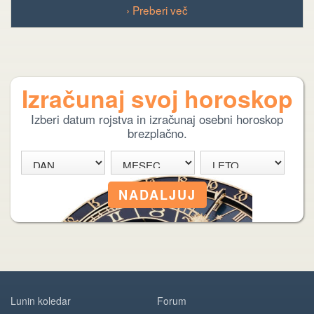
› Preberi več
Izračunaj svoj horoskop
Izberi datum rojstva in izračunaj osebni horoskop
brezplačno.
Lunin koledar
Forum