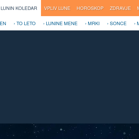
LUNIN KOLEDAR
VPLIV LUNE
HOROSKOP
ZDRAVJE
DEN
› TO LETO
› LUNINE MENE
› MRKI
› SONCE
›