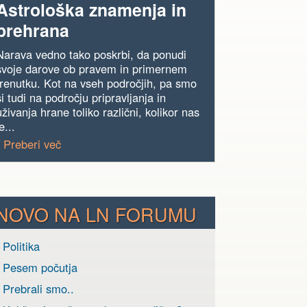
Astrološka znamenja in
prehrana
Narava vedno tako poskrbi, da ponudi
svoje darove ob pravem in primernem
trenutku. Kot na vseh področjih, pa smo
si tudi na področju pripravljanja in
uživanja hrane toliko različni, kolikor nas
e...
› Preberi več
NOVO NA LN FORUMU
 Politika
› Pesem počutja
 Prebrali smo..