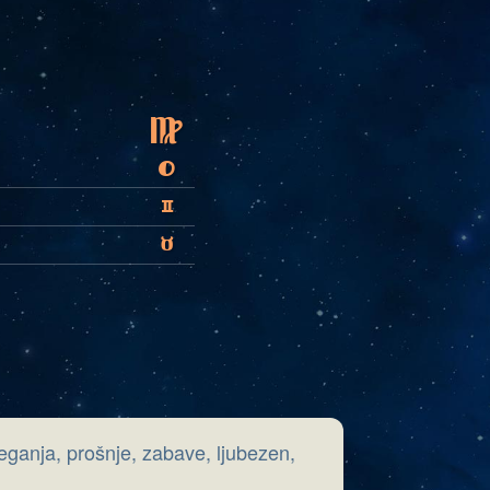
F
T
C
B
veganja, prošnje, zabave, ljubezen,