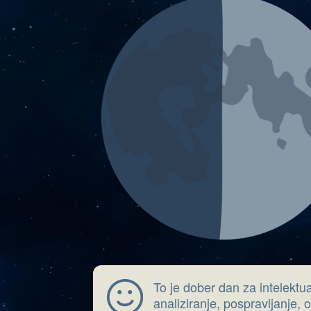
To je dober dan za intelektu
analiziranje, pospravljanje,