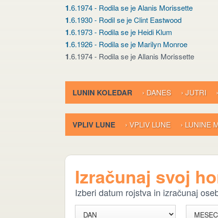
1
.6.1974 - Rodila se je Alanis Morissette
1
.6.1930 - Rodil se je Clint Eastwood
1
.6.1973 - Rodila se je Heidi Klum
1
.6.1926 - Rodila se je Marilyn Monroe
1
.6.1974 - Rodila se je Allanis Morissette
LUNIN KOLEDAR
› DANES
› JUTRI
VPLIV LUNE
› VPLIV LUNE
› LUNINE
Izračunaj svoj h
Izberi datum rojstva in izračunaj os