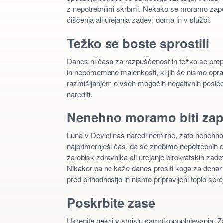
z nepotrebnimi skrbmi. Nekako se moramo zaposli
čiščenja ali urejanja zadev; doma in v službi.
Težko se boste sprostili
Danes ni časa za razpuščenost in težko se pr
in nepomembne malenkosti, ki jih še nismo opr
razmišljanjem o vseh mogočih negativnih posledic
narediti.
Nenehno moramo biti zap
Luna v Devici nas naredi nemirne, zato nenehno
najprimernješi čas, da se znebimo nepotrebnih dr
za obisk zdravnika ali urejanje birokratskih zade
Nikakor pa ne kaže danes prositi koga za denar al
pred prihodnostjo in nismo pripravljeni toplo spr
Poskrbite zase
Ukrenite nekaj v smislu samoizpopolnjevanja. Zač