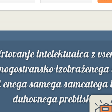
rtovanje intelektualca z vse
nogostransko izobraženega
i enega samega samcatega i
duhovnega prebliska.