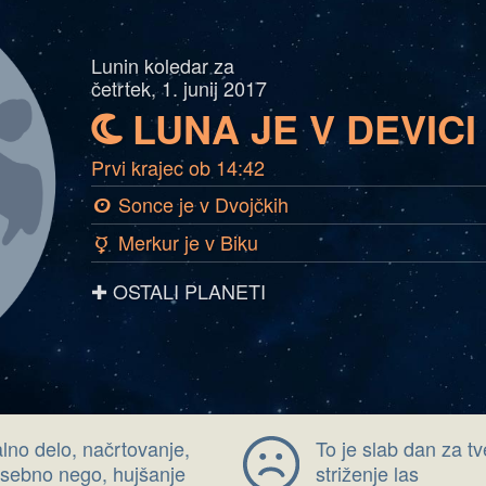
Lunin koledar za
četrtek, 1. junij 2017
LUNA JE V DEVICI
b
Prvi krajec ob 14:42
Sonce je v Dvojčkih
a
Merkur je v Biku
c
✚ OSTALI PLANETI
alno delo, načrtovanje,
To je slab dan za t
 osebno nego, hujšanje
striženje las