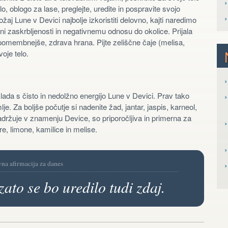
o, oblogo za lase, preglejte, uredite in pospravite svojo
žaj Lune v Devici najbolje izkoristiti delovno, kajti naredimo
i zaskrbljenosti in negativnemu odnosu do okolice. Prijala
jpomembnejše, zdrava hrana. Pijte zeliščne čaje (melisa,
voje telo.
›
klada s čisto in nedolžno energijo Lune v Devici. Prav tako
›
je. Za boljše počutje si nadenite žad, jantar, jaspis, karneol,
adržuje v znamenju Device, so priporočljiva in primerna za
›
re, limone, kamilice in melise.
›
vna afirmacija za danes
zato se bo uredilo tudi zdaj.