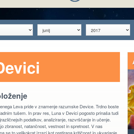
Devici
oloženje
gnjenega Leva pride v znamenje razumske Device. Trdno boste
d hladnim tušem. In prav res, Luna v Devici pogosto prinaša tudi
različnejsih podatkov, analiziranje, razvrščanje in učenje.
jo zbranost, natančnost, vestnost in spretnost. V nas
se to velikokrat izrazi kot pretirana kritičnost in ukvarjanje