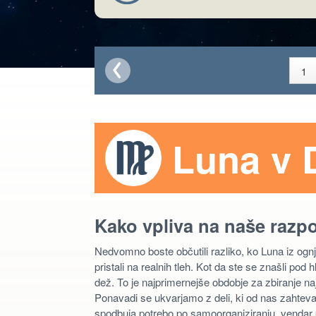
Luna v 
Kako vpliva na naše razp
Nedvomno boste občutili razliko, ko Luna iz o
pristali na realnih tleh. Kot da ste se znašli po
dež. To je najprimernejše obdobje za zbiranje naj
Ponavadi se ukvarjamo z deli, ki od nas zahteva
spodbuja potrebo po samoorganiziranju, vendar pa 