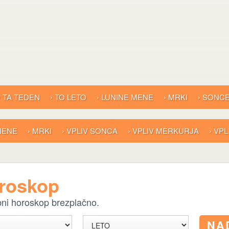
› TA TEDEN
› TO LETO
› LUNINE MENE
› MRKI
› SONC
 MENE
› MRKI
› VPLIV SONCA
› VPLIV MERKURJA
› VP
oroskop
ebni horoskop brezplačno.