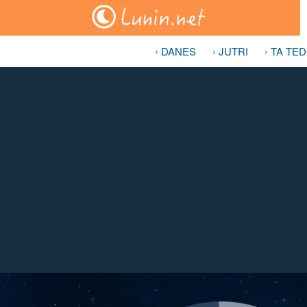
› DANES
› JUTRI
› TA TE