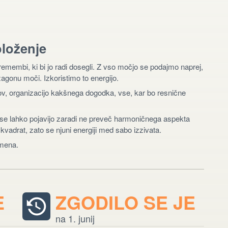
oloženje
membi, ki bi jo radi dosegli. Z vso močjo se podajmo naprej,
 zagonu moči. Izkoristimo to energijo.
tov, organizacijo kakšnega dogodka, vse, kar bo resnične
se lahko pojavijo zaradi ne preveč harmoničnega aspekta
adrat, zato se njuni energiji med sabo izzivata.
amena.
E
ZGODILO SE JE
na 1. junij