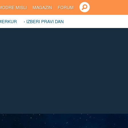
MODRE MISLI
MAGAZIN
FORUM
 MERKUR
› IZBERI PRAVI DAN