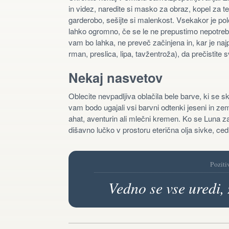
in videz, naredite si masko za obraz, kopel za tel
garderobo, sešijte si malenkost. Vsekakor je polo
lahko ogromno, če se le ne prepustimo nepotrebn
vam bo lahka, ne preveč začinjena in, kar je na
rman, preslica, lipa, tavžentroža), da prečistite s
Nekaj nasvetov
Oblecite nevpadljiva oblačila bele barve, ki se s
vam bodo ugajali vsi barvni odtenki jeseni in zeml
ahat, aventurin ali mlečni kremen. Ko se Luna z
dišavno lučko v prostoru eterična olja sivke, ced
Poziti
Vedno se vse uredi, 