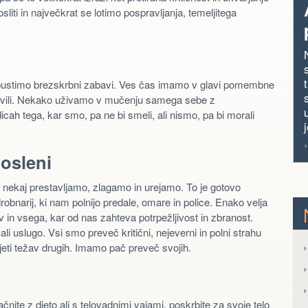
ti in največkrat se lotimo pospravljanja, temeljitega
epustimo brezskrbni zabavi. Ves čas imamo v glavi pomembne
avili. Nekako uživamo v mučenju samega sebe z
ah tega, kar smo, pa ne bi smeli, ali nismo, pa bi morali
j
osleni
 nekaj prestavljamo, zlagamo in urejamo. To je gotovo
obnarij, ki nam polnijo predale, omare in police. Enako velja
v in vsega, kar od nas zahteva potrpežljivost in zbranost.
i uslugo. Vsi smo preveč kritični, nejeverni in polni strahu
›
ejeti težav drugih. Imamo pač preveč svojih.
›
nite z dieto ali s telovadnimi vajami, poskrbite za svoje telo