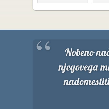
“
Nobeno nač
njegovega m
nadomestit