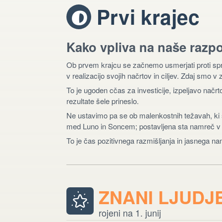
Prvi krajec
T
Kako vpliva na naše razp
Ob prvem krajcu se začnemo usmerjati proti spre
v realizacijo svojih načrtov in ciljev. Zdaj smo v
To je ugoden cčas za investicije, izpeljavo načr
rezultate šele prineslo.
Ne ustavimo pa se ob malenkostnih težavah, ki 
med Luno in Soncem; postavljena sta namreč v kv
To je čas pozitivnega razmišljanja in jasnega n
ZNANI LJUDJ
rojeni na 1. junij