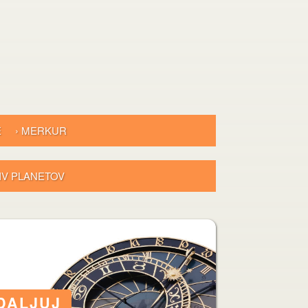
E
› MERKUR
LIV PLANETOV