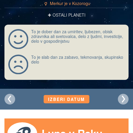
Merkur je v Kozorogu
c
✚ OSTALI PLANETI
To je dober dan za umiritev, ljubezen, obisk
zdravnika ali svetovalca, delo z ljudmi, investicije,
delo v gospodinjstvu
To je slab dan za zabavo, tekmovanja, skupinsko
delo
IZBERI DATUM