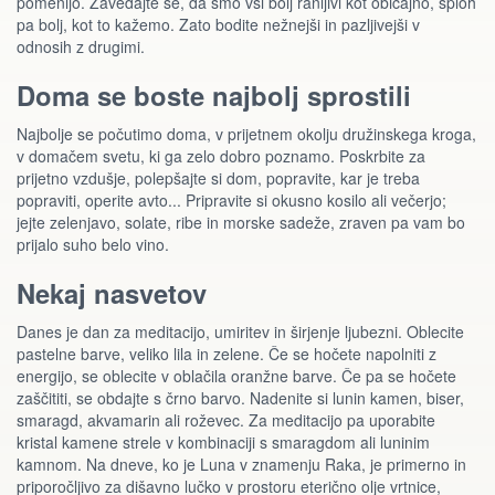
pomenijo. Zavedajte se, da smo vsi bolj ranljivi kot običajno, sploh
pa bolj, kot to kažemo. Zato bodite nežnejši in pazljivejši v
odnosih z drugimi.
Doma se boste najbolj sprostili
Najbolje se počutimo doma, v prijetnem okolju družinskega kroga,
v domačem svetu, ki ga zelo dobro poznamo. Poskrbite za
prijetno vzdušje, polepšajte si dom, popravite, kar je treba
popraviti, operite avto... Pripravite si okusno kosilo ali večerjo;
jejte zelenjavo, solate, ribe in morske sadeže, zraven pa vam bo
prijalo suho belo vino.
Nekaj nasvetov
Danes je dan za meditacijo, umiritev in širjenje ljubezni. Oblecite
pastelne barve, veliko lila in zelene. Če se hočete napolniti z
energijo, se oblecite v oblačila oranžne barve. Če pa se hočete
zaščititi, se obdajte s črno barvo. Nadenite si lunin kamen, biser,
smaragd, akvamarin ali roževec. Za meditacijo pa uporabite
kristal kamene strele v kombinaciji s smaragdom ali luninim
kamnom. Na dneve, ko je Luna v znamenju Raka, je primerno in
priporočljivo za dišavno lučko v prostoru eterično olje vrtnice,