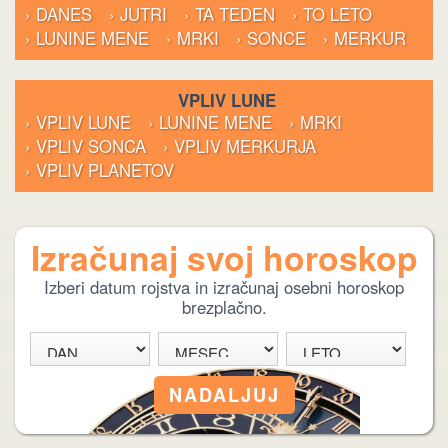
› DANES
› JUTRI
› TA TEDEN
› TO LETO
› LUNINE MENE
› MRKI
› SONCE
› MERKUR
VPLIV LUNE
› VPLIV LUNE
› LUNINE MENE
› MRKI
› VPLIV SONCA
› VPLIV MERKURJA
› VPLIV PLANETOV
Izračunaj svoj horoskop
Izberi datum rojstva in izračunaj osebni horoskop
brezplačno.