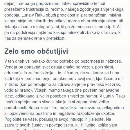
dejanj - če pa ga prepoznamo, lahko sprevidimo in tudi
presežemo frustracije iz, recimo, našega zgodnjega življenjskega
obdobja. Luna v Raku obudi preteklost in z romantičnimi mislimi
se spominjamo minulih dogodkov; morda ob prebiranju pisem ali
listanju albuma s fotografijami, ki ga že mesece nismo odprli. Ali
pa na podstrešju najdemo kak spominek ali zbirko iz otroštva, ki
nas za trenutek vrne v preteklost.
Zelo smo občutljivi
V teh dneh vsi nekako čutimo potrebo po pozornosti in nežnosti.
Vendar pa ponavadi svet ostaja enako nervozen, poln skrbi,
odrekanja in zatiranja želja... in ni čudno, da se, kadar se Luna
zadržuje v tem znamenju, umaknemo v svoj svet, kjer iščemo mir
in tišino (kar potrebujemo za zdravo življenje prav tako kot zrak,
vodo ali hrano). Včasih imamo takega dne povsem nenavadne
ideje, odštekane izlive in poseben smisel za humor. V Luni v Raku
močno sprejemamo vtise iz okolja in si zapomnimo veliko
podrobnosti. Se pa zato hitro, največkrat nezavedno, prilagodimo
ali odzovemo na pozitivno in negativno razpoloženje okolice.
Poglobite se vase, poslušajte svojo intuicijo in ji sledite. Ne
zatirajte svojih čustev in povejte tistim, ki jih ljubite, koliko vam