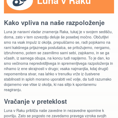
Luna v Raku
Kako vpliva na naše razpoloženje
Luna je naravni vladar znamenja Raka, tukaj je v svojem sedišču,
doma, zato v tem ozvezdju deluje še posebej močno. Občutljivi
smo na vsak impulz iz okolja, prepuščamo se, radi pojokamo na
rami kakšnega prijaznega poslušalca, se pritožujemo, nergamo,
izbruhnemo, potem se zasmilimo sami sebi, zajokamo, in se ga
včasih, iz samega obupa, na koncu tudi napijemo. To je dan, ko
smo večinoma nepredvidljivega in spremenljivega razpoloženja in
nihamo iz ene skrajnosti v drugo; vsaka najmanjša, kdaj drugič
nepomembna stvar, nas lahko v trenutku vrže iz čustvene
stabilnosti in sploh moramo uporabiti več volje, da tudi razumsko
dojamemo vse vtise iz okolja, ki nas silijo k spontanemu
reagiranju.
Vračanje v preteklost
Luna v Raku približa naše zavedne in nezavedne spomine k
površju. Zato se pogosto ne zavedamo pravega vzroka svojih