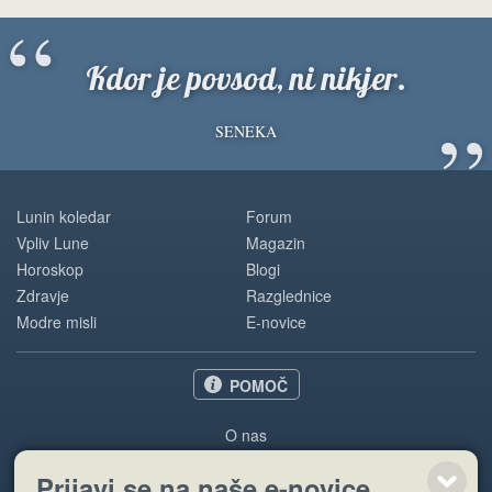
“
Kdor je povsod, ni nikjer.
”
SENEKA
Lunin koledar
Forum
Vpliv Lune
Magazin
Horoskop
Blogi
Zdravje
Razglednice
Modre misli
E-novice
POMOČ
O nas
Oglaševanje
Prijavi se na naše e-novice
Pogoji uporabe