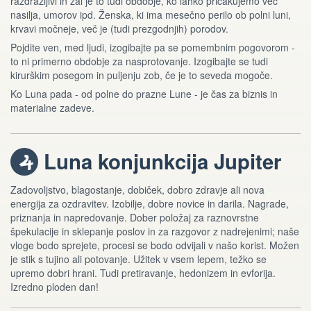
razdražljivi in žal je to tudi obdobje, ko lahko pričakujemo vec
nasilja, umorov ipd. Ženska, ki ima mesečno perilo ob polni luni,
krvavi močneje, več je (tudi prezgodnjih) porodov.
Pojdite ven, med ljudi, izogibajte pa se pomembnim pogovorom -
to ni primerno obdobje za nasprotovanje. Izogibajte se tudi
kirurškim posegom in puljenju zob, če je to seveda mogoče.
Ko Luna pada - od polne do prazne Lune - je čas za biznis in
materialne zadeve.
Luna konjunkcija Jupiter
f
Zadovoljstvo, blagostanje, dobiček, dobro zdravje ali nova
energija za ozdravitev. Izobilje, dobre novice in darila. Nagrade,
priznanja in napredovanje. Dober položaj za raznovrstne
špekulacije in sklepanje poslov in za razgovor z nadrejenimi; naše
vloge bodo sprejete, procesi se bodo odvijali v našo korist. Možen
je stik s tujino ali potovanje. Užitek v vsem lepem, težko se
upremo dobri hrani. Tudi pretiravanje, hedonizem in evforija.
Izredno ploden dan!