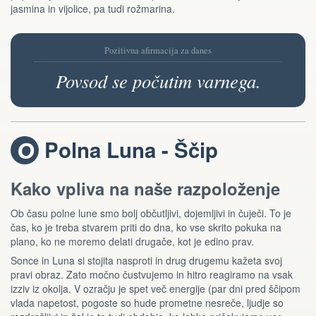
jasmina in vijolice, pa tudi rožmarina.
Pozitivna afirmacija za danes
Povsod se počutim varnega.
Polna Luna - Ščip
U
Kako vpliva na naše razpoloženje
Ob času polne lune smo bolj občutljivi, dojemljivi in čuječi. To je
čas, ko je treba stvarem priti do dna, ko vse skrito pokuka na
plano, ko ne moremo delati drugače, kot je edino prav.
Sonce in Luna si stojita nasproti in drug drugemu kažeta svoj
pravi obraz. Zato močno čustvujemo in hitro reagiramo na vsak
izziv iz okolja. V ozračju je spet več energije (par dni pred ščipom
vlada napetost, pogoste so hude prometne nesreče, ljudje so