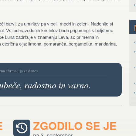
či barvi, za umiritev pa v beli, modri in zeleni. Nadenite si
neol. Vsi od navedenih kristalov bodo pripomogli k boljšemu
o se Luna zadržuje v znamenju Leva, so primerna in
›
ča eterična olja: limona, pomaranča, bergamotka, mandarina,
›
›
vna afirmacija za danes
ubeče, radostno in varno.
›
E
ZGODILO SE JE
na 3. september