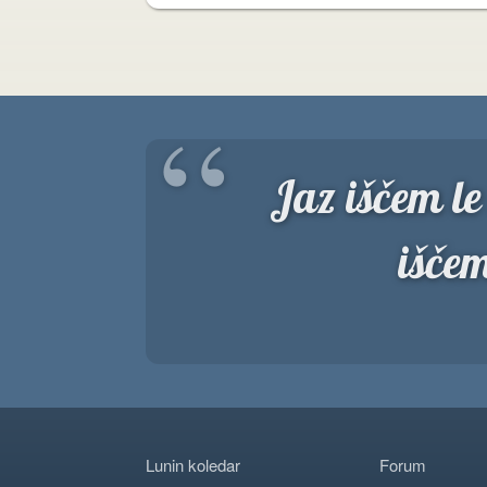
“
Jaz iščem le 
iščem
Lunin koledar
Forum