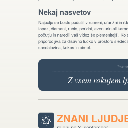
Nekaj nasvetov
Najbolje se boste počutili v rumeni, oranžni in rde
topaz, diamant, rubin, peridot, aventurin ali kar
počutju in naredili vaš videz še plemenitejši. K
priporočljiva za dišavno lučko v prostoru slede
sandalovina, kokos in cimet.
Poziti
Z vsem rokujem lj
ZNANI LJUDJ
rojeni na 3. september