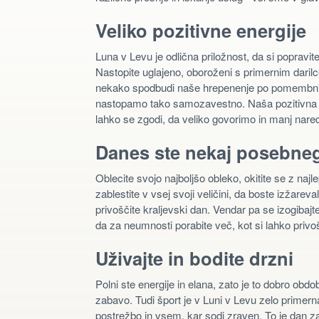
Veliko pozitivne energije
Luna v Levu je odlična priložnost, da si popravi
Nastopite uglajeno, oboroženi s primernim dari
nekako spodbudi naše hrepenenje po pomembni in 
nastopamo tako samozavestno. Naša pozitivna ču
lahko se zgodi, da veliko govorimo in manj nare
Danes ste nekaj posebne
Oblecite svojo najboljšo obleko, okitite se z naj
zablestite v vsej svoji veličini, da boste izžarev
privoščite kraljevski dan. Vendar pa se izogibajt
da za neumnosti porabite več, kot si lahko privo
Uživajte in bodite drzni
Polni ste energije in elana, zato je to dobro obd
zabavo. Tudi šport je v Luni v Levu zelo primern
postrežbo in vsem, kar sodi zraven. To je dan za