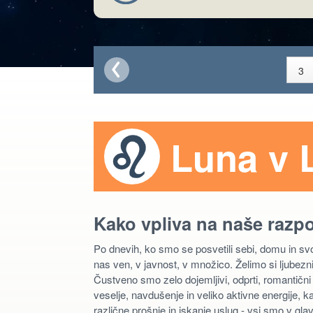
Luna v 
Kako vpliva na naše razp
Po dnevih, ko smo se posvetili sebi, domu in sv
nas ven, v javnost, v množico. Želimo si ljubez
Čustveno smo zelo dojemljivi, odprti, romantičn
veselje, navdušenje in veliko aktivne energije, ka
različne prošnje in iskanje uslug - vsi smo v glav