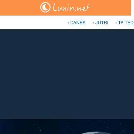
› DANES
› JUTRI
› TA TE