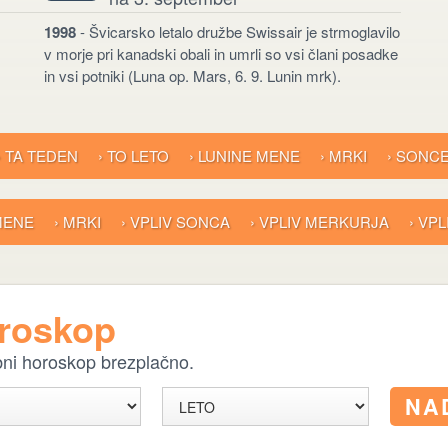
1998
- Švicarsko letalo družbe Swissair je strmoglavilo
v morje pri kanadski obali in umrli so vsi člani posadke
in vsi potniki (Luna op. Mars, 6. 9. Lunin mrk).
› TA TEDEN
› TO LETO
› LUNINE MENE
› MRKI
› SONC
 MENE
› MRKI
› VPLIV SONCA
› VPLIV MERKURJA
› VP
oroskop
ebni horoskop brezplačno.