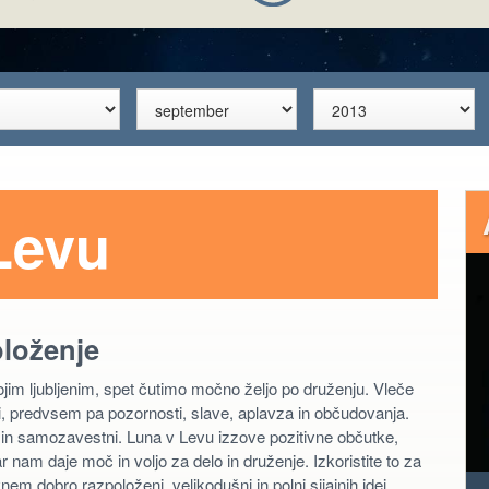
Levu
oloženje
ojim ljubljenim, spet čutimo močno željo po druženju. Vleče
ni, predvsem pa pozornosti, slave, aplavza in občudovanja.
i in samozavestni. Luna v Levu izzove pozitivne občutke,
r nam daje moč in voljo za delo in druženje. Izkoristite to za
nem dobro razpoloženi, velikodušni in polni sijajnih idej.