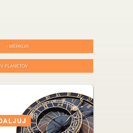
E
› MERKUR
LIV PLANETOV