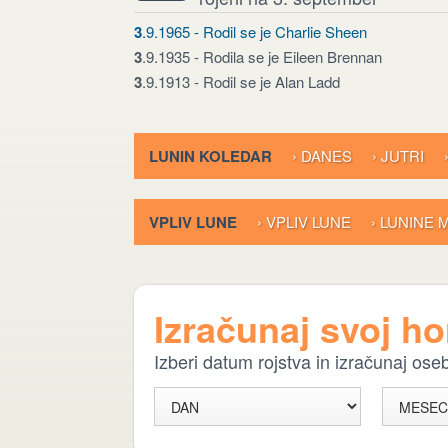
3
.9.1965 - Rodil se je Charlie Sheen
3
.9.1935 - Rodila se je Eileen Brennan
3
.9.1913 - Rodil se je Alan Ladd
LUNIN KOLEDAR
› DANES
› JUTRI
VPLIV LUNE
› VPLIV LUNE
› LUNINE
Izračunaj svoj h
Izberi datum rojstva in izračunaj os