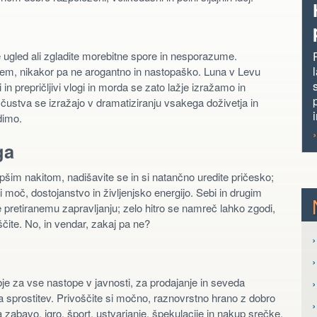
te ugled ali zgladite morebitne spore in nesporazume.
lcem, nikakor pa ne arogantno in nastopaško. Luna v Levu
prepričljivi vlogi in morda se zato lažje izražamo in
stva se izražajo v dramatiziranju vsakega doživetja in
dimo.
ga
lepšim nakitom, nadišavite se in si natančno uredite pričesko;
ali moč, dostojanstvo in življenjsko energijo. Sebi in drugim
e pretiranemu zapravljanju; zelo hitro se namreč lahko zgodi,
ščite. No, in vendar, zakaj pa ne?
›
obje za vse nastope v javnosti, za prodajanje in seveda
›
a sprostitev. Privoščite si močno, raznovrstno hrano z dobro
 zabavo, igro, šport, ustvarjanje, špekulacije in nakup srečke.