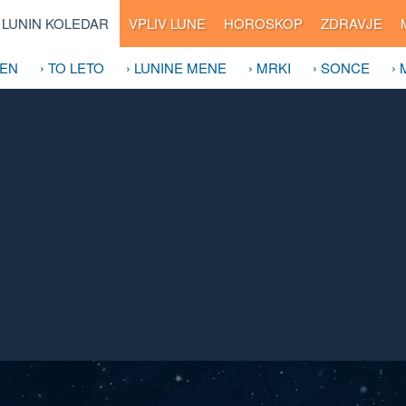
LUNIN KOLEDAR
VPLIV LUNE
HOROSKOP
ZDRAVJE
DEN
› TO LETO
› LUNINE MENE
› MRKI
› SONCE
›