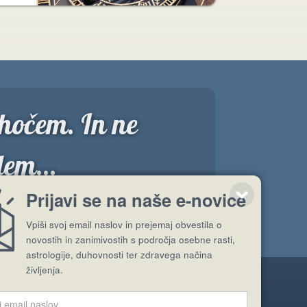
r hočem. In ne
dem...
”
Prijavi se na naše e-novice
Vpiši svoj email naslov in prejemaj obvestila o
novostih in zanimivostih s področja osebne rasti,
astrologije, duhovnosti ter zdravega načina
življenja.
Pošlji stran