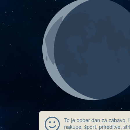
To je dober dan za zabavo, l
nakupe, šport, prireditve, str