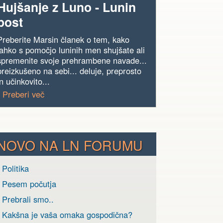
Hujšanje z Luno - Lunin
post
Preberite Marsin članek o tem, kako
lahko s pomočjo luninih men shujšate ali
spremenite svoje prehrambene navade...
preizkušeno na sebi... deluje, preprosto
in učinkovito...
› Preberi več
NOVO NA LN FORUMU
 Politika
› Pesem počutja
 Prebrali smo..
› Kakšna je vaša omaka gospodična?