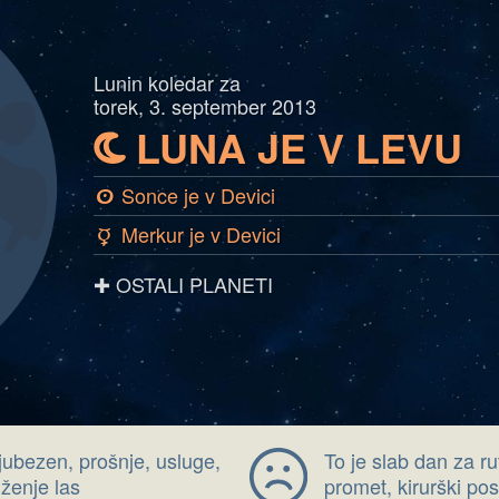
Lunin koledar za
torek, 3. september 2013
LUNA JE V LEVU
b
Sonce je v Devici
a
Merkur je v Devici
c
✚ OSTALI PLANETI
jubezen, prošnje, usluge,
To je slab dan za ru
iženje las
promet, kirurški po