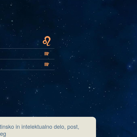
E
F
F
tinsko in intelektualno delo, post,
seg