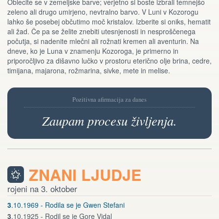
Oblecite se v zemeljske barve; verjetno si boste izbrali temnejšo
zeleno ali drugo umirjeno, nevtralno barvo. V Luni v Kozorogu
lahko še posebej občutimo moč kristalov. Izberite si oniks, hematit
ali žad. Če pa se želite znebiti utesnjenosti in nesproščenega
počutja, si nadenite mlečni ali rožnati kremen ali aventurin. Na
dneve, ko je Luna v znamenju Kozoroga, je primerno in
priporočljivo za dišavno lučko v prostoru eterično olje brina, cedre,
timijana, majarona, rožmarina, sivke, mete in melise.
Pozitivna afirmacija za danes
Zaupam procesu življenja.
ZNANI LJUDJE
rojeni na 3. oktober
3
.10.1969 - Rodila se je Gwen Stefani
3
.10.1925 - Rodil se je Gore Vidal