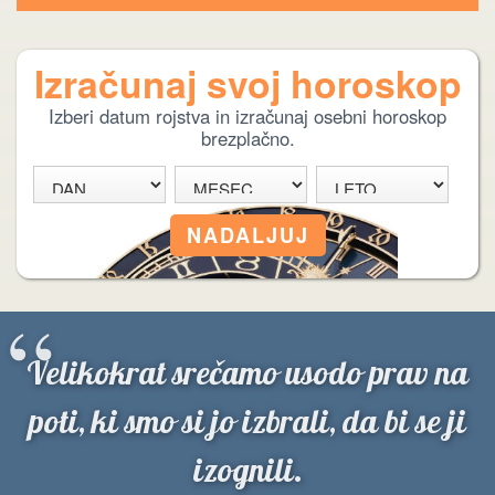
Izračunaj svoj horoskop
Izberi datum rojstva in izračunaj osebni horoskop
brezplačno.
“
Velikokrat srečamo usodo prav na
poti, ki smo si jo izbrali, da bi se ji
izognili.