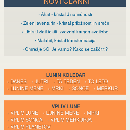
NOVI ČLANKI
› Ahat - kristal dinamičnosti
› Zeleni aventurin - kristal priložnosti in sreče
› Libijski zlati tektit, zvezdni kamen svetlobe
› Malahit, kristal transformacije
› Omrežje 5G. Je varno? Kako se zaščititi?
LUNIN KOLEDAR
› DANES
› JUTRI
› TA TEDEN
› TO LETO
› LUNINE MENE
› MRKI
› SONCE
› MERKUR
VPLIV LUNE
› VPLIV LUNE
› LUNINE MENE
› MRKI
› VPLIV SONCA
› VPLIV MERKURJA
› VPLIV PLANETOV