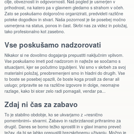
cilje, obveznosti in odgovornosti. Naš pogled je usmerjen v
prihodnost, na katero pa v glavnem gledamo s strahom v očeh.
Zato se poskušamo dolgoročno organizirati, predvideti različne
poteke dogodkov in stvari. Naša pozornost je še posebej močno
usmerjena na status, ponos in čast. Skrbi nas za videz in položaj,
tako profesionalno kot zasebno.
Vse poskušamo nadzorovati
Nikakor si ne dovolimo dogajanja prepustiti naključnim vplivom.
Vse poskušamo imeti pod nadzorom in najteže se soočamo s
situacijami, kjer se počutimo izgubljeni. Vsi smo v skrbeh za svoj
materialni položaj, preobremenjeni smo in hladni do drugih. Vse
to boste se posebej opazili, če boste koga prosili za denar ali
uslugo; pripravite se na različne izgovore in dolge, neomajne
razlage, kako bi sicer zelo radi pomagali, vendar pa...
Zdaj ni čas za zabavo
To je stabilno obdobje, ko se ukvarjamo z »resnično
pomembnimi« stvarmi. Zabavo in razbrzdanost prihranimo za
drugič. Danes se bomo težko sprostili in v glavi imamo preveč
težav, da bi se lahko prepustili brezskrbnemu uživanju. Možno je