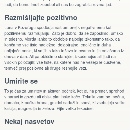
tudi, da bomo imeli zobobol ali nas bo zagrabila revma ipd.
Razmišljajte pozitivno
Luna v Kozorogu spodbuja naš um prej k negativnemu kot
pozitivnemu razmišljanju. Zato je dobro, da se zaposlimo, umsko
in telesno. Morda lahko to obdobje najbolje izkoristimo tako, da
končamo vse tiste nadležne, dolgotrajne, enolične in duha
ubijajoče posle, ki se jih s tako težavo lotevamo in jih odlašamo iz
dneva v dan. Ali pa obiščimo starejše, izkušenejše ali ljudi na
visokih položajih; vse tiste, na katere nas ne vežejo le čustvene,
temveč prej poslovne ali druge resnejše vezi.
Umirite se
To je čas za umiritev in aktiven počitek, kot je, na primer, sprehod
v naravi in gozdu ali obisk planinske koče. Teknila vam bo močna,
domača, kmečka hrana, gozdni sadeži in snovi, ki vsebujejo veliko
kalcija, magnezija in železa. Pijte veliko tekočine.
Nekaj nasvetov