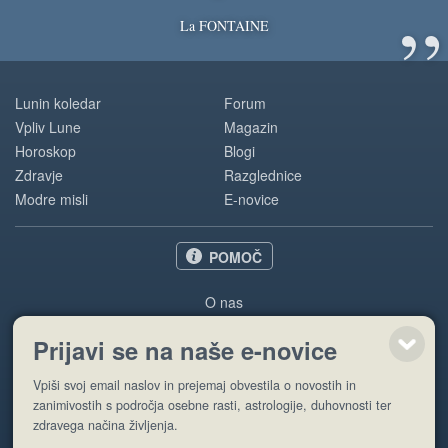
”
La FONTAINE
Lunin koledar
Forum
Vpliv Lune
Magazin
Horoskop
Blogi
Zdravje
Razglednice
Modre misli
E-novice
POMOČ
O nas
Oglaševanje
Prijavi se na naše e-novice
Pogoji uporabe
Vpiši svoj email naslov in prejemaj obvestila o novostih in
Pošlji stran
zanimivostih s področja osebne rasti, astrologije, duhovnosti ter
zdravega načina življenja.