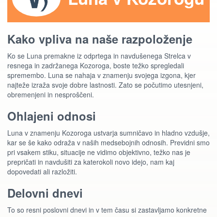
Kako vpliva na naše razpoloženje
Ko se Luna premakne iz odprtega in navdušenega Strelca v
resnega in zadržanega Kozoroga, boste težko spregledali
spremembo. Luna se nahaja v znamenju svojega izgona, kjer
najteže izraža svoje dobre lastnosti. Zato se počutimo utesnjeni,
obremenjeni in nesproščeni.
Ohlajeni odnosi
Luna v znamenju Kozoroga ustvarja sumničavo in hladno vzdušje,
kar se še kako odraža v naših medsebojnih odnosih. Previdni smo
pri vsakem stiku, situacije ne vidimo objektivno, težko nas je
prepričati in navdušiti za katerokoli novo idejo, nam kaj
dopovedati ali razložiti.
Delovni dnevi
To so resni poslovni dnevi in v tem času si zastavljamo konkretne