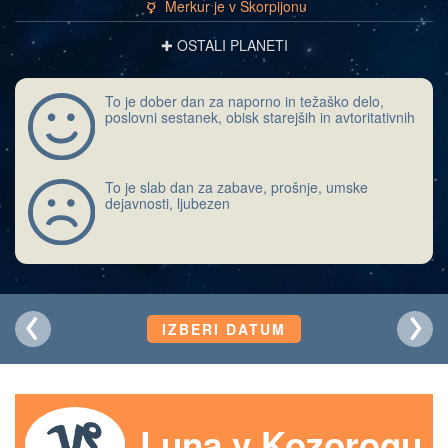
Merkur je v Škorpijonu
c
✚ OSTALI PLANETI
To je dober dan za naporno in težaško delo,
poslovni sestanek, obisk starejših in avtoritativnih
To je slab dan za zabave, prošnje, umske
dejavnosti, ljubezen
IZBERI DATUM
Luna v Kozorogu