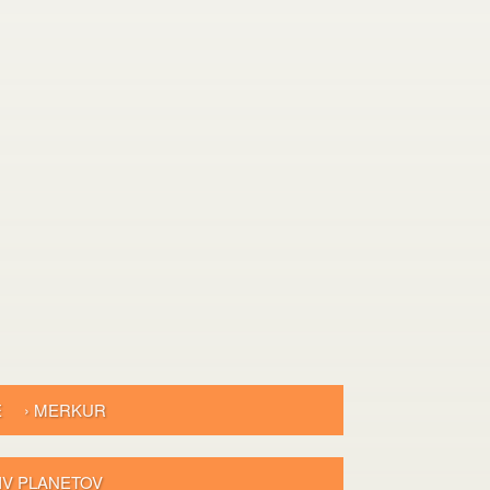
E
› MERKUR
LIV PLANETOV