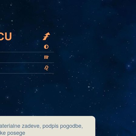
CU
I
T
F
E
aterialne zadeve, podpis pogodbe,
rške posege