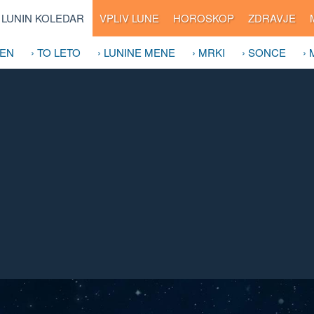
LUNIN KOLEDAR
VPLIV LUNE
HOROSKOP
ZDRAVJE
DEN
› TO LETO
› LUNINE MENE
› MRKI
› SONCE
›