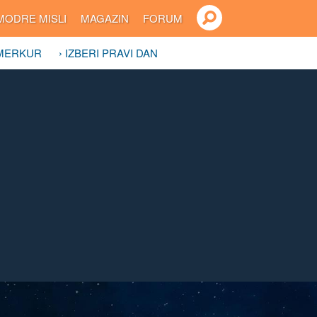
MODRE MISLI
MAGAZIN
FORUM
 MERKUR
› IZBERI PRAVI DAN