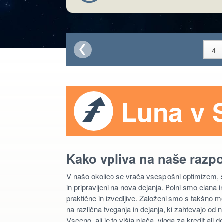
Luna v 
Kako vpliva na naše razp
V našo okolico se vrača vsesplošni optimizem,
in pripravljeni na nova dejanja. Polni smo elana in
praktične in izvedljive. Založeni smo s takšno 
na različna tveganja in dejanja, ki zahtevajo od 
Vseeno, ali je to višja plača, vloga za kredit al