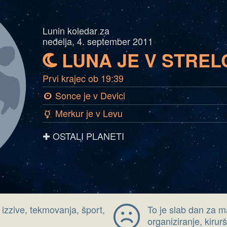
Lunin koledar za
nedelja, 4. september 2011
LUNA JE V STREL
b
Prvi krajec ob 19:39
Sonce je v Devici
a
Merkur je v Levu
c
✚ OSTALI PLANETI
 izzive, tekmovanja, šport,
To je slab dan za m
organiziranje, kiru