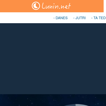
› DANES
› JUTRI
› TA TE