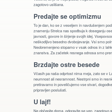
zagotovo uslišana.
Predajte se optimizmu
To je dan, ko se z veseljem in navdušenjem pod
znamenju Strelca nas spodbuja k doseganju ose
javnosti, govore in širjenje svojih idej. Vsepov
neškodljivo besedno dvobojevanje. Vsi smo polni 
Neobremenjeno stopamo v vsak odnos in z lahko
znanstva. Za začetek resnega odnosa smo premalo
Brzdajte ostre besede
Včasih pa naša odprtost nima meja, zato se v Lu
neumnost ali nesramnost. Nestrpni smo in resni
pretiravamo in poveličujemo vse stvari, dogodke i
pripravljen poslušati.
U lajf!
Ne občepite doma, odpravite se ven, zagotovo se