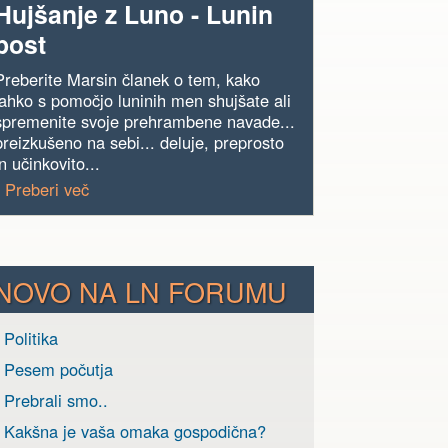
Hujšanje z Luno - Lunin
post
Preberite Marsin članek o tem, kako
lahko s pomočjo luninih men shujšate ali
spremenite svoje prehrambene navade...
preizkušeno na sebi... deluje, preprosto
in učinkovito...
› Preberi več
NOVO NA LN FORUMU
 Politika
› Pesem počutja
 Prebrali smo..
› Kakšna je vaša omaka gospodična?