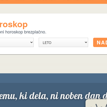
oroskop
ebni horoskop brezplačno.
temu, ki dela, ni noben dan d