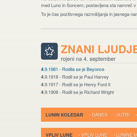
med Luno in Soncem; postavljena sta namreč v kv
To je čas pozitivnega razmišljanja in jasnega n
ZNANI LJUDJ
rojeni na 4. september
4
.9.1981 - Rodila se je Beyonce
4
.9.1918 - Rodil se je Paul Harvey
4
.9.1917 - Rodil se je Henry Ford II
4
.9.1908 - Rodil se je Richard Wright
LUNIN KOLEDAR
› DANES
› JUTRI
VPLIV LUNE
› VPLIV LUNE
› LUNINE