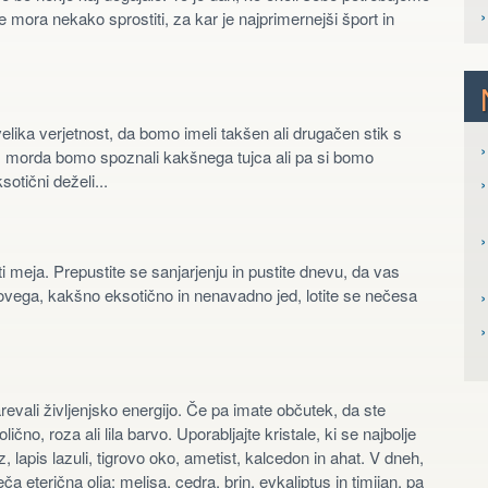
e mora nekako sprostiti, za kar je najprimernejši šport in
lika verjetnost, da bomo imeli takšen ali drugačen stik s
›
e, morda bomo spoznali kakšnega tujca ali pa si bomo
sotični deželi...
›
›
ti meja. Prepustite se sanjarjenju in pustite dnevu, da vas
 novega, kakšno eksotično in nenavadno jed, lotite se nečesa
›
revali življenjsko energijo. Če pa imate občutek, da ste
čno, roza ali lila barvo. Uporabljajte kristale, ki se najbolje
, lapis lazuli, tigrovo oko, ametist, kalcedon in ahat. V dneh,
ča eterična olja: melisa, cedra, brin, evkaliptus in timijan, pa