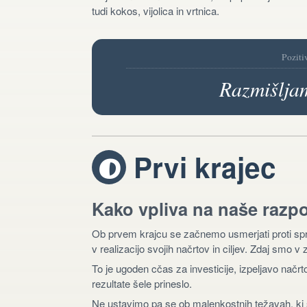
tudi kokos, vijolica in vrtnica.
Poziti
Razmišljam
Prvi krajec
T
Kako vpliva na naše razp
Ob prvem krajcu se začnemo usmerjati proti spre
v realizacijo svojih načrtov in ciljev. Zdaj smo v
To je ugoden cčas za investicije, izpeljavo načr
rezultate šele prineslo.
Ne ustavimo pa se ob malenkostnih težavah, ki 