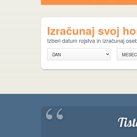
Izračunaj svoj h
Izberi datum rojstva in izračunaj os
“
Tis