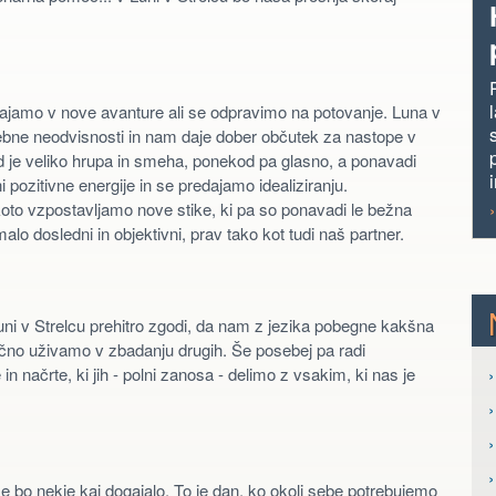
ajamo v nove avanture ali se odpravimo na potovanje. Luna v
bne neodvisnosti in nam daje dober občutek za nastope v
sod je veliko hrupa in smeha, ponekod pa glasno, a ponavadi
pozitivne energije in se predajamo idealiziranju.
to vzpostavljamo nove stike, ki pa so ponavadi le bežna
 dosledni in objektivni, prav tako kot tudi naš partner.
ni v Strelcu prehitro zgodi, da nam z jezika pobegne kakšna
čno uživamo v zbadanju drugih. Še posebej pa radi
›
n načrte, ki jih - polni zanosa - delimo z vsakim, ki nas je
›
 bo nekje kaj dogajalo. To je dan, ko okoli sebe potrebujemo