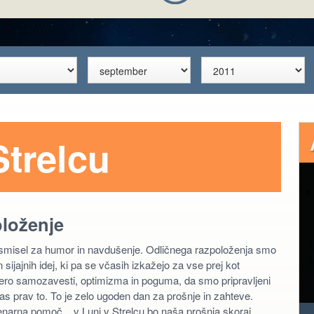
Strelcu
oloženje
 smisel za humor in navdušenje. Odličnega razpoloženja smo
 sijajnih idej, ki pa se včasih izkažejo za vse prej kot
mero samozavesti, optimizma in poguma, da smo pripravljeni
nas prav to. To je zelo ugoden dan za prošnje in zahteve.
i denarna pomoč... v Luni v Strelcu bo naša prošnja skoraj