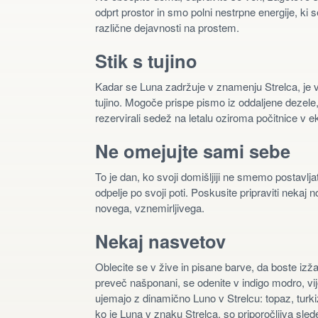
odprt prostor in smo polni nestrpne energije, ki s
različne dejavnosti na prostem.
Stik s tujino
Kadar se Luna zadržuje v znamenju Strelca, je ve
tujino. Mogoče prispe pismo iz oddaljene dezel
rezervirali sedež na letalu oziroma počitnice v ek
Ne omejujte sami sebe
To je dan, ko svoji domišljiji ne smemo postavlja
odpelje po svoji poti. Poskusite pripraviti nekaj
novega, vznemirljivega.
Nekaj nasvetov
Oblecite se v žive in pisane barve, da boste izža
preveč našponani, se odenite v indigo modro, vijoli
ujemajo z dinamično Luno v Strelcu: topaz, turkiz
ko je Luna v znaku Strelca, so priporočljiva slede