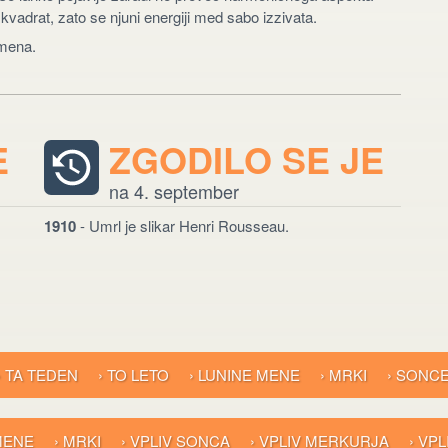
adrat, zato se njuni energiji med sabo izzivata.
amena.
E
ZGODILO SE JE
na 4. september
1910
- Umrl je slikar Henri Rousseau.
› TA TEDEN
› TO LETO
› LUNINE MENE
› MRKI
› SONC
 MENE
› MRKI
› VPLIV SONCA
› VPLIV MERKURJA
› VP