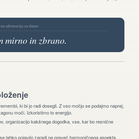
vna afirmacija za danes
 mirno in zbrano.
oloženje
membi, ki bi jo radi dosegli. Z vso močjo se podajmo naprej,
 zagonu moči. Izkoristimo to energijo.
tov, organizacijo kakšnega dogodka, vse, kar bo resnične
se lahko pojavijo zaradi ne preveč harmoničnega aspekta