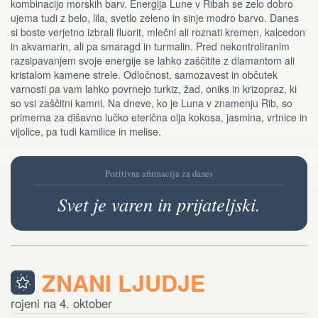
kombinacijo morskih barv. Energija Lune v Ribah se zelo dobro
ujema tudi z belo, lila, svetlo zeleno in sinje modro barvo. Danes
si boste verjetno izbrali fluorit, mlečni ali roznati kremen, kalcedon
in akvamarin, ali pa smaragd in turmalin. Pred nekontroliranim
razsipavanjem svoje energije se lahko zaščitite z diamantom ali
kristalom kamene strele. Odločnost, samozavest in občutek
varnosti pa vam lahko povrnejo turkiz, žad, oniks in krizopraz, ki
so vsi zaščitni kamni. Na dneve, ko je Luna v znamenju Rib, so
primerna za dišavno lučko eterična olja kokosa, jasmina, vrtnice in
vijolice, pa tudi kamilice in melise.
Pozitivna afirmacija za danes
Svet je varen in prijateljski.
ZNANI LJUDJE
rojeni na 4. oktober