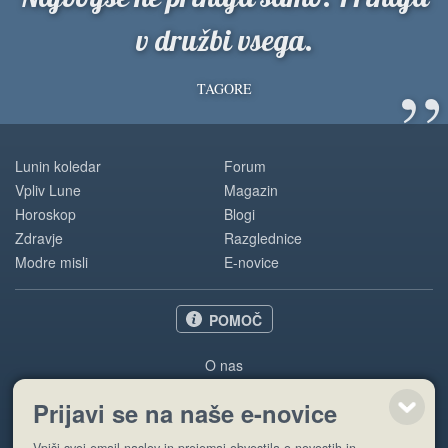
v družbi vsega.
”
TAGORE
Lunin koledar
Forum
Vpliv Lune
Magazin
Horoskop
Blogi
Zdravje
Razglednice
Modre misli
E-novice
POMOČ
O nas
Oglaševanje
Prijavi se na naše e-novice
Pogoji uporabe