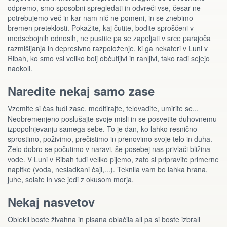
odpremo, smo sposobni spregledati in odvreči vse, česar ne
potrebujemo več in kar nam nič ne pomeni, in se znebimo
bremen preteklosti. Pokažite, kaj čutite, bodite sproščeni v
medsebojnih odnosih, ne pustite pa se zapeljati v srce parajoča
razmišljanja in depresivno razpoloženje, ki ga nekateri v Luni v
Ribah, ko smo vsi veliko bolj občutljivi in ranljivi, tako radi sejejo
naokoli.
Naredite nekaj samo zase
Vzemite si čas tudi zase, meditirajte, telovadite, umirite se...
Neobremenjeno poslušajte svoje misli in se posvetite duhovnemu
izpopolnjevanju samega sebe. To je dan, ko lahko resnično
sprostimo, poživimo, prečistimo in prenovimo svoje telo in duha.
Zelo dobro se počutimo v naravi, še posebej nas privlači bližina
vode. V Luni v Ribah tudi veliko pijemo, zato si pripravite primerne
napitke (voda, nesladkani čaji,...). Teknila vam bo lahka hrana,
juhe, solate in vse jedi z okusom morja.
Nekaj nasvetov
Oblekli boste živahna in pisana oblačila ali pa si boste izbrali