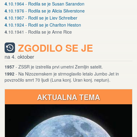
4
.10.1964 - Rodila se je Susan Sarandon
4
.10.1976 - Rodila se je Alicia Silverstone
4
.10.1967 - Rodil se je Liev Schreiber
4
.10.1924 - Rodil se je Charlton Heston
4
.10.1941 - Rodila se je Anne Rice
ZGODILO SE JE
na 4. oktober
1957
- ZSSR je izstrelila prvi umetni Zemljin satelit.
1992
- Na Nizozemskem je strmoglavilo letalo Jumbo Jet in
povzročilo smrt 70 ljudi (Luna konj. Uran konj. neptun).
AKTUALNA TEMA