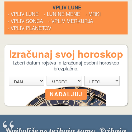
VPLIV LUNE
› VPLIV LUNE
› LUNINE MENE
› MRKI
› VPLIV SONCA
› VPLIV MERKURJA
› VPLIV PLANETOV
Izračunaj svoj horoskop
Izberi datum rojstva in izračunaj osebni horoskop
brezplačno.
“
Najboljše ne prihaja samo. Prihaja