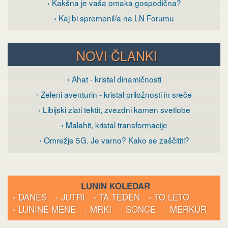
› Kakšna je vaša omaka gospodična?
› Kaj bi spremenil/a na LN Forumu
NOVI ČLANKI
› Ahat - kristal dinamičnosti
› Zeleni aventurin - kristal priložnosti in sreče
› Libijski zlati tektit, zvezdni kamen svetlobe
› Malahit, kristal transformacije
› Omrežje 5G. Je varno? Kako se zaščititi?
LUNIN KOLEDAR
› DANES
› JUTRI
› TA TEDEN
› TO LETO
› LUNINE MENE
› MRKI
› SONCE
› MERKUR