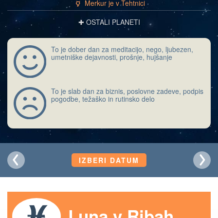
Merkur je v Tehtnici
c
✚ OSTALI PLANETI
To je dober dan za meditacijo, nego, ljubezen,
umetniške dejavnosti, prošnje, hujšanje
To je slab dan za biznis, poslovne zadeve, podpis
pogodbe, težaško in rutinsko delo
IZBERI DATUM
Luna v Ribah