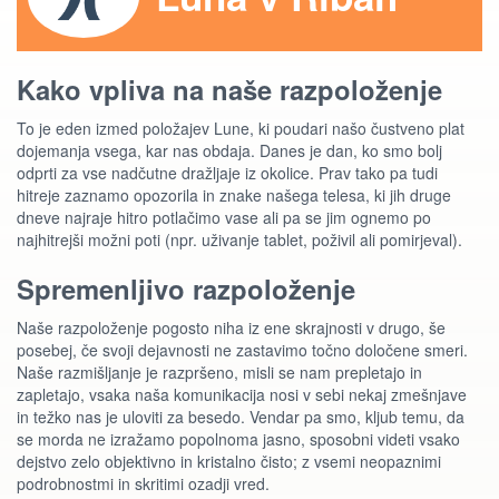
Kako vpliva na naše razpoloženje
To je eden izmed položajev Lune, ki poudari našo čustveno plat
dojemanja vsega, kar nas obdaja. Danes je dan, ko smo bolj
odprti za vse nadčutne dražljaje iz okolice. Prav tako pa tudi
hitreje zaznamo opozorila in znake našega telesa, ki jih druge
dneve najraje hitro potlačimo vase ali pa se jim ognemo po
najhitrejši možni poti (npr. uživanje tablet, poživil ali pomirjeval).
Spremenljivo razpoloženje
Naše razpoloženje pogosto niha iz ene skrajnosti v drugo, še
posebej, če svoji dejavnosti ne zastavimo točno določene smeri.
Naše razmišljanje je razpršeno, misli se nam prepletajo in
zapletajo, vsaka naša komunikacija nosi v sebi nekaj zmešnjave
in težko nas je uloviti za besedo. Vendar pa smo, kljub temu, da
se morda ne izražamo popolnoma jasno, sposobni videti vsako
dejstvo zelo objektivno in kristalno čisto; z vsemi neopaznimi
podrobnostmi in skritimi ozadji vred.