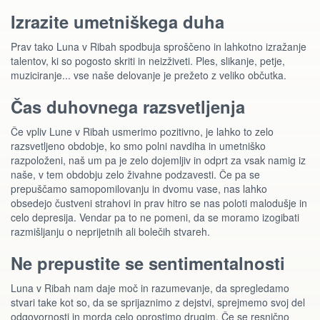
Izrazite umetniškega duha
Prav tako Luna v Ribah spodbuja sproščeno in lahkotno izražanje
talentov, ki so pogosto skriti in neizživeti. Ples, slikanje, petje,
muziciranje... vse naše delovanje je prežeto z veliko občutka.
Čas duhovnega razsvetljenja
Če vpliv Lune v Ribah usmerimo pozitivno, je lahko to zelo
razsvetljeno obdobje, ko smo polni navdiha in umetniško
razpoloženi, naš um pa je zelo dojemljiv in odprt za vsak namig iz
naše, v tem obdobju zelo živahne podzavesti. Če pa se
prepuščamo samopomilovanju in dvomu vase, nas lahko
obsedejo čustveni strahovi in prav hitro se nas poloti malodušje in
celo depresija. Vendar pa to ne pomeni, da se moramo izogibati
razmišljanju o neprijetnih ali bolečih stvareh.
Ne prepustite se sentimentalnosti
Luna v Ribah nam daje moč in razumevanje, da spregledamo
stvari take kot so, da se sprijaznimo z dejstvi, sprejmemo svoj del
odgovornosti in morda celo oprostimo drugim. Če se resnično