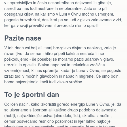
v nepredvidljivo in često nekontrolirano dejavnost in gibanje,
naredi pa nas tudi nestrpne in netolerantne. Zato smo pri
doseganju ciljev, na kar smo v Luni v Ovnu močno usmerjeni,
pogosto brezobzirni, dostikrat pa se tudi z glavo zaletavamo v zid,
ker ga v svoji preveliki vnemi preprosto nismo opazili.
Pazite nase
V teh dneh vsi bolj ali manj brezglavo divjamo naokrog, zato je
razumljivo, da se nam hitro pripeti kakšna nesreča in se
poškodujemo - še posebej se moramo paziti udarcev v glavo,
ureznin in opeklin. Stalna napetost in nekakšna vročična
vznemirjenost, ki nas spremlja, kadar je Luna v Ovnu, se pogosto
izrazi tudi v močnih glavobolih in napadih migrene. Če smo bolni,
bomo najverjetneje imeli tudi visoko vročino.
To je športni dan
Odličen način, kako izkoristiti gorečo energijo Lune v Ovnu, je, da
se ukvarjamo s športom ali kakšno drugo podobno dejavnostjo
(hobiji, najrazličnejše ustvarjalno delo, itd.), skratka z nečim,
čemur posvečamo resnično pozornost in kjer lahko najbolje
izkoristimo svoje potencijale, moč in energijo, ki smo je takega