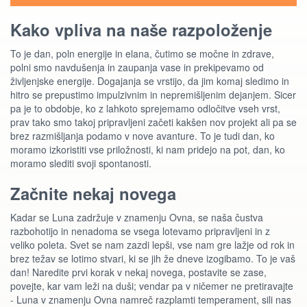
Kako vpliva na naše razpoloženje
To je dan, poln energije in elana, čutimo se močne in zdrave,
polni smo navdušenja in zaupanja vase in prekipevamo od
življenjske energije. Dogajanja se vrstijo, da jim komaj sledimo in
hitro se prepustimo impulzivnim in nepremišljenim dejanjem. Sicer
pa je to obdobje, ko z lahkoto sprejemamo odločitve vseh vrst,
prav tako smo takoj pripravljeni začeti kakšen nov projekt ali pa se
brez razmišljanja podamo v nove avanture. To je tudi dan, ko
moramo izkoristiti vse priložnosti, ki nam pridejo na pot, dan, ko
moramo slediti svoji spontanosti.
Začnite nekaj novega
Kadar se Luna zadržuje v znamenju Ovna, se naša čustva
razbohotijo in nenadoma se vsega lotevamo pripravljeni in z
veliko poleta. Svet se nam zazdi lepši, vse nam gre lažje od rok in
brez težav se lotimo stvari, ki se jih že dneve izogibamo. To je vaš
dan! Naredite prvi korak v nekaj novega, postavite se zase,
povejte, kar vam leži na duši; vendar pa v ničemer ne pretiravajte
- Luna v znamenju Ovna namreč razplamti temperament, sili nas