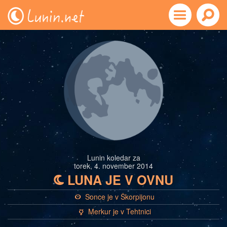
Lunin koledar za
torek, 4. november 2014
LUNA JE V OVNU
b
Sonce je v Škorpijonu
a
Merkur je v Tehtnici
c