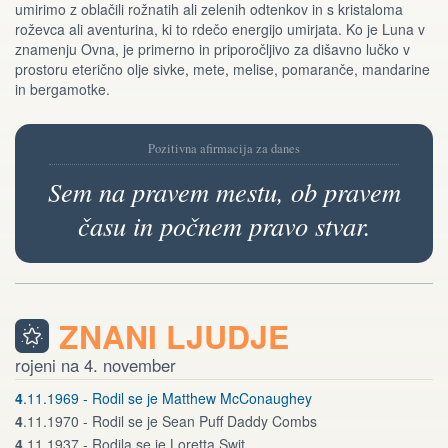
umirimo z oblačili rožnatih ali zelenih odtenkov in s kristaloma
roževca ali aventurina, ki to rdečo energijo umirjata. Ko je Luna v
znamenju Ovna, je primerno in priporočljivo za dišavno lučko v
prostoru eterično olje sivke, mete, melise, pomaranče, mandarine
in bergamotke.
Pozitivna afirmacija za danes
Sem na pravem mestu, ob pravem
času in počnem pravo stvar.
ZNANI LJUDJE
rojeni na 4. november
4
.11.1969 - Rodil se je Matthew McConaughey
4
.11.1970 - Rodil se je Sean Puff Daddy Combs
4
.11.1937 - Rodila se je Loretta Swit