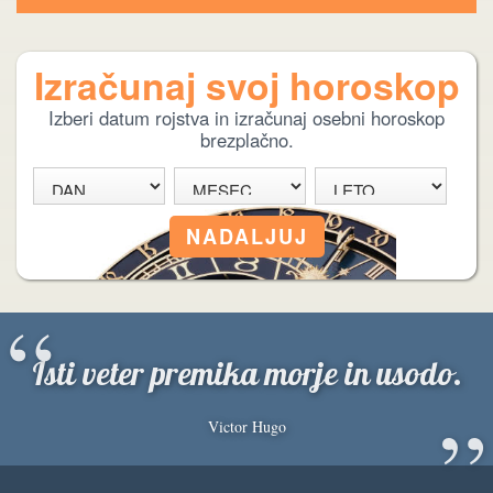
Izračunaj svoj horoskop
Izberi datum rojstva in izračunaj osebni horoskop
brezplačno.
“
Isti veter premika morje in usodo.
”
Victor Hugo