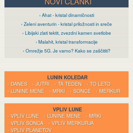
NOVI ČLANKI
› Ahat - kristal dinamičnosti
› Zeleni aventurin - kristal priložnosti in sreče
› Libijski zlati tektit, zvezdni kamen svetlobe
› Malahit, kristal transformacije
› Omrežje 5G. Je varno? Kako se zaščititi?
LUNIN KOLEDAR
› DANES
› JUTRI
› TA TEDEN
› TO LETO
› LUNINE MENE
› MRKI
› SONCE
› MERKUR
VPLIV LUNE
› VPLIV LUNE
› LUNINE MENE
› MRKI
› VPLIV SONCA
› VPLIV MERKURJA
› VPLIV PLANETOV