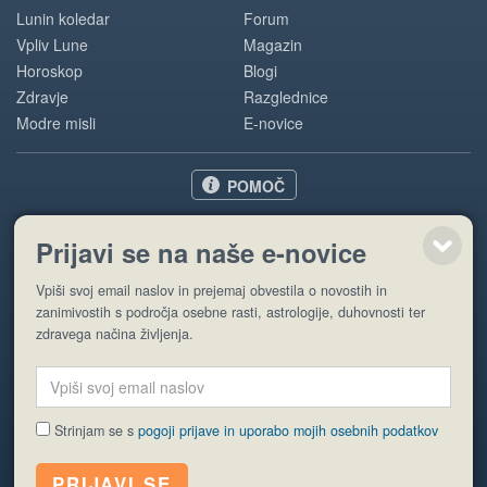
Lunin koledar
Forum
Vpliv Lune
Magazin
Horoskop
Blogi
Zdravje
Razglednice
Modre misli
E-novice
POMOČ
O nas
Prijavi se na naše e-novice
Oglaševanje
Pogoji uporabe
Vpiši svoj email naslov in prejemaj obvestila o novostih in
zanimivostih s področja osebne rasti, astrologije, duhovnosti ter
zdravega načina življenja.
Pošlji stran
Strinjam se s
pogoji prijave in uporabo mojih osebnih podatkov