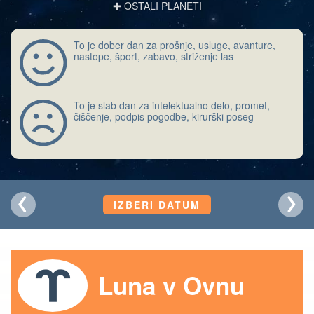
✚ OSTALI PLANETI
To je dober dan za prošnje, usluge, avanture,
nastope, šport, zabavo, striženje las
To je slab dan za intelektualno delo, promet,
čiščenje, podpis pogodbe, kirurški poseg
IZBERI DATUM
Luna v Ovnu