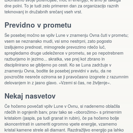
dne polni. To je tudi zelo primeren dan za organizacijo raznih
tekmovanj in družabnih srečanj vseh vrst.
Previdno v prometu
Še posebej močno se vpliv Lune v znamenju Ovna čuti v prometu;
vsem se neznansko mudi, vsi smo nestrpni, zato pogosto
izsiljujemo prednost, mimogrede prevozimo rdečo luč,
spregledamo druge udeležence v prometu, se po nepotrebnem
razburjamo in jezimo... skratka, vse prej kot zbrano in
disciplinirano se gibljemo po cesti. Ko se Luna zadržuje v
znamenju Ovna, bodite še posebej previdni v avtu, da ne
povzročite nesreče oziroma se ji pravočasno izognete z razumnim
delovanjem in z jasno glavo. »Vzemi si čas, ne življenje«.
Nekaj nasvetov
Če hočemo povečati vpliv Lune v Ovnu, si nadenemo oblačila
rdečih in ognjenih barv, prav tako se »oborožimo« s primernim
kristalom (jaspis, pa tudi granat in rubin), če pa hočemo bolje
skoncentrirati in usmeriti ogromno vpete energije, vzamemo
kristal kamene strele ali diamant. Razdražljivo energijo pa lahko