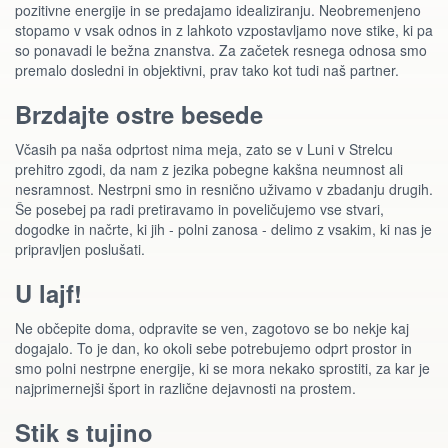
pozitivne energije in se predajamo idealiziranju. Neobremenjeno
stopamo v vsak odnos in z lahkoto vzpostavljamo nove stike, ki pa
so ponavadi le bežna znanstva. Za začetek resnega odnosa smo
premalo dosledni in objektivni, prav tako kot tudi naš partner.
Brzdajte ostre besede
Včasih pa naša odprtost nima meja, zato se v Luni v Strelcu
prehitro zgodi, da nam z jezika pobegne kakšna neumnost ali
nesramnost. Nestrpni smo in resnično uživamo v zbadanju drugih.
Še posebej pa radi pretiravamo in poveličujemo vse stvari,
dogodke in načrte, ki jih - polni zanosa - delimo z vsakim, ki nas je
pripravljen poslušati.
U lajf!
Ne občepite doma, odpravite se ven, zagotovo se bo nekje kaj
dogajalo. To je dan, ko okoli sebe potrebujemo odprt prostor in
smo polni nestrpne energije, ki se mora nekako sprostiti, za kar je
najprimernejši šport in različne dejavnosti na prostem.
Stik s tujino