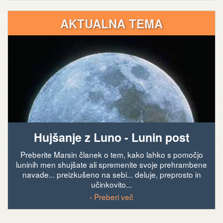
AKTUALNA TEMA
Hujšanje z Luno - Lunin post
Preberite Marsin članek o tem, kako lahko s pomočjo
luninih men shujšate ali spremenite svoje prehrambene
navade... preizkušeno na sebi... deluje, preprosto in
učinkovito...
› Preberi več