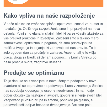
Kako vpliva na naše razpoloženje
V našo okolico se vrača vsesplošni optimizem, smisel za humor in
navdušenje. Odličnega razpoloženja smo in pripravljeni na nova
dejanja. Polni smo elana in sijajnih idej, ki pa se včasih izkažejo za
vse prej kot praktične in izvedljive. Založeni smo s takšno mero
samozavesti, optimizma in poguma, da smo pripravljeni na
različna tveganja in dejanja, ki zahtevajo od nas prav to. To je
zelo ugoden dan za prošnje in zahteve. Vseeno, ali je to višja
plača, vloga za kredit ali denarna pomoč... v Luni v Strelcu bo
naša prošnja skoraj zagotovo uslišana.
Predajte se optimizmu
To je dan, ko se z veseljem in navdušenjem podajamo v nove
avanture ali se odpravimo na potovanje. Luna v znamenju Strelca
nas spodbuja k doseganju osebne neodvisnosti in nam daje
dober občutek za nastope v javnosti, govore in širjenje svojih idej.
Vsepovsod je veliko hrupa in smeha, ponekod pa glasno, a
ponavadi neškodljivo besedno dvobojevanje. Vsi smo polni