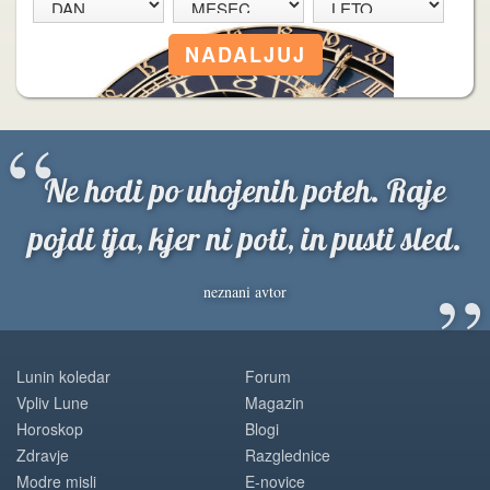
“
Ne hodi po uhojenih poteh. Raje
pojdi tja, kjer ni poti, in pusti sled.
”
neznani avtor
Lunin koledar
Forum
Vpliv Lune
Magazin
Horoskop
Blogi
Zdravje
Razglednice
Modre misli
E-novice