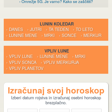
› Omrežje 5G. Je varno? Kako se zaščititi?
LUNIN KOLEDAR
› DANES
› JUTRI
› TA TEDEN
› TO LETO
› LUNINE MENE
› MRKI
› SONCE
› MERKUR
VPLIV LUNE
› VPLIV LUNE
› LUNINE MENE
› MRKI
› VPLIV SONCA
› VPLIV MERKURJA
› VPLIV PLANETOV
Izračunaj svoj horoskop
Izberi datum rojstva in izračunaj osebni horoskop
brezplačno.