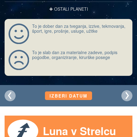
✚ OSTALI PLANETI
To je dober dan za tveganja, izzive, tekmovanja,
šport, igre, prošnje, usluge, užitke
To je slab dan za materialne zadeve, podpis
pogodbe, organiziranje, kirurške posege
IZBERI DATUM
Luna v Strelcu