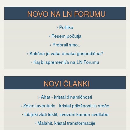
NOVO NA LN FORUMU
› Politika
› Pesem počutja
› Prebrali smo..
› Kakšna je vaša omaka gospodična?
› Kaj bi spremenil/a na LN Forumu
NOVI ČLANKI
› Ahat - kristal dinamičnosti
› Zeleni aventurin - kristal priložnosti in sreče
› Libijski zlati tektit, zvezdni kamen svetlobe
› Malahit, kristal transformacije