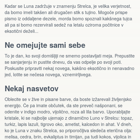
Kadar se Luna zadržuje v znamenju Strelca, je velika verjetnost,
da bomo imeli takšen ali drugačen stik s tujino. Mogoče prispe
pismo iz oddaljene dezele, morda bomo spoznali kakšnega tujca
ali pa si bomo rezervirali sedež na letalu oziroma počitnice v
eksotični deželi...
Ne omejujte sami sebe
To je dan, ko svoji domišljiji ne smemo postavljati meja. Prepustite
se sanjarjenju in pustite dnevu, da vas odpelje po svoji poti.
Poskusite pripraviti nekaj novega, kakšno eksotično in nenavadno
jed, lotite se nečesa novega, vznemirljivega.
Nekaj nasvetov
Oblecite se v žive in pisane barve, da boste izžarevali življenjsko
energijo. Če pa imate občutek, da ste preveč našponani, se
odenite v indigo modro, vijolično, roza ali lila barvo. Uporabljajte
kristale, ki se najbolje ujemajo z dinamično Luno v Strelcu: topaz,
turkiz, lapis lazuli, tigrovo oko, ametist, kalcedon in ahat. V dneh,
ko je Luna v znaku Strelca, so priporočljiva sledeča eterična olja:
melisa, cedra, brin, evkaliptus in timijan, pa tudi kokos, vijolica in