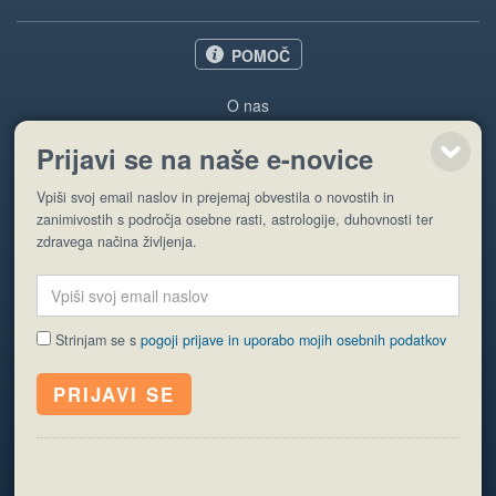
POMOČ
O nas
Oglaševanje
Prijavi se na naše e-novice
Pogoji uporabe
Vpiši svoj email naslov in prejemaj obvestila o novostih in
Pošlji stran
zanimivostih s področja osebne rasti, astrologije, duhovnosti ter
zdravega načina življenja.
Strinjam se s
pogoji prijave in uporabo mojih osebnih podatkov
© EyeCatching. Vse pravice so pridržane.
ISSN 1581-2332
Politika piškotkov
Varstvo osebnih podatkov