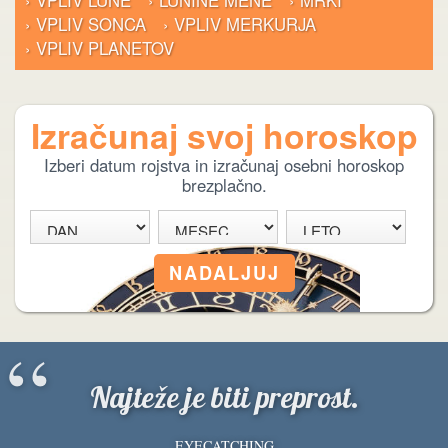
› VPLIV LUNE
› LUNINE MENE
› MRKI
› VPLIV SONCA
› VPLIV MERKURJA
› VPLIV PLANETOV
Izračunaj svoj horoskop
Izberi datum rojstva in izračunaj osebni horoskop
brezplačno.
“
Najteže je biti preprost.
EYECATCHING