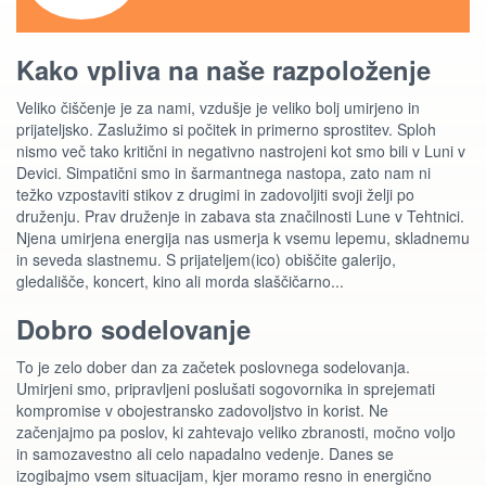
Kako vpliva na naše razpoloženje
Veliko čiščenje je za nami, vzdušje je veliko bolj umirjeno in
prijateljsko. Zaslužimo si počitek in primerno sprostitev. Sploh
nismo več tako kritični in negativno nastrojeni kot smo bili v Luni v
Devici. Simpatični smo in šarmantnega nastopa, zato nam ni
težko vzpostaviti stikov z drugimi in zadovoljiti svoji želji po
druženju. Prav druženje in zabava sta značilnosti Lune v Tehtnici.
Njena umirjena energija nas usmerja k vsemu lepemu, skladnemu
in seveda slastnemu. S prijateljem(ico) obiščite galerijo,
gledališče, koncert, kino ali morda slaščičarno...
Dobro sodelovanje
To je zelo dober dan za začetek poslovnega sodelovanja.
Umirjeni smo, pripravljeni poslušati sogovornika in sprejemati
kompromise v obojestransko zadovoljstvo in korist. Ne
začenjajmo pa poslov, ki zahtevajo veliko zbranosti, močno voljo
in samozavestno ali celo napadalno vedenje. Danes se
izogibajmo vsem situacijam, kjer moramo resno in energično