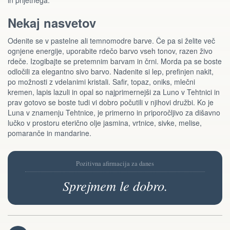
in prijetnega.
Nekaj nasvetov
Odenite se v pastelne ali temnomodre barve. Če pa si želite več
ognjene energije, uporabite rdečo barvo vseh tonov, razen živo
rdeče. Izogibajte se pretemnim barvam in črni. Morda pa se boste
odločili za elegantno sivo barvo. Nadenite si lep, prefinjen nakit,
po možnosti z vdelanimi kristali. Safir, topaz, oniks, mlečni
kremen, lapis lazuli in opal so najprimernejši za Luno v Tehtnici in
prav gotovo se boste tudi vi dobro počutili v njihovi družbi. Ko je
Luna v znamenju Tehtnice, je primerno in priporočljivo za dišavno
lučko v prostoru eterično olje jasmina, vrtnice, sivke, melise,
pomaranče in mandarine.
Pozitivna afirmacija za danes
Sprejmem le dobro.