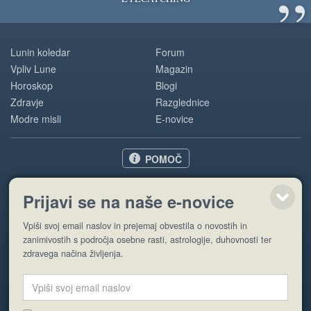
”
Lunin koledar
Forum
Vpliv Lune
Magazin
Horoskop
Blogi
Zdravje
Razglednice
Modre misli
E-novice
POMOČ
O nas
Prijavi se na naše e-novice
Oglaševanje
Pogoji uporabe
Vpiši svoj email naslov in prejemaj obvestila o novostih in
zanimivostih s področja osebne rasti, astrologije, duhovnosti ter
zdravega načina življenja.
Pošlji stran