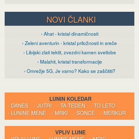
NOVI ČLANKI
› Ahat - kristal dinamičnosti
› Zeleni aventurin - kristal priložnosti in sreče
› Libijski zlati tektit, zvezdni kamen svetlobe
› Malahit, kristal transformacije
› Omrežje 5G. Je varno? Kako se zaščititi?
LUNIN KOLEDAR
› DANES
› JUTRI
› TA TEDEN
› TO LETO
› LUNINE MENE
› MRKI
› SONCE
› MERKUR
VPLIV LUNE