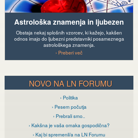
Astrološka znamenja in ljubezen
Obstaja nekaj splošnih vzorcev, ki kažejo, kakšen
odnos imajo do ljubezni predstavniki posameznega
astrološkega znamenja.
› Preberi več
NOVO NA LN FORUMU
› Politika
› Pesem počutja
› Prebrali smo..
› Kakšna je vaša omaka gospodična?
› Kaj bi spremenil/a na LN Forumu