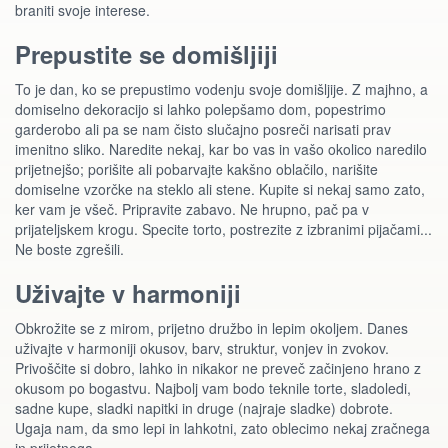
braniti svoje interese.
Prepustite se domišljiji
To je dan, ko se prepustimo vodenju svoje domišljije. Z majhno, a
domiselno dekoracijo si lahko polepšamo dom, popestrimo
garderobo ali pa se nam čisto slučajno posreči narisati prav
imenitno sliko. Naredite nekaj, kar bo vas in vašo okolico naredilo
prijetnejšo; porišite ali pobarvajte kakšno oblačilo, narišite
domiselne vzorčke na steklo ali stene. Kupite si nekaj samo zato,
ker vam je všeč. Pripravite zabavo. Ne hrupno, pač pa v
prijateljskem krogu. Specite torto, postrezite z izbranimi pijačami...
Ne boste zgrešili.
Uživajte v harmoniji
Obkrožite se z mirom, prijetno družbo in lepim okoljem. Danes
uživajte v harmoniji okusov, barv, struktur, vonjev in zvokov.
Privoščite si dobro, lahko in nikakor ne preveč začinjeno hrano z
okusom po bogastvu. Najbolj vam bodo teknile torte, sladoledi,
sadne kupe, sladki napitki in druge (najraje sladke) dobrote.
Ugaja nam, da smo lepi in lahkotni, zato oblecimo nekaj zračnega