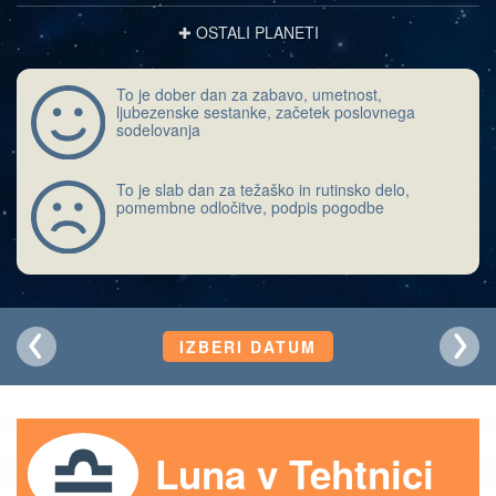
✚ OSTALI PLANETI
To je dober dan za zabavo, umetnost,
ljubezenske sestanke, začetek poslovnega
sodelovanja
To je slab dan za težaško in rutinsko delo,
pomembne odločitve, podpis pogodbe
IZBERI DATUM
Luna v Tehtnici