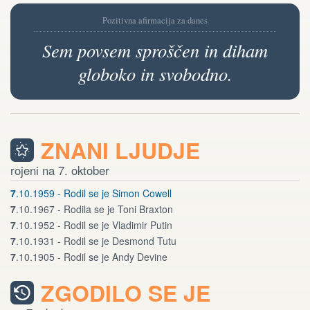
Pozitivna afirmacija za danes
Sem povsem sproščen in diham
globoko in svobodno.
ZNANI LJUDJE
rojeni na 7. oktober
7
.10.1959 - Rodil se je Simon Cowell
7
.10.1967 - Rodila se je Toni Braxton
7
.10.1952 - Rodil se je Vladimir Putin
7
.10.1931 - Rodil se je Desmond Tutu
7
.10.1905 - Rodil se je Andy Devine
ZGODILO SE JE