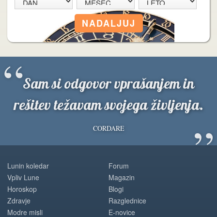
“
Sam si odgovor vprašanjem in
rešitev težavam svojega življenja.
”
CORDARE
Lunin koledar
Forum
Vpliv Lune
Magazin
Horoskop
Blogi
Zdravje
Razglednice
Modre misli
E-novice