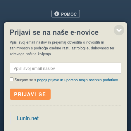
POMOČ
O nas
Prijavi se na naše e-novice
Oglaševanje
Pogoji uporabe
Vpiši svoj email naslov in prejemaj obvestila o novostih in
zanimivostih s področja osebne rasti, astrologije, duhovnosti ter
zdravega načina življenja.
Pošlji stran
Strinjam se s
pogoji prijave in uporabo mojih osebnih podatkov
© EyeCatching. Vse pravice so pridržane.
ISSN 1581-2332
Politika piškotkov
Varstvo osebnih podatkov
Lunin.net