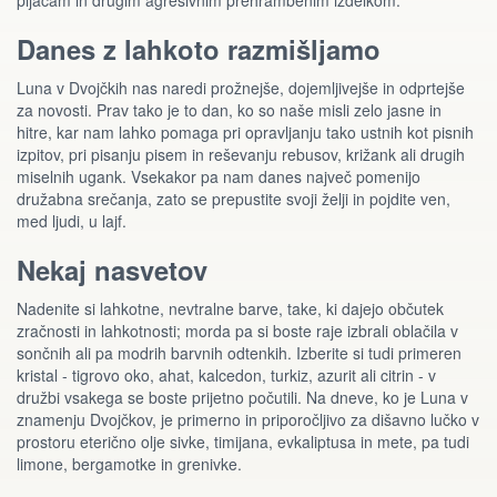
pijačam in drugim agresivnim prehrambenim izdelkom.
Danes z lahkoto razmišljamo
Luna v Dvojčkih nas naredi prožnejše, dojemljivejše in odprtejše
za novosti. Prav tako je to dan, ko so naše misli zelo jasne in
hitre, kar nam lahko pomaga pri opravljanju tako ustnih kot pisnih
izpitov, pri pisanju pisem in reševanju rebusov, križank ali drugih
miselnih ugank. Vsekakor pa nam danes največ pomenijo
družabna srečanja, zato se prepustite svoji želji in pojdite ven,
med ljudi, u lajf.
Nekaj nasvetov
Nadenite si lahkotne, nevtralne barve, take, ki dajejo občutek
zračnosti in lahkotnosti; morda pa si boste raje izbrali oblačila v
sončnih ali pa modrih barvnih odtenkih. Izberite si tudi primeren
kristal - tigrovo oko, ahat, kalcedon, turkiz, azurit ali citrin - v
družbi vsakega se boste prijetno počutili. Na dneve, ko je Luna v
znamenju Dvojčkov, je primerno in priporočljivo za dišavno lučko v
prostoru eterično olje sivke, timijana, evkaliptusa in mete, pa tudi
limone, bergamotke in grenivke.