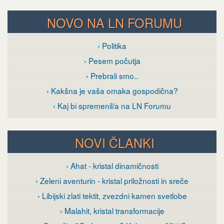
NOVO NA LN FORUMU
› Politika
› Pesem počutja
› Prebrali smo..
› Kakšna je vaša omaka gospodična?
› Kaj bi spremenil/a na LN Forumu
NOVI ČLANKI
› Ahat - kristal dinamičnosti
› Zeleni aventurin - kristal priložnosti in sreče
› Libijski zlati tektit, zvezdni kamen svetlobe
› Malahit, kristal transformacije