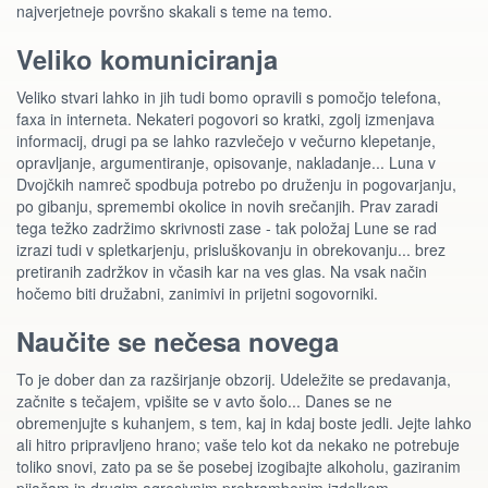
najverjetneje površno skakali s teme na temo.
Veliko komuniciranja
Veliko stvari lahko in jih tudi bomo opravili s pomočjo telefona,
faxa in interneta. Nekateri pogovori so kratki, zgolj izmenjava
informacij, drugi pa se lahko razvlečejo v večurno klepetanje,
opravljanje, argumentiranje, opisovanje, nakladanje... Luna v
Dvojčkih namreč spodbuja potrebo po druženju in pogovarjanju,
po gibanju, spremembi okolice in novih srečanjih. Prav zaradi
tega težko zadržimo skrivnosti zase - tak položaj Lune se rad
izrazi tudi v spletkarjenju, prisluškovanju in obrekovanju... brez
pretiranih zadržkov in včasih kar na ves glas. Na vsak način
hočemo biti družabni, zanimivi in prijetni sogovorniki.
Naučite se nečesa novega
To je dober dan za razširjanje obzorij. Udeležite se predavanja,
začnite s tečajem, vpišite se v avto šolo... Danes se ne
obremenjujte s kuhanjem, s tem, kaj in kdaj boste jedli. Jejte lahko
ali hitro pripravljeno hrano; vaše telo kot da nekako ne potrebuje
toliko snovi, zato pa se še posebej izogibajte alkoholu, gaziranim