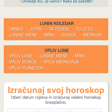
› Omrežje 5G. Je varno? Kako se zaščititi?
LUNIN KOLEDAR
› DANES
› JUTRI
› TA TEDEN
› TO LETO
› LUNINE MENE
› MRKI
› SONCE
› MERKUR
VPLIV LUNE
› VPLIV LUNE
› LUNINE MENE
› MRKI
› VPLIV SONCA
› VPLIV MERKURJA
› VPLIV PLANETOV
Izračunaj svoj horoskop
Izberi datum rojstva in izračunaj osebni horoskop
brezplačno.