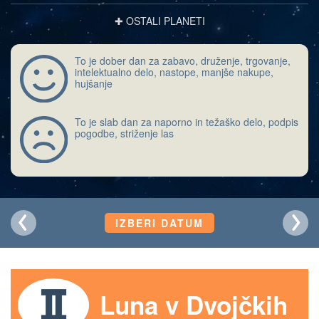
✚ OSTALI PLANETI
To je dober dan za zabavo, druženje, trgovanje,
intelektualno delo, nastope, manjše nakupe,
hujšanje
To je slab dan za naporno in težaško delo, podpis
pogodbe, striženje las
IZBERI DATUM
Luna v Dvojčkih