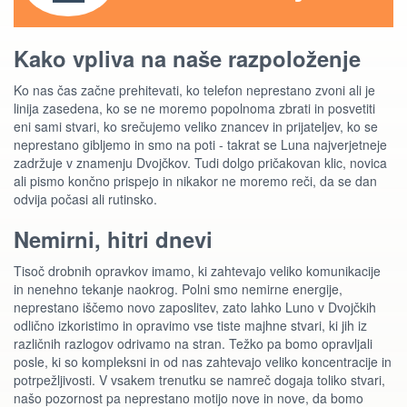
Kako vpliva na naše razpoloženje
Ko nas čas začne prehitevati, ko telefon neprestano zvoni ali je
linija zasedena, ko se ne moremo popolnoma zbrati in posvetiti
eni sami stvari, ko srečujemo veliko znancev in prijateljev, ko se
neprestano gibljemo in smo na poti - takrat se Luna najverjetneje
zadržuje v znamenju Dvojčkov. Tudi dolgo pričakovan klic, novica
ali pismo končno prispejo in nikakor ne moremo reči, da se dan
odvija počasi ali rutinsko.
Nemirni, hitri dnevi
Tisoč drobnih opravkov imamo, ki zahtevajo veliko komunikacije
in nenehno tekanje naokrog. Polni smo nemirne energije,
neprestano iščemo novo zaposlitev, zato lahko Luno v Dvojčkih
odlično izkoristimo in opravimo vse tiste majhne stvari, ki jih iz
različnih razlogov odrivamo na stran. Težko pa bomo opravljali
posle, ki so kompleksni in od nas zahtevajo veliko koncentracije in
potrpežljivosti. V vsakem trenutku se namreč dogaja toliko stvari,
našo pozornost pa neprestano motijo nove in nove, da bomo